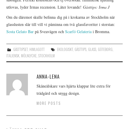
utlovas, lyder Irmas recension. Låter lovande!
Gästtips: Irma J
Om du däremot skulle befinna dig på i krokarna av Stockholm när
glasslusten slår till vill vi påminna om två glassfavoriter i storstan:
Sosta Gelato Bar
på Sveavägen och
Scarfó Gelateria
i Bromma.
GÄSTTIPSET
,
HIMLAGOTT
EKOLOGISKT
,
GÄSTTIPS
,
GLASS
,
GÖTEBORG
,
ITALIENSK
,
MÖLNLYCKE
,
STOCKHOLM
ANNA-LENA
Skåneälskare vars hjärta klappar lite extra för
trädgård och snygg design.
MORE POSTS