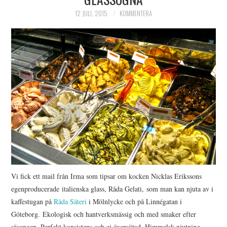
HIMLAMYSIGT
12 JULI, 2015
KOMMENTERA
HIMLASNYGGT
VI MÖTER
VI SPANAR PÅ
Vi fick ett mail från Irma som tipsar om kocken Nicklas Erikssons
egenproducerade italienska glass, Råda Gelati, som man kan njuta av i
kaffestugan på
Råda Säteri
i Mölnlycke och på Linnégatan i
Göteborg. Ekologisk och hantverksmässig och med smaker efter
säsongen. Perfekt konsistens och ej översötad. Himmelsk njutning