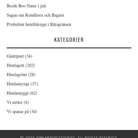
Besök Boo Natur i juli
Sagan om Konditorn och Bagarn
Prisbelönt hotelldesign i Riksgränsen
KATEGORIER
Gästtipset
(34)
Himlagott
(202)
Himlagrönt
(28)
Himlamysigt
(37)
Himlasnyggt
(62)
Vi möter
(6)
Vi spanar på
(34)
© 2026 HIMLAMYCKETSVERIGE. ALL RIGHTS RESERVED.