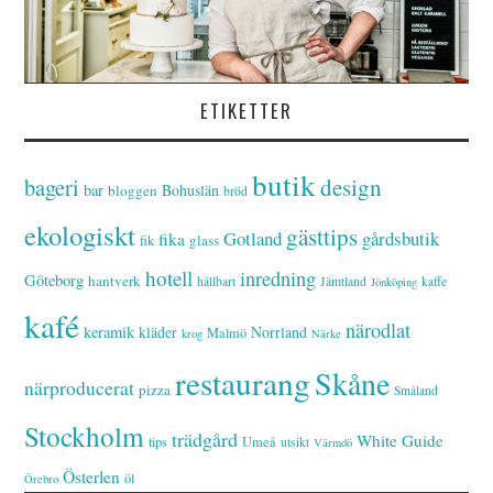
ETIKETTER
butik
bageri
design
bar
Bohuslän
bloggen
bröd
ekologiskt
gästtips
Gotland
gårdsbutik
fika
glass
fik
hotell
inredning
Göteborg
hantverk
hållbart
Jämtland
kaffe
Jönköping
kafé
närodlat
keramik
kläder
Norrland
Malmö
krog
Närke
restaurang
Skåne
närproducerat
pizza
Småland
Stockholm
trädgård
White Guide
tips
Umeå
utsikt
Värmdö
Österlen
öl
Örebro