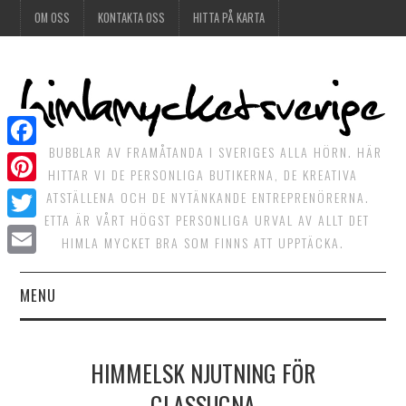
OM OSS
KONTAKTA OSS
HITTA PÅ KARTA
DET BUBBLAR AV FRAMÅTANDA I SVERIGES ALLA HÖRN. HÄR
Facebook
HITTAR VI DE PERSONLIGA BUTIKERNA, DE KREATIVA
Pinterest
MATSTÄLLENA OCH DE NYTÄNKANDE ENTREPRENÖRERNA.
DETTA ÄR VÅRT HÖGST PERSONLIGA URVAL AV ALLT DET
Twitter
HIMLA MYCKET BRA SOM FINNS ATT UPPTÄCKA.
Email
MENU
HIMLAGOTT
HIMMELSK NJUTNING FÖR
HIMLAGRÖNT
GLASSUGNA