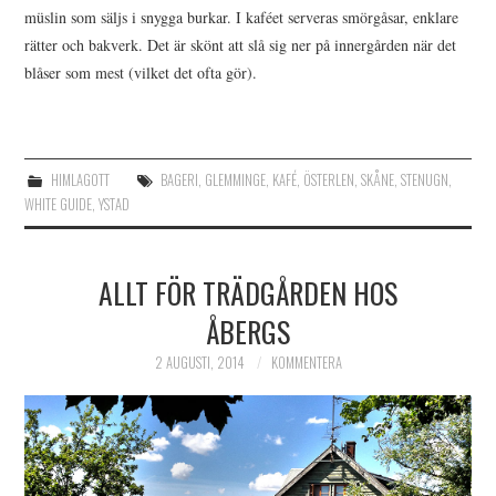
müslin som säljs i snygga burkar. I kaféet serveras smörgåsar, enklare
rätter och bakverk. Det är skönt att slå sig ner på innergården när det
blåser som mest (vilket det ofta gör).
HIMLAGOTT
BAGERI
,
GLEMMINGE
,
KAFÉ
,
ÖSTERLEN
,
SKÅNE
,
STENUGN
,
WHITE GUIDE
,
YSTAD
ALLT FÖR TRÄDGÅRDEN HOS
ÅBERGS
2 AUGUSTI, 2014
KOMMENTERA