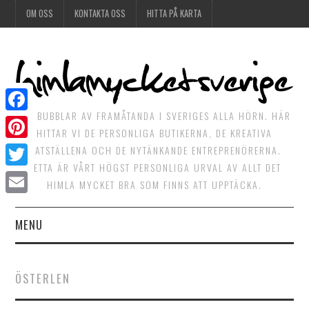
OM OSS
KONTAKTA OSS
HITTA PÅ KARTA
DET BUBBLAR AV FRAMÅTANDA I SVERIGES ALLA HÖRN. HÄR
Facebook
HITTAR VI DE PERSONLIGA BUTIKERNA, DE KREATIVA
Pinterest
MATSTÄLLENA OCH DE NYTÄNKANDE ENTREPRENÖRERNA.
DETTA ÄR VÅRT HÖGST PERSONLIGA URVAL AV ALLT DET
Twitter
HIMLA MYCKET BRA SOM FINNS ATT UPPTÄCKA.
Email
MENU
HIMLAGOTT
ÖSTERLEN
HIMLAGRÖNT