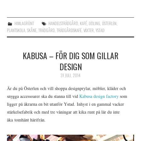
HIMLAGRÖNT
HANDELSTRÄDGÅRD
,
KAFÉ
,
ODLING
,
ÖSTERLEN
,
PLANTSKOLA
,
SKÅNE
,
TRÄDGÅRD
,
TRÄDGÅRDSKAFÉ
,
VÄXTER
,
YSTAD
KABUSA – FÖR DIG SOM GILLAR
DESIGN
31 JULI, 2014
Är du på Österlen och vill shoppa designprylar, möbler, kläder och
snygga accessoarer ska du stanna till vid
Kabusa design factory
som
ligger på åkrarna en bit utanför Ystad. Inhyst i en gammal vacker
stärkelsefabrik och med tre våningar att kika runt på lär du inte
åka tomhänt härifrån.