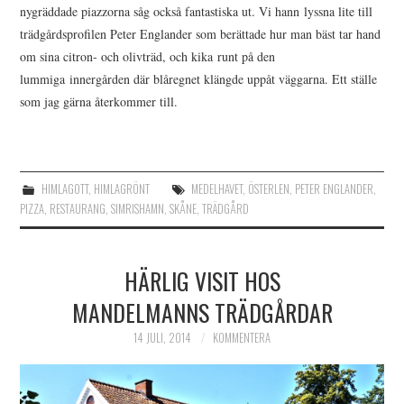
nygräddade piazzorna såg också fantastiska ut. Vi hann lyssna lite till
trädgårdsprofilen Peter Englander som berättade hur man bäst tar hand
om sina citron- och olivträd, och kika runt på den
lummiga innergården där blåregnet klängde uppåt väggarna. Ett ställe
som jag gärna återkommer till.
HIMLAGOTT
,
HIMLAGRÖNT
MEDELHAVET
,
ÖSTERLEN
,
PETER ENGLANDER
,
PIZZA
,
RESTAURANG
,
SIMRISHAMN
,
SKÅNE
,
TRÄDGÅRD
HÄRLIG VISIT HOS
MANDELMANNS TRÄDGÅRDAR
14 JULI, 2014
KOMMENTERA