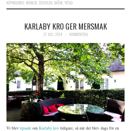
KÖPINGEBRO
,
MÖBLER
,
ÖSTERLEN
,
SKÅNE
,
YSTAD
KARLABY KRO GER MERSMAK
27 JULI, 2014
KOMMENTERA
Vi blev
tipsade
om
Karlaby kro
tidigare, så när det blev dags för en