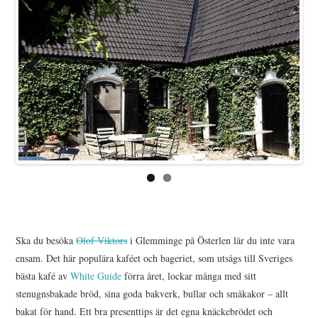
Previo
Next
us
Ska du besöka
Olof Viktors
i Glemminge på Österlen lär du inte vara
ensam. Det här populära kaféet och bageriet, som utsågs till Sveriges
bästa kafé av
White Guide
förra året, lockar många med sitt
stenugnsbakade bröd, sina goda bakverk, bullar och småkakor – allt
bakat för hand. Ett bra presenttips är det egna knäckebrödet och