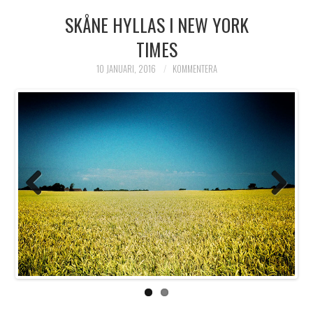
SKÅNE HYLLAS I NEW YORK
HIMLAMYSIGT
TIMES
HIMLASNYGGT
10 JANUARI, 2016
KOMMENTERA
VI MÖTER
VI SPANAR PÅ
Previo
Next
us