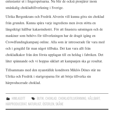
entusiaster ut i fingerspetsarna. Nu blir de också pionjärer inom
småskalig chokladtillverkning i Sverige.
Ulrika Bergenkrans och Fredrik Alverén vill kunna göra sin choklad
från grunden. Kunna spåra varje ingrediens men även stötta en
långsiktigt hållbar kakaoindustri. För att finasiera satsningen och de
maskiner som behövs för tillverkningen har de dragit igång en
Crowdfundingkampanj online. Alla som är intresserade får vara med
och i gengäld får man något tillbaka. Det kan vara allt från
chokladkakor från den första upplagan till en heldag i fabriken. Det
låter spännande och vi hoppas såklart att kampanjen ska ge resultat.
Tillsammans med den nyanställde konditorn Miklós Dénes står nu
Ulrika och Fredrik i startgroparna för att börja tillverka sin
härproducerade choklad.
HIMLAGOTT
BUTIK
,
CHOKLAD
,
CHOKLADTILLVERKNING
,
HÅLLBART
,
HÄRPRODUCERAT
,
NATURLIGT
,
ÖSTERLEN
,
SKÅNE