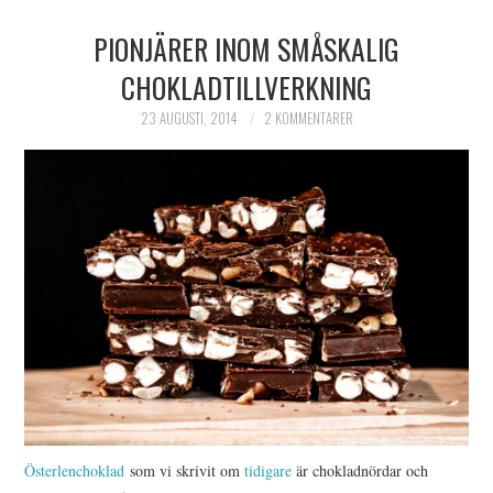
PIONJÄRER INOM SMÅSKALIG
CHOKLADTILLVERKNING
23 AUGUSTI, 2014
2 KOMMENTARER
Österlenchoklad
som vi skrivit om
tidigare
är chokladnördar och