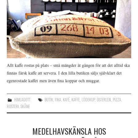
Allt kaffe rostas på plats – små mängder åt gången för att det alltid ska
finnas färsk kaffe att servera. I den lilla butiken säljs självklart det
egenrostade kaffet men även fina koppar och muggar.
HIMLAGOTT
BUTIK
,
FIKA
,
KAFÉ
,
KAFFE
,
LÖDERUP
,
ÖSTERLEN
,
PIZZA
,
ROSTERI
,
SKÅNE
MEDELHAVSKÄNSLA HOS