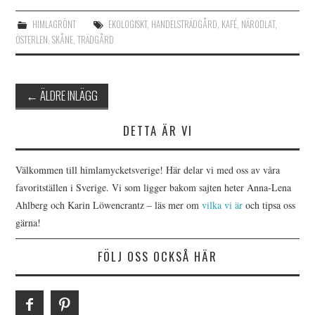
HIMLAGRÖNT
EKOLOGISKT
,
HANDELSTRÄDGÅRD
,
KAFÉ
,
NÄRODLAT
,
ÖSTERLEN
,
SKÅNE
,
TRÄDGÅRD
←
ÄLDRE INLÄGG
Post navigation
DETTA ÄR VI
Välkommen till himlamycketsverige! Här delar vi med oss av våra
favoritställen i Sverige. Vi som ligger bakom sajten heter Anna-Lena
Ahlberg och Karin Löwencrantz – läs mer om
vilka vi är
och tipsa oss
gärna!
FÖLJ OSS OCKSÅ HÄR