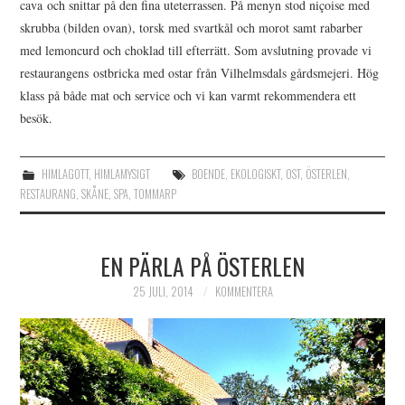
cava och snittar på den fina uteterrassen. På menyn stod niçoise med
skrubba (bilden ovan), torsk med svartkål och morot samt rabarber
med lemoncurd och choklad till efterrätt. Som avslutning provade vi
restaurangens ostbricka med ostar från Vilhelmsdals gårdsmejeri. Hög
klass på både mat och service och vi kan varmt rekommendera ett
besök.
HIMLAGOTT
,
HIMLAMYSIGT
BOENDE
,
EKOLOGISKT
,
OST
,
ÖSTERLEN
,
RESTAURANG
,
SKÅNE
,
SPA
,
TOMMARP
EN PÄRLA PÅ ÖSTERLEN
25 JULI, 2014
KOMMENTERA