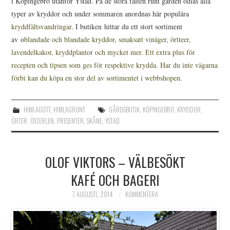
i Köpingebro utanför Ystad. På de stora fälten runt gården odlas alla
typer av kryddor och under sommaren anordnas här populära
kryddfältsvandringar
. I butiken hittar du ett stort sortiment
av o
blandade och blandade kryddor, smaksatt vinäger, örtteer,
lavendelkakor, kryddplantor och mycket mer. Ett extra plus för
recepten och tipsen som ges för respektive krydda. Har du inte vägarna
förbi kan du köpa en stor del av sortimentet i webbshopen.
HIMLAGOTT
,
HIMLAGRÖNT
GÅRDSBUTIK
,
KÖPINGEBRO
,
KRYDDOR
,
ÖRTER
,
ÖSTERLEN
,
PRESENTER
,
SKÅNE
,
YSTAD
OLOF VIKTORS – VÄLBESÖKT
KAFÉ OCH BAGERI
7 AUGUSTI, 2014
KOMMENTERA