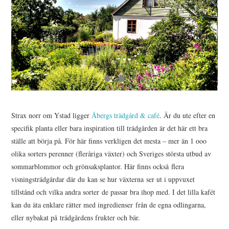
Strax norr om Ystad ligger
Åbergs trädgård & café
. Är du ute efter en
specifik planta eller bara inspiration till trädgården är det här ett bra
ställe att börja på. För här finns verkligen det mesta – mer än 1 ooo
olika sorters perenner (fleråriga växter) och Sveriges största utbud av
sommarblommor och grönsaksplantor. Här finns också flera
visningsträdgårdar där du kan se hur växterna ser ut i uppvuxet
tillstånd och vilka andra sorter de passar bra ihop med. I det lilla kafét
kan du äta enklare rätter med ingredienser från de egna odlingarna,
eller nybakat på trädgårdens frukter och bär.