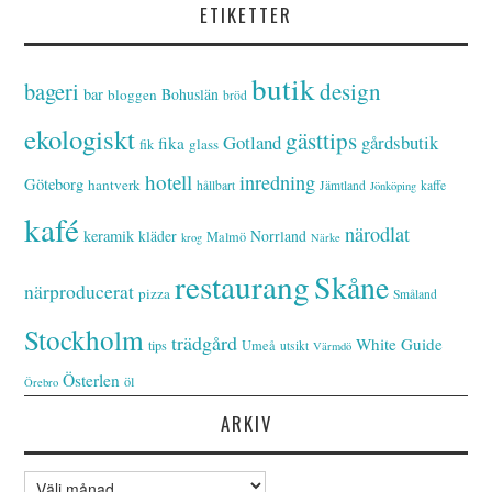
ETIKETTER
butik
bageri
design
bar
Bohuslän
bloggen
bröd
ekologiskt
gästtips
Gotland
gårdsbutik
fika
glass
fik
hotell
inredning
Göteborg
hantverk
hållbart
Jämtland
kaffe
Jönköping
kafé
närodlat
keramik
kläder
Norrland
Malmö
krog
Närke
restaurang
Skåne
närproducerat
pizza
Småland
Stockholm
trädgård
White Guide
tips
Umeå
utsikt
Värmdö
Österlen
öl
Örebro
ARKIV
Arkiv