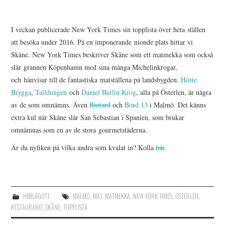
I veckan publicerade New York Times sin topplista över heta ställen
att besöka under 2016. På en imponerande nionde plats hittar vi
Skåne. New York Times beskriver Skåne som ett matmekka som också
slår grannen Köpenhamn med sina många Michelinkrogar,
och hänvisar till de fantastiska matställena på landsbygden.
Hörte
Brygga
,
Talldungen
och
Daniel Berlin Krog
, alla på Österlen, är några
av de som omnämns. Även
Bastard
och
Bord 13
i Malmö. Det känns
extra kul när Skåne slår San Sebastian i Spanien, som brukar
omnämnas som en av de stora gourmetstäderna.
Är du nyfiken på vilka andra som kvalat in? Kolla
här
.
HIMLAGOTT
MALMÖ
,
MAT
,
MATMEKKA
,
NEW YORK TIMES
,
ÖSTERLEN
,
RESTAURANG
,
SKÅNE
,
TOPPLISTA