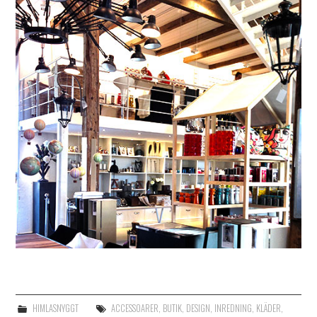
HIMLASNYGGT
ACCESSOARER
,
BUTIK
,
DESIGN
,
INREDNING
,
KLÄDER
,