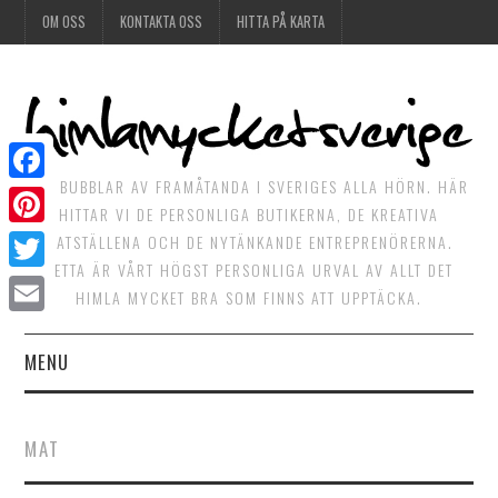
OM OSS
KONTAKTA OSS
HITTA PÅ KARTA
DET BUBBLAR AV FRAMÅTANDA I SVERIGES ALLA HÖRN. HÄR
Facebook
HITTAR VI DE PERSONLIGA BUTIKERNA, DE KREATIVA
Pinterest
MATSTÄLLENA OCH DE NYTÄNKANDE ENTREPRENÖRERNA.
DETTA ÄR VÅRT HÖGST PERSONLIGA URVAL AV ALLT DET
Twitter
HIMLA MYCKET BRA SOM FINNS ATT UPPTÄCKA.
Email
MENU
HIMLAGOTT
MAT
HIMLAGRÖNT