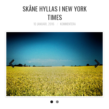
SKÅNE HYLLAS I NEW YORK
HIMLAMYSIGT
TIMES
HIMLASNYGGT
10 JANUARI, 2016
KOMMENTERA
VI MÖTER
VI SPANAR PÅ
Previo
Next
us