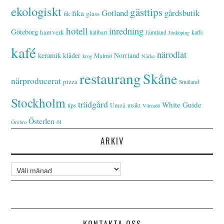
ekologiskt
gästtips
Gotland
gårdsbutik
fika
glass
fik
hotell
inredning
Göteborg
hantverk
hållbart
Jämtland
kaffe
Jönköping
kafé
närodlat
keramik
kläder
Norrland
Malmö
krog
Närke
restaurang
Skåne
närproducerat
pizza
Småland
Stockholm
trädgård
White Guide
tips
Umeå
utsikt
Värmdö
Österlen
öl
Örebro
ARKIV
Arkiv
KONTAKTA OSS