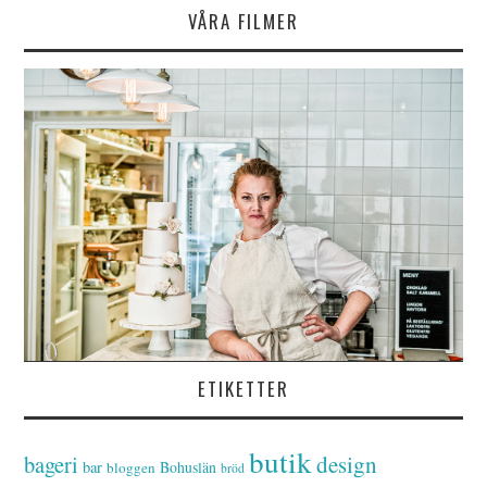
VÅRA FILMER
ETIKETTER
butik
bageri
design
bar
Bohuslän
bloggen
bröd