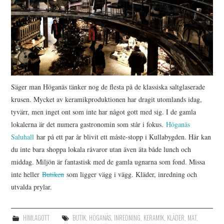
Säger man Höganäs tänker nog de flesta på de klassiska saltglaserade
krusen. Mycket av keramikproduktionen har dragit utomlands idag,
tyvärr, men inget ont som inte har något gott med sig. I de gamla
lokalerna är det numera gastronomin som står i fokus.
Höganäs
Saluhall
har på ett par år blivit ett måste-stopp i Kullabygden. Här kan
du inte bara shoppa lokala råvaror utan även äta både lunch och
middag. Miljön är fantastisk med de gamla ugnarna som fond. Missa
inte heller
Butiken
som ligger vägg i vägg. Kläder, inredning och
utvalda prylar.
HIMLAGOTT
BUTIK
,
HÖGANÄS
,
INREDNING
,
KERAMIK
,
KLÄDER
,
MAT
,