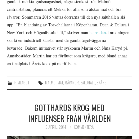
gamla k-märkta godsmagasinet, några stenkast från Malmö
centralstation, planeras ett Mekka för alla som älskar mat och bra
råvaror. Sommaren 2016 väntas dörrarna till den nya saluhallen slå
upp. ”En blandning av Torvehallarna i Köpenhamn, Dean & Deluca i
New York och Höganäs saluhall,” skriver man
hemsidan
. Inredningen
ska få en industriell känsla, med de gamla tegelväggarna
bevarade. Bakom initiativet står syskonen Martin och Nina Karyd på
Annabostäder. Martin har ett förflutet som krögare, med bland annat
en finalplats i Årets kock på meritlistan.
HIMLAGOTT
MALMÖ
,
MAT
,
RÅVAROR
,
SALUHALL
,
SKÅNE
GOTTHARDS KROG MED
INFLUENSER FRÅN VÄRLDEN
3 APRIL, 2014
KOMMENTERA