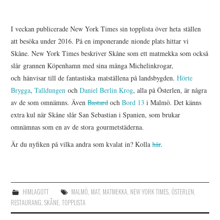
I veckan publicerade New York Times sin topplista över heta ställen
att besöka under 2016. På en imponerande nionde plats hittar vi
Skåne. New York Times beskriver Skåne som ett matmekka som också
slår grannen Köpenhamn med sina många Michelinkrogar,
och hänvisar till de fantastiska matställena på landsbygden.
Hörte
Brygga
,
Talldungen
och
Daniel Berlin Krog
, alla på Österlen, är några
av de som omnämns. Även
Bastard
och
Bord 13
i Malmö. Det känns
extra kul när Skåne slår San Sebastian i Spanien, som brukar
omnämnas som en av de stora gourmetstäderna.
Är du nyfiken på vilka andra som kvalat in? Kolla
här
.
HIMLAGOTT
MALMÖ
,
MAT
,
MATMEKKA
,
NEW YORK TIMES
,
ÖSTERLEN
,
RESTAURANG
,
SKÅNE
,
TOPPLISTA