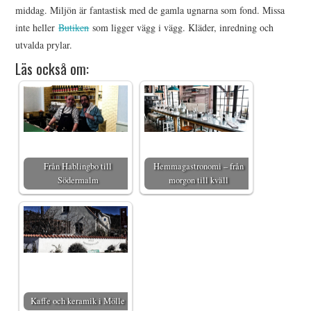
middag. Miljön är fantastisk med de gamla ugnarna som fond. Missa
inte heller
Butiken
som ligger vägg i vägg. Kläder, inredning och
utvalda prylar.
Läs också om:
Från Hablingbo till
Hemmagastronomi – från
Södermalm
morgon till kväll
Kaffe och keramik i Mölle