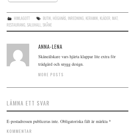
HIMLAGOTT
BUTIK
,
HÖGANÄS
,
INREDNING
,
KERAMIK
,
KLÄDER
,
MAT
,
RESTAURANG
,
SALUHALL
,
SKÅNE
ANNA-LENA
Skåneälskare vars hjärta klappar lite extra för
trädgård och snygg design.
MORE POSTS
LÄMNA ETT SVAR
E-postadressen publiceras inte.
Obligatoriska fält är märkta
*
KOMMENTAR