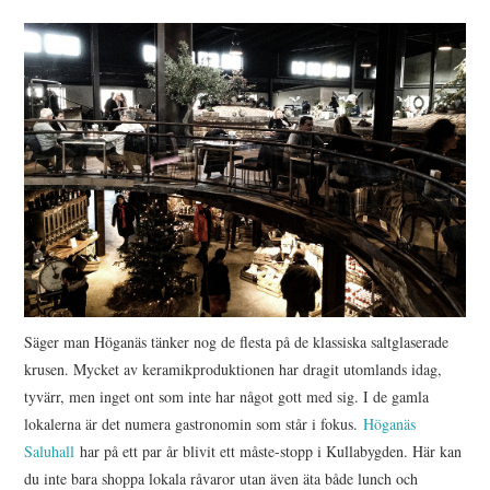
HIMLAMYSIGT
HIMLASNYGGT
VI MÖTER
VI SPANAR PÅ
Säger man Höganäs tänker nog de flesta på de klassiska saltglaserade
krusen. Mycket av keramikproduktionen har dragit utomlands idag,
tyvärr, men inget ont som inte har något gott med sig. I de gamla
lokalerna är det numera gastronomin som står i fokus.
Höganäs
Saluhall
har på ett par år blivit ett måste-stopp i Kullabygden. Här kan
du inte bara shoppa lokala råvaror utan även äta både lunch och