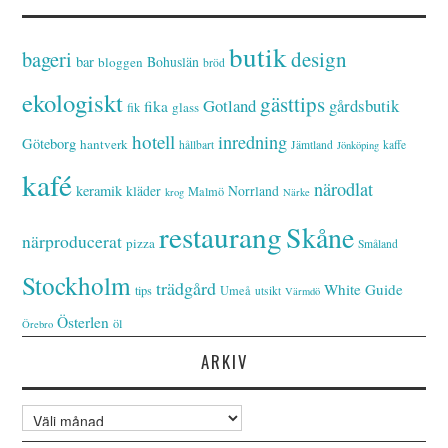
butik
bageri
design
bar
Bohuslän
bloggen
bröd
ekologiskt
gästtips
Gotland
gårdsbutik
fika
glass
fik
hotell
inredning
Göteborg
hantverk
hållbart
Jämtland
kaffe
Jönköping
kafé
närodlat
keramik
kläder
Norrland
Malmö
krog
Närke
restaurang
Skåne
närproducerat
pizza
Småland
Stockholm
trädgård
White Guide
tips
Umeå
utsikt
Värmdö
Österlen
öl
Örebro
ARKIV
Arkiv