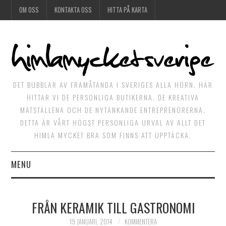
OM OSS
KONTAKTA OSS
HITTA PÅ KARTA
DET BUBBLAR AV FRAMÅTANDA I SVERIGES ALLA HÖRN. HÄR
HITTAR VI DE PERSONLIGA BUTIKERNA, DE KREATIVA
MATSTÄLLENA OCH DE NYTÄNKANDE ENTREPRENÖRERNA.
DETTA ÄR VÅRT HÖGST PERSONLIGA URVAL AV ALLT DET
HIMLA MYCKET BRA SOM FINNS ATT UPPTÄCKA.
MENU
HIMLAGOTT
FRÅN KERAMIK TILL GASTRONOMI
HIMLAGRÖNT
19 JANUARI, 2014
KOMMENTERA