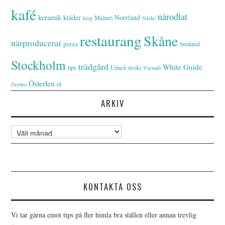
kafé
närodlat
keramik
kläder
Norrland
Malmö
krog
Närke
restaurang
Skåne
närproducerat
pizza
Småland
Stockholm
trädgård
White Guide
tips
Umeå
utsikt
Värmdö
Österlen
öl
Örebro
ARKIV
Arkiv
KONTAKTA OSS
Vi tar gärna emot tips på fler himla bra ställen eller annan trevlig