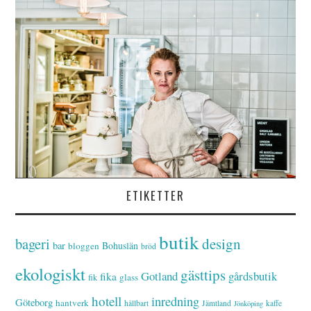
ETIKETTER
butik
bageri
design
bar
Bohuslän
bloggen
bröd
ekologiskt
gästtips
Gotland
gårdsbutik
fika
glass
fik
hotell
inredning
Göteborg
hantverk
hållbart
Jämtland
kaffe
Jönköping