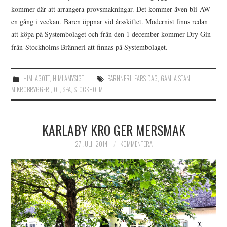
kommer där att arrangera provsmakningar. Det kommer även bli AW
en gång i veckan. Baren öppnar vid årsskiftet. Modernist finns redan
att köpa på Systembolaget och från den 1 december kommer Dry Gin
från Stockholms Bränneri att finnas på Systembolaget.
HIMLAGOTT
,
HIMLAMYSIGT
BÄRNNERI
,
FARS DAG
,
GAMLA STAN
,
MIKROBRYGGERI
,
ÖL
,
SPA
,
STOCKHOLM
KARLABY KRO GER MERSMAK
27 JULI, 2014
KOMMENTERA