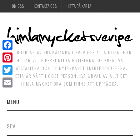
OM OSS
KONTAKTA OSS
HITTA PÅ KARTA
DET BUBBLAR AV FRAMÅTANDA I SVERIGES ALLA HÖRN. HÄR
Facebook
HITTAR VI DE PERSONLIGA BUTIKERNA, DE KREATIVA
Pinterest
MATSTÄLLENA OCH DE NYTÄNKANDE ENTREPRENÖRERNA.
DETTA ÄR VÅRT HÖGST PERSONLIGA URVAL AV ALLT DET
Twitter
HIMLA MYCKET BRA SOM FINNS ATT UPPTÄCKA.
Email
MENU
HIMLAGOTT
SPA
HIMLAGRÖNT