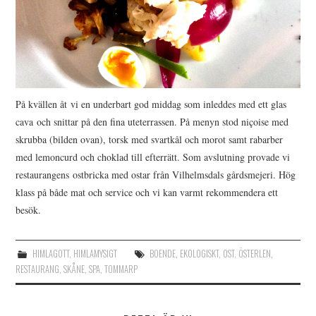
På kvällen åt vi en underbart god middag som inleddes med ett glas
cava och snittar på den fina uteterrassen. På menyn stod niçoise med
skrubba (bilden ovan), torsk med svartkål och morot samt rabarber
med lemoncurd och choklad till efterrätt. Som avslutning provade vi
restaurangens ostbricka med ostar från Vilhelmsdals gårdsmejeri. Hög
klass på både mat och service och vi kan varmt rekommendera ett
besök.
HIMLAGOTT
,
HIMLAMYSIGT
BOENDE
,
EKOLOGISKT
,
OST
,
ÖSTERLEN
,
RESTAURANG
,
SKÅNE
,
SPA
,
TOMMARP