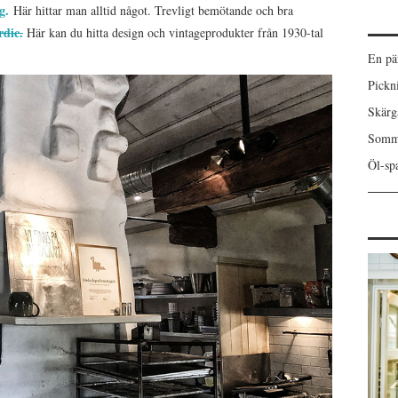
g.
Här hittar man alltid något. Trevligt bemötande och bra
dic.
Här kan du hitta design och vintageprodukter från 1930-tal
En pä
Pickn
Skärgå
Somma
Öl-spa