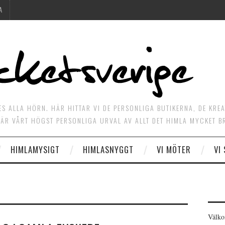
A
ES ALLA HÖRN. HÄR HITTAR VI DE PERSONLIGA BUTIKERNA, DE KRE
ÄR VÅRT HÖGST PERSONLIGA URVAL AV ALLT DET HIMLA MYCKET B
HIMLAMYSIGT
HIMLASNYGGT
VI MÖTER
VI
Välko