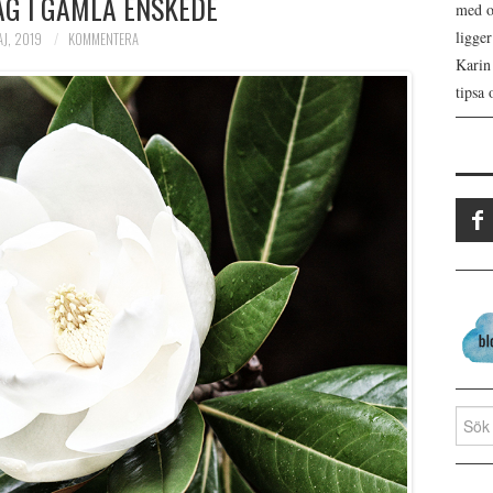
AG I GAMLA ENSKEDE
med os
ligge
AJ, 2019
KOMMENTERA
Karin
tipsa 
Search