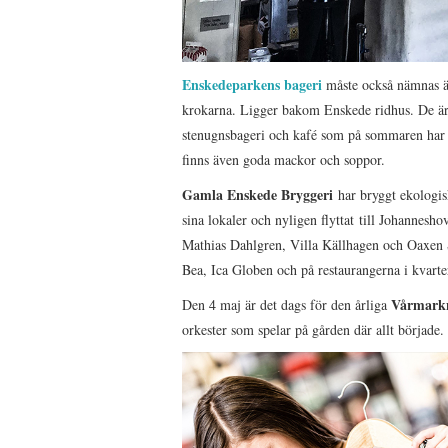
Enskedeparkens bageri
måste också nämnas äv
krokarna. Ligger bakom Enskede ridhus. De är 
stenugnsbageri och kafé som på sommaren har e
finns även goda mackor och soppor.
Gamla Enskede Bryggeri
har bryggt ekologis
sina lokaler och nyligen flyttat till Johanneshov
Mathias Dahlgren, Villa Källhagen och Oaxen Sl
Bea, Ica Globen och på restaurangerna i kvarte
Vårmark
Den 4 maj är det dags för den årliga
orkester som spelar på gården där allt började