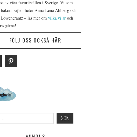
s av våra favoritställen i Sverige. Vi som
r bakom sajten heter Anna-Lena Ahlberg och
 Löwencrantz – läs mer om
vilka vi är
och
oss gärna!
FÖLJ OSS OCKSÅ HÄR
 for:
ANNONS