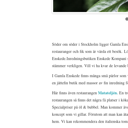
Söder om söder i Stockholm ligger Gamla Ensked
restauranger och fik som är värda ett besök. 
Enskede.Inredningsbutiken Enskede Kompani sk
stämmer verkligen. Vill vi ha kvar de levande b
I Gamla Enskede finns många små pärlor som vi 
en jättefin butik med massor av fin inredning f
Matateljén.
Här finns även restaurangen
En tr
restaurangen så finns det några få platser i kö
Specialpriser på öl & bubbel. Man kommer även 
koncept som vi gillar. Förutom att man kan äta 
hem. Vi kan rekommendera den italienska toma