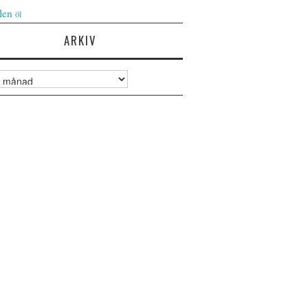
len
öl
ARKIV