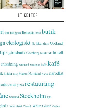
ETIKETTER
butik
ri
bar
Bohuslän
bloggen
bröd
ekologiskt
ign
Gotland
fika
glass
fik
tips
hotell
gårdsbutik
Göteborg
hantverk
kafé
inredning
t
Jämtland
kaffe
Jönköping
närodlat
ik
kläder
Norrland
Malmö
krog
Närke
restaurang
roducerat
pizza
åne
Stockholm
tips
Småland
gård
White Guide
Umeå
utsikt
Värmdö
Örebro