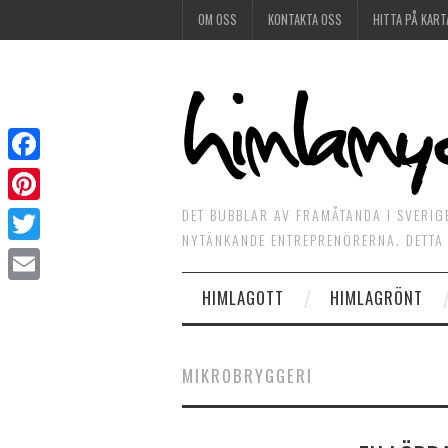
OM OSS
KONTAKTA OSS
HITTA PÅ KART
Facebook
DET BUBBLAR AV FRAMÅTANDA I SVERIG
Pinterest
NYTÄNKANDE ENTREPRENÖRERNA. DETTA 
Twitter
HIMLAGOTT
HIMLAGRÖNT
Email
MIKROBRYGGERI