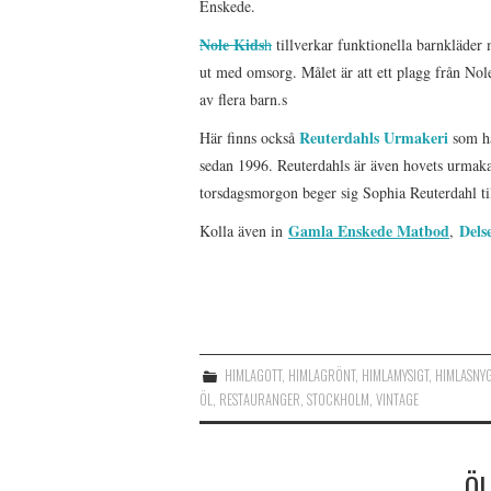
Enskede.
Nole Kids
h
tillverkar funktionella barnkläder 
ut med omsorg. Målet är att ett plagg från Nole
av flera barn.s
Reuterdahls Urmakeri
Här finns också
som ha
sedan 1996. Reuterdahls är även hovets urmakar
torsdagsmorgon beger sig Sophia Reuterdahl til
Gamla Enskede Matbod
Delse
Kolla även in
,
HIMLAGOTT
,
HIMLAGRÖNT
,
HIMLAMYSIGT
,
HIMLASNY
ÖL
,
RESTAURANGER
,
STOCKHOLM
,
VINTAGE
ÖL