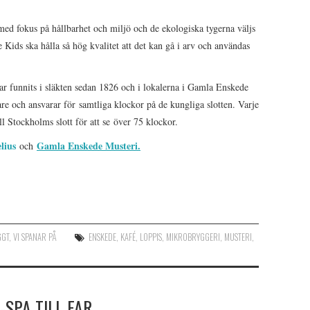
med fokus på hållbarhet och miljö och de ekologiska tygerna väljs
 Kids ska hålla så hög kvalitet att det kan gå i arv och användas
r funnits i släkten sedan 1826 och i lokalerna i Gamla Enskede
e och ansvarar för samtliga klockor på de kungliga slotten. Varje
l Stockholms slott för att se över 75 klockor.
lius
Gamla Enskede Musteri.
och
GGT
,
VI SPANAR PÅ
ENSKEDE
,
KAFÉ
,
LOPPIS
,
MIKROBRYGGERI
,
MUSTERI
,
-SPA TILL FAR