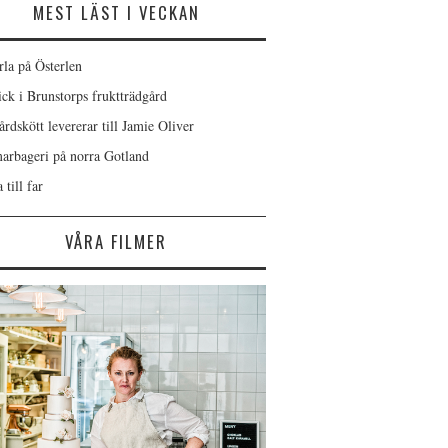
MEST LÄST I VECKAN
rla på Österlen
ick i Brunstorps fruktträdgård
rdskött levererar till Jamie Oliver
rbageri på norra Gotland
 till far
VÅRA FILMER