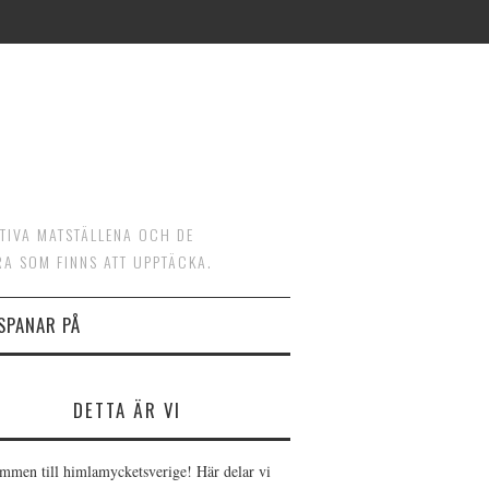
ATIVA MATSTÄLLENA OCH DE
RA SOM FINNS ATT UPPTÄCKA.
 SPANAR PÅ
DETTA ÄR VI
mmen till himlamycketsverige! Här delar vi