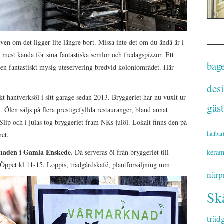
en om det ligger lite längre bort. Missa inte det om du ändå är i
mest kända för sina fantastiska semlor och fredagspizzor. Ett
bage
n fantastiskt mysig uteservering bredvid koloniområdet. Här
des
kt hantverksöl i sitt garage sedan 2013. Bryggeriet har nu vuxit ur
gäst
. Ölen säljs på flera prestigefyllda restauranger, bland annat
ip och i julas tog bryggeriet fram NKs julöl. Lokalt finns den på
hållbar
ret.
naden i Gamla Enskede.
keram
Då serveras öl från bryggeriet till
. Öppet kl 11-15. Loppis, trädgårdskafé, plantförsäljning mm
närp
Sk
träd