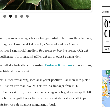
e, som är Sveriges första trädgårdsstad. Här finns flera butiker,
Lördag den 4 maj är det den årliga Vårmarknaden i Gamla
river i sina social medier:
Buy local or bye bye local!
Och det
utikerna i förorterna så gäller det att vi också gynnar dem.
Enskede Kompani
vill ska fortsätta att blomstra.
är en av dem,
ör både stora och små.
evlig liten restaurang som är mycket populär. Får man inte plats i
ket. Just nu kör man AW & Yakitori på fredagar från kl 16.
tända yakitorigrillen på uteserveringen och grilla små spett. Ett
och dricka gott här så finns det även små delikatesser att köpa
tsåsen och de spanska mandlarna i burk.