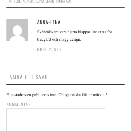
HANTVERK
,
KERAMIK
,
LUND
,
SKÅNE
,
STORA ÅBY
ANNA-LENA
Skåneälskare vars hjärta klappar lite extra för
trädgård och snygg design.
MORE POSTS
LÄMNA ETT SVAR
E-postadressen publiceras inte.
Obligatoriska fält är märkta
*
KOMMENTAR