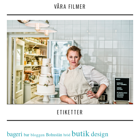
VÅRA FILMER
ETIKETTER
butik
bageri
design
bar
Bohuslän
bloggen
bröd