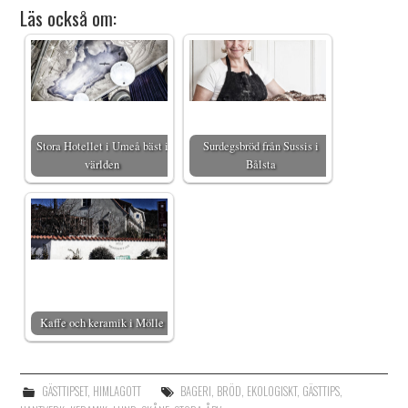
Läs också om:
Stora Hotellet i Umeå bäst i
Surdegsbröd från Sussis i
världen
Bålsta
Kaffe och keramik i Mölle
GÄSTTIPSET
,
HIMLAGOTT
BAGERI
,
BRÖD
,
EKOLOGISKT
,
GÄSTTIPS
,