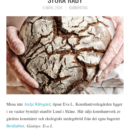
HIMLAMYSIGT
8 MARS, 2014
KOMMENTERA
HIMLASNYGGT
VI MÖTER
VI SPANAR PÅ
Missa inte
Ateljé Råbygård
, tipsar Eva L. Konsthantverksgården ligger
i en vacker bymiljö utanför Lund i Skåne. Här säljs konsthantverk av
gårdens konstnärer och ekologiskt surdegsbröd från det egna bageriet
Brödlabbet
.
Gästtips: Eva L