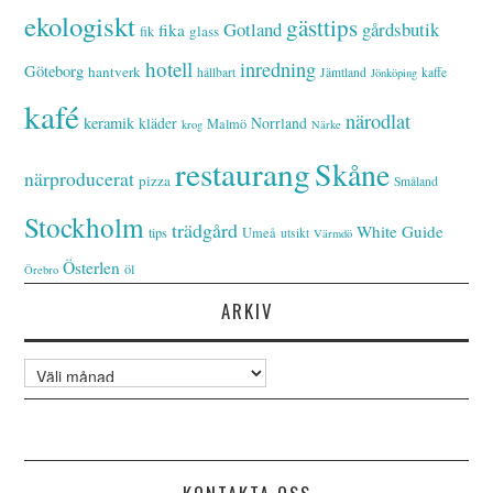
ekologiskt
gästtips
Gotland
gårdsbutik
fika
glass
fik
hotell
inredning
Göteborg
hantverk
hållbart
Jämtland
kaffe
Jönköping
kafé
närodlat
keramik
kläder
Norrland
Malmö
krog
Närke
restaurang
Skåne
närproducerat
pizza
Småland
Stockholm
trädgård
White Guide
tips
Umeå
utsikt
Värmdö
Österlen
öl
Örebro
ARKIV
Arkiv