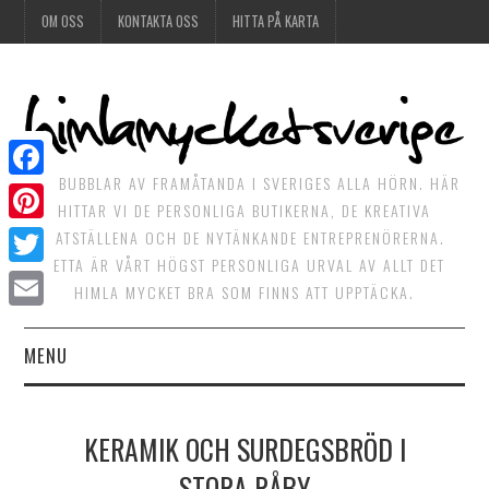
OM OSS
KONTAKTA OSS
HITTA PÅ KARTA
DET BUBBLAR AV FRAMÅTANDA I SVERIGES ALLA HÖRN. HÄR
Facebook
HITTAR VI DE PERSONLIGA BUTIKERNA, DE KREATIVA
Pinterest
MATSTÄLLENA OCH DE NYTÄNKANDE ENTREPRENÖRERNA.
DETTA ÄR VÅRT HÖGST PERSONLIGA URVAL AV ALLT DET
Twitter
HIMLA MYCKET BRA SOM FINNS ATT UPPTÄCKA.
Email
MENU
HIMLAGOTT
KERAMIK OCH SURDEGSBRÖD I
HIMLAGRÖNT
STORA RÅBY