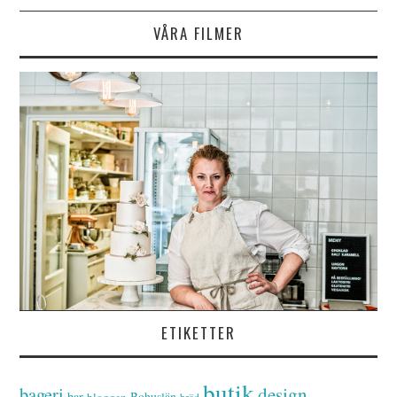
VÅRA FILMER
ETIKETTER
butik
bageri
design
bar
Bohuslän
bloggen