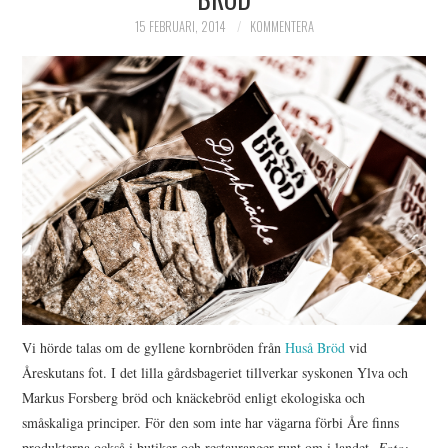
HIMLAMYSIGT
15 FEBRUARI, 2014
KOMMENTERA
HIMLASNYGGT
VI MÖTER
VI SPANAR PÅ
Vi hörde talas om de gyllene kornbröden från
Huså Bröd
vid
Åreskutans fot. I det lilla gårdsbageriet tillverkar syskonen Ylva och
Markus Forsberg bröd och knäckebröd enligt ekologiska och
småskaliga principer. För den som inte har vägarna förbi Åre finns
produkterna också i butiker och restauranger runt om i landet.
Foto: