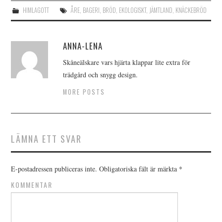
HIMLAGOTT
ÅRE
,
BAGERI
,
BRÖD
,
EKOLOGISKT
,
JÄMTLAND
,
KNÄCKEBRÖD
ANNA-LENA
Skåneälskare vars hjärta klappar lite extra för
trädgård och snygg design.
MORE POSTS
LÄMNA ETT SVAR
E-postadressen publiceras inte.
Obligatoriska fält är märkta
*
KOMMENTAR