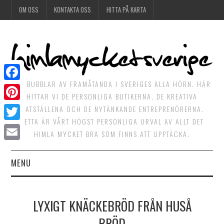
OM OSS
KONTAKTA OSS
HITTA PÅ KARTA
DET BUBBLAR AV FRAMÅTANDA I SVERIGES ALLA HÖRN. HÄR
Facebook
HITTAR VI DE PERSONLIGA BUTIKERNA, DE KREATIVA
Pinterest
MATSTÄLLENA OCH DE NYTÄNKANDE ENTREPRENÖRERNA.
DETTA ÄR VÅRT HÖGST PERSONLIGA URVAL AV ALLT DET
Twitter
HIMLA MYCKET BRA SOM FINNS ATT UPPTÄCKA.
Email
MENU
HIMLAGOTT
LYXIGT KNÄCKEBRÖD FRÅN HUSÅ
HIMLAGRÖNT
BRÖD