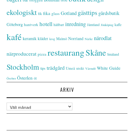
bröd
ekologiskt
gästtips
Gotland
gårdsbutik
fika
glass
fik
hotell
inredning
Göteborg
hantverk
hållbart
Jämtland
kaffe
Jönköping
kafé
närodlat
keramik
kläder
Norrland
Malmö
krog
Närke
restaurang
Skåne
närproducerat
pizza
Småland
Stockholm
trädgård
White Guide
tips
Umeå
utsikt
Värmdö
Österlen
öl
Örebro
ARKIV
Arkiv