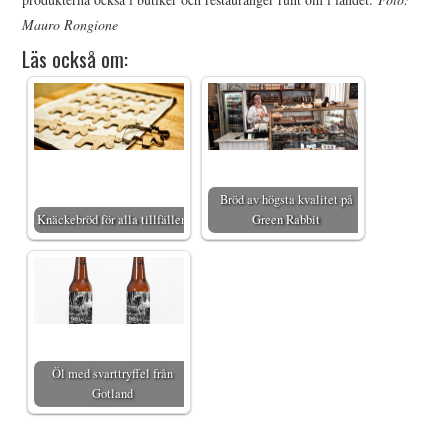
Mauro Rongione
Läs också om:
Bröd av högsta kvalitet på
Knäckebröd för alla tillfällen
Green Rabbit
Öl med svarttryffel från
Gotland