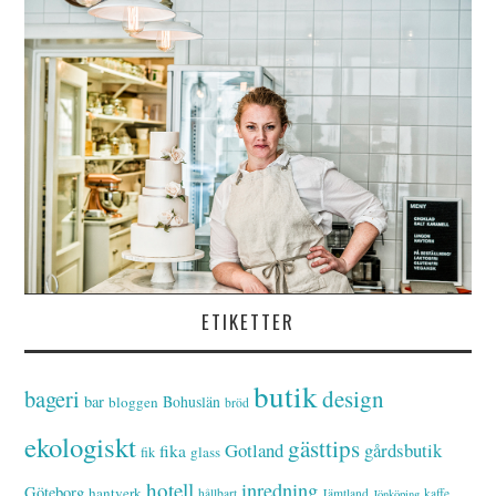
ETIKETTER
butik
bageri
design
bar
Bohuslän
bloggen
bröd
ekologiskt
gästtips
Gotland
gårdsbutik
fika
glass
fik
hotell
inredning
Göteborg
hantverk
hållbart
Jämtland
kaffe
Jönköping