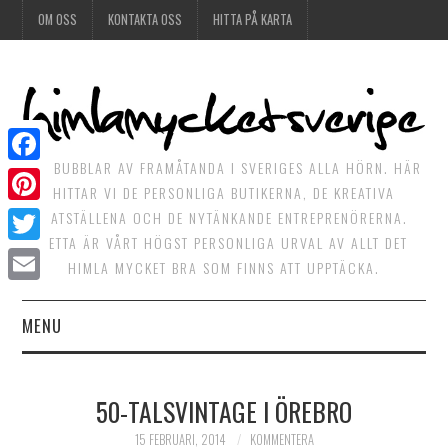
OM OSS
KONTAKTA OSS
HITTA PÅ KARTA
DET BUBBLAR AV FRAMÅTANDA I SVERIGES ALLA HÖRN. HÄR
Facebook
HITTAR VI DE PERSONLIGA BUTIKERNA, DE KREATIVA
Pinterest
MATSTÄLLENA OCH DE NYTÄNKANDE ENTREPRENÖRERNA.
DETTA ÄR VÅRT HÖGST PERSONLIGA URVAL AV ALLT DET
Twitter
HIMLA MYCKET BRA SOM FINNS ATT UPPTÄCKA.
Email
MENU
HIMLAGOTT
50-TALSVINTAGE I ÖREBRO
HIMLAGRÖNT
15 FEBRUARI, 2014
KOMMENTERA