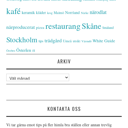
kafé
närodlat
keramik
kläder
Norrland
Malmö
krog
Närke
restaurang
Skåne
närproducerat
pizza
Småland
Stockholm
trädgård
White Guide
tips
Umeå
utsikt
Värmdö
Österlen
öl
Örebro
ARKIV
Arkiv
KONTAKTA OSS
Vi tar gärna emot tips på fler himla bra ställen eller annan trevlig