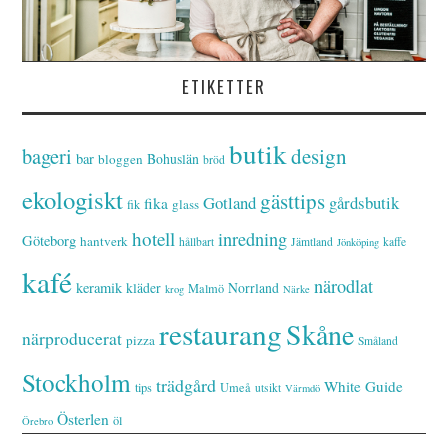
ETIKETTER
butik
bageri
design
bar
Bohuslän
bloggen
bröd
ekologiskt
gästtips
Gotland
gårdsbutik
fika
glass
fik
hotell
inredning
Göteborg
hantverk
hållbart
Jämtland
kaffe
Jönköping
kafé
närodlat
keramik
kläder
Norrland
Malmö
krog
Närke
restaurang
Skåne
närproducerat
pizza
Småland
Stockholm
trädgård
White Guide
tips
Umeå
utsikt
Värmdö
Österlen
öl
Örebro