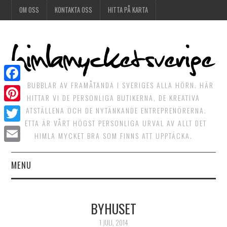
OM OSS
KONTAKTA OSS
HITTA PÅ KARTA
DET BUBBLAR AV FRAMÅTANDA I SVERIGES ALLA HÖRN. HÄR
Facebook
HITTAR VI DE PERSONLIGA BUTIKERNA, DE KREATIVA
Pinterest
MATSTÄLLENA OCH DE NYTÄNKANDE ENTREPRENÖRERNA.
DETTA ÄR VÅRT HÖGST PERSONLIGA URVAL AV ALLT DET
Twitter
HIMLA MYCKET BRA SOM FINNS ATT UPPTÄCKA.
Email
MENU
HIMLAGOTT
BYHUSET
HIMLAGRÖNT
1 JULI, 2014