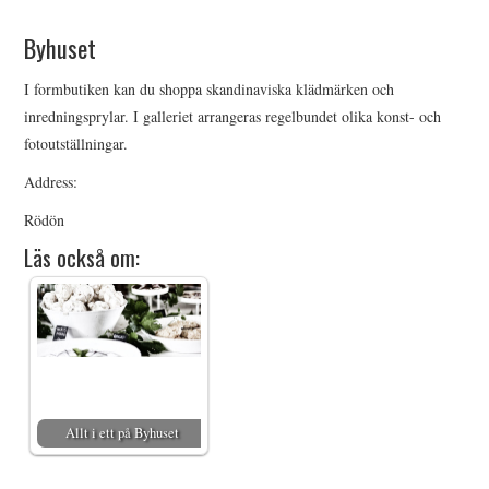
HIMLAMYSIGT
Byhuset
HIMLASNYGGT
I formbutiken kan du shoppa skandinaviska klädmärken och
inredningsprylar. I galleriet arrangeras regelbundet olika konst- och
VI MÖTER
fotoutställningar.
Address:
VI SPANAR PÅ
Rödön
Läs också om:
Allt i ett på Byhuset