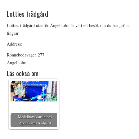
HIMLAMYSIGT
Lotties trädgård
HIMLASNYGGT
Lotties trädgård utanför Ängelholm är värt ett besök om du har gröna
fingrar.
VI MÖTER
Address:
Rönnebodavägen 277
VI SPANAR PÅ
Ängelholm
Läs också om:
Medelhavskänsla hos
Apotekarns trädgård