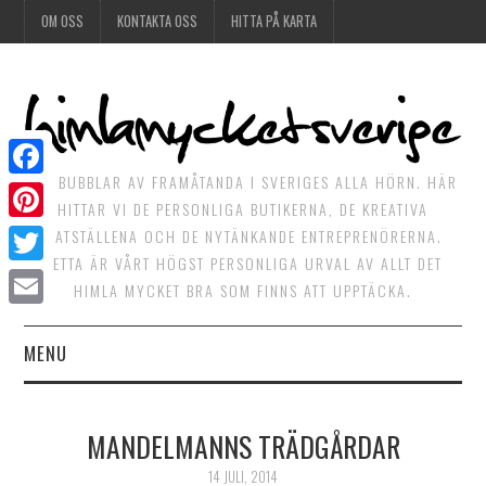
OM OSS
KONTAKTA OSS
HITTA PÅ KARTA
DET BUBBLAR AV FRAMÅTANDA I SVERIGES ALLA HÖRN. HÄR
Facebook
HITTAR VI DE PERSONLIGA BUTIKERNA, DE KREATIVA
Pinterest
MATSTÄLLENA OCH DE NYTÄNKANDE ENTREPRENÖRERNA.
DETTA ÄR VÅRT HÖGST PERSONLIGA URVAL AV ALLT DET
Twitter
HIMLA MYCKET BRA SOM FINNS ATT UPPTÄCKA.
Email
MENU
HIMLAGOTT
MANDELMANNS TRÄDGÅRDAR
HIMLAGRÖNT
14 JULI, 2014