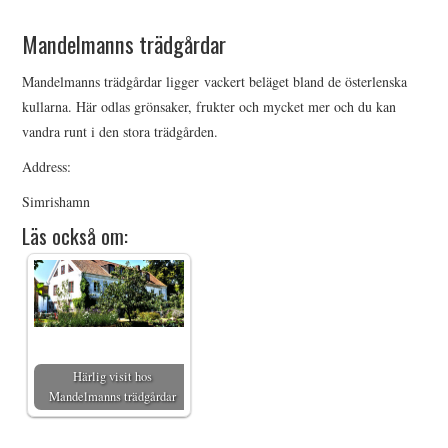
HIMLAMYSIGT
Mandelmanns trädgårdar
HIMLASNYGGT
Mandelmanns trädgårdar ligger vackert beläget bland de österlenska
kullarna. Här odlas grönsaker, frukter och mycket mer och du kan
VI MÖTER
vandra runt i den stora trädgården.
Address:
VI SPANAR PÅ
Simrishamn
Läs också om:
Härlig visit hos
Mandelmanns trädgårdar