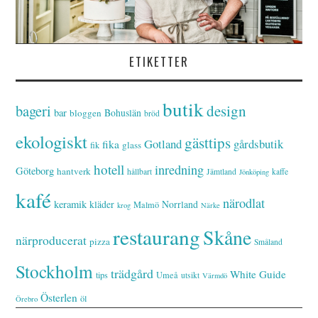
ETIKETTER
butik
bageri
design
bar
Bohuslän
bloggen
bröd
ekologiskt
gästtips
Gotland
gårdsbutik
fika
glass
fik
hotell
inredning
Göteborg
hantverk
hållbart
Jämtland
kaffe
Jönköping
kafé
närodlat
keramik
kläder
Norrland
Malmö
krog
Närke
restaurang
Skåne
närproducerat
pizza
Småland
Stockholm
trädgård
White Guide
tips
Umeå
utsikt
Värmdö
Österlen
öl
Örebro