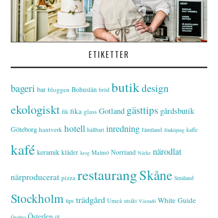
ETIKETTER
butik
bageri
design
bar
Bohuslän
bloggen
bröd
ekologiskt
gästtips
Gotland
gårdsbutik
fika
glass
fik
hotell
inredning
Göteborg
hantverk
hållbart
Jämtland
kaffe
Jönköping
kafé
närodlat
keramik
kläder
Norrland
Malmö
krog
Närke
restaurang
Skåne
närproducerat
pizza
Småland
Stockholm
trädgård
White Guide
tips
Umeå
utsikt
Värmdö
Österlen
öl
Örebro