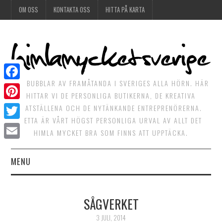
OM OSS
KONTAKTA OSS
HITTA PÅ KARTA
DET BUBBLAR AV FRAMÅTANDA I SVERIGES ALLA HÖRN. HÄR
Facebook
HITTAR VI DE PERSONLIGA BUTIKERNA, DE KREATIVA
Pinterest
MATSTÄLLENA OCH DE NYTÄNKANDE ENTREPRENÖRERNA.
DETTA ÄR VÅRT HÖGST PERSONLIGA URVAL AV ALLT DET
Twitter
HIMLA MYCKET BRA SOM FINNS ATT UPPTÄCKA.
Email
MENU
HIMLAGOTT
SÅGVERKET
HIMLAGRÖNT
3 JULI, 2014