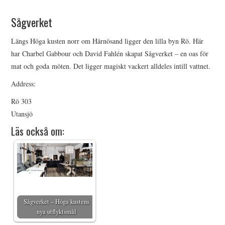
HIMLAMYSIGT
Sågverket
HIMLASNYGGT
Längs Höga kusten norr om Härnösand ligger den lilla byn Rö. Här
har Charbel Gabbour och David Fahlén skapat Sågverket – en oas för
VI MÖTER
mat och goda möten. Det ligger magiskt vackert alldeles intill vattnet.
Address:
VI SPANAR PÅ
Rö 303
Utansjö
Läs också om:
Sågverket – Höga kustens
nya utflyktsmål