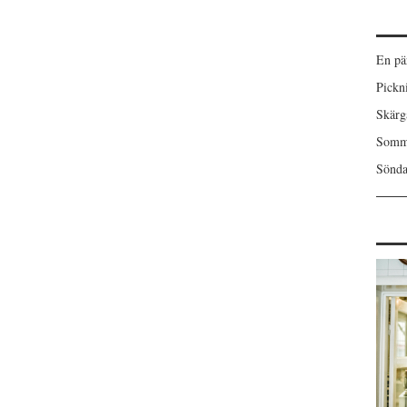
En pä
Pickn
Skärgå
Somma
Sönda