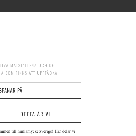
ATIVA MATSTÄLLENA OCH DE
RA SOM FINNS ATT UPPTÄCKA.
 SPANAR PÅ
DETTA ÄR VI
mmen till himlamycketsverige! Här delar vi