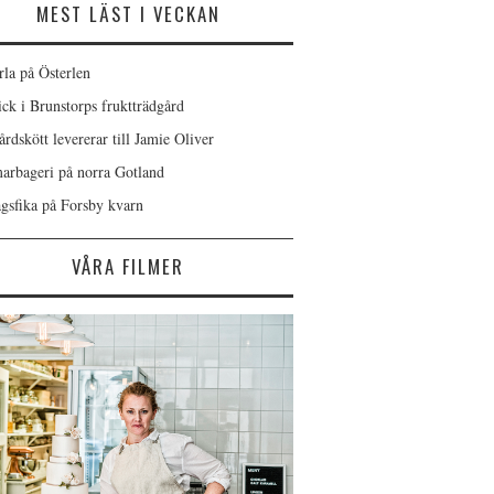
MEST LÄST I VECKAN
rla på Österlen
ick i Brunstorps fruktträdgård
rdskött levererar till Jamie Oliver
rbageri på norra Gotland
gsfika på Forsby kvarn
VÅRA FILMER