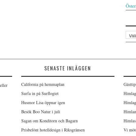
Öster
Arkiv
SENASTE INLÄGGEN
California på hemmaplan
Gästtip
eller
Surfa in på Surflogiet
Himlag
Husmor Lisa öppnar igen
Himlag
Besök Boo Natur i juli
Himlam
Sagan om Konditorn och Bagarn
Himlas
Prisbelönt hotelldesign i Riksgränsen
Vi möt