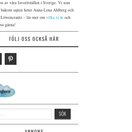
s av våra favoritställen i Sverige. Vi som
r bakom sajten heter Anna-Lena Ahlberg och
 Löwencrantz – läs mer om
vilka vi är
och
oss gärna!
FÖLJ OSS OCKSÅ HÄR
 for:
ANNONS