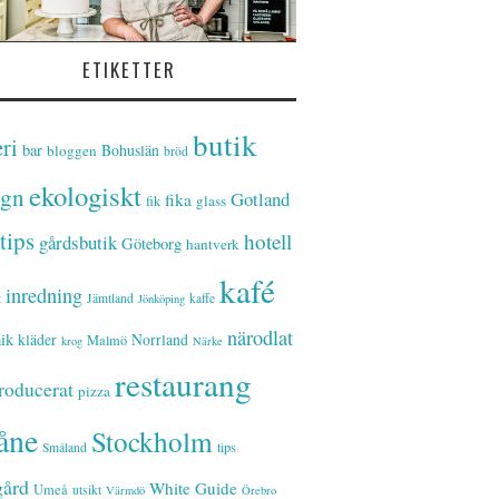
ETIKETTER
butik
ri
bar
Bohuslän
bloggen
bröd
ekologiskt
ign
Gotland
fika
glass
fik
tips
hotell
gårdsbutik
Göteborg
hantverk
kafé
inredning
t
Jämtland
kaffe
Jönköping
närodlat
ik
kläder
Norrland
Malmö
krog
Närke
restaurang
roducerat
pizza
åne
Stockholm
tips
Småland
gård
White Guide
Umeå
utsikt
Värmdö
Örebro