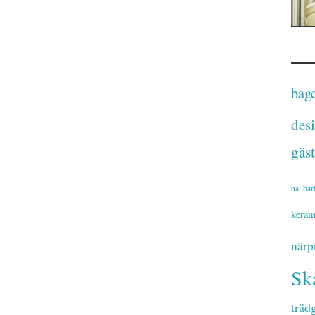
bage
des
gäst
hållbar
keram
närp
Sk
träd