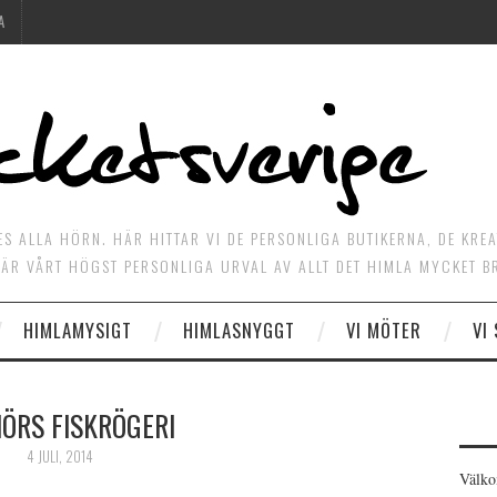
A
ES ALLA HÖRN. HÄR HITTAR VI DE PERSONLIGA BUTIKERNA, DE KRE
ÄR VÅRT HÖGST PERSONLIGA URVAL AV ALLT DET HIMLA MYCKET B
HIMLAMYSIGT
HIMLASNYGGT
VI MÖTER
VI
ÖRS FISKRÖGERI
4 JULI, 2014
Välko