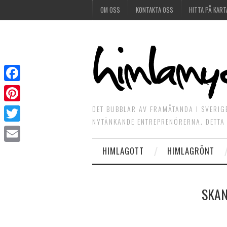
OM OSS
KONTAKTA OSS
HITTA PÅ KART
Facebook
DET BUBBLAR AV FRAMÅTANDA I SVERIG
Pinterest
NYTÄNKANDE ENTREPRENÖRERNA. DETTA 
Twitter
HIMLAGOTT
HIMLAGRÖNT
Email
SKAN