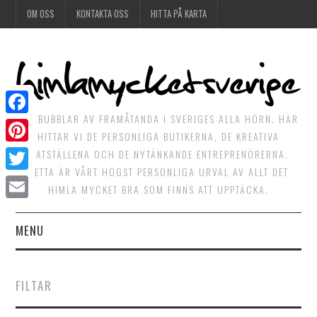
OM OSS
KONTAKTA OSS
HITTA PÅ KARTA
DET BUBBLAR AV FRAMÅTANDA I SVERIGES ALLA HÖRN. HÄR
Facebook
HITTAR VI DE PERSONLIGA BUTIKERNA, DE KREATIVA
Pinterest
MATSTÄLLENA OCH DE NYTÄNKANDE ENTREPRENÖRERNA.
DETTA ÄR VÅRT HÖGST PERSONLIGA URVAL AV ALLT DET
Twitter
HIMLA MYCKET BRA SOM FINNS ATT UPPTÄCKA.
Email
MENU
HIMLAGOTT
FILTAR
HIMLAGRÖNT