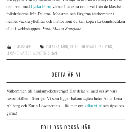
dem som med
Lycka Form
värnar lite extra om arvet från de klassiska
folkdräkterna från Dalarna. Mönstren och färgerna återkommer i
hennes vackra yllefiltar och mattor som du kan köpa i Leksandsbutiken
eller i webbshoppen.
Foto: Mauro Rongione
HIMLASNYGGT
DALARNA
,
FÄRG
,
FILTAR
,
FOLKDRÄKT
,
HANTVERK
,
LEKSAND
,
MATTOR
,
MÖNSTER
,
SILJAN
DETTA ÄR VI
Välkommen till himlamycketsverige! Här delar vi med oss av våra
favoritställen i Sverige. Vi som ligger bakom sajten heter Anna-Lena
Ahlberg och Karin Löwencrantz – läs mer om
vilka vi är
och tipsa oss
gärna!
FÖLJ OSS OCKSÅ HÄR