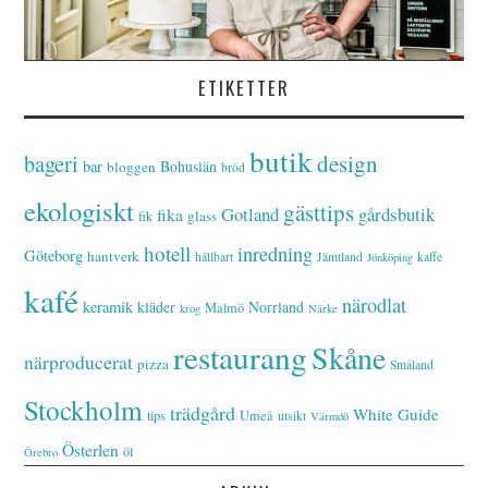
ETIKETTER
butik
bageri
design
bar
Bohuslän
bloggen
bröd
ekologiskt
gästtips
Gotland
gårdsbutik
fika
glass
fik
hotell
inredning
Göteborg
hantverk
hållbart
Jämtland
kaffe
Jönköping
kafé
närodlat
keramik
kläder
Norrland
Malmö
krog
Närke
restaurang
Skåne
närproducerat
pizza
Småland
Stockholm
trädgård
White Guide
tips
Umeå
utsikt
Värmdö
Österlen
öl
Örebro