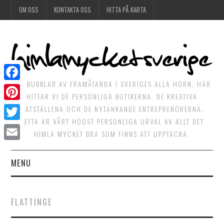
OM OSS
KONTAKTA OSS
HITTA PÅ KARTA
DET BUBBLAR AV FRAMÅTANDA I SVERIGES ALLA HÖRN. HÄR
Facebook
HITTAR VI DE PERSONLIGA BUTIKERNA, DE KREATIVA
Pinterest
MATSTÄLLENA OCH DE NYTÄNKANDE ENTREPRENÖRERNA.
DETTA ÄR VÅRT HÖGST PERSONLIGA URVAL AV ALLT DET
Twitter
HIMLA MYCKET BRA SOM FINNS ATT UPPTÄCKA.
Email
MENU
HIMLAGOTT
FLATTINGE
HIMLAGRÖNT