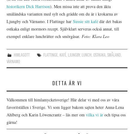
historikern Dick Harrison
). Men missa inte att prova den äkta
småländska varianten med sylt och grädde om du är i krokarna av
Ljungby och Värnamo. I Flattinge har
Sussie sitt kafé
där det bakas
ostkaka enligt mormors recept. Självklart serveras också annat, till
exempel enklare lunchrätter och smörgåsar.
Foto: Klara Leo
HIMLAGOTT
FLATTINGE
,
KAFÉ
,
LJUNGBY
,
LUNCH
,
OSTKAKA
,
SMÅLAND
,
VÄRNAMO
DETTA ÄR VI
Välkommen till himlamycketsverige! Här delar vi med oss av våra
favoritställen i Sverige. Vi som ligger bakom sajten heter Anna-Lena
Ahlberg och Karin Löwencrantz – läs mer om
vilka vi är
och tipsa oss
gärna!