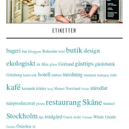
ETIKETTER
butik
bageri
design
bar
Bohuslän
bloggen
bröd
ekologiskt
gästtips
Gotland
gårdsbutik
fika
glass
fik
hotell
inredning
Göteborg
hantverk
hållbart
Jämtland
kaffe
Jönköping
kafé
närodlat
keramik
kläder
Norrland
Malmö
krog
Närke
restaurang
Skåne
närproducerat
pizza
Småland
Stockholm
trädgård
White Guide
tips
Umeå
utsikt
Värmdö
Österlen
öl
Örebro