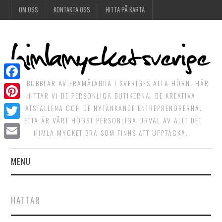
OM OSS
KONTAKTA OSS
HITTA PÅ KARTA
DET BUBBLAR AV FRAMÅTANDA I SVERIGES ALLA HÖRN. HÄR
Facebook
HITTAR VI DE PERSONLIGA BUTIKERNA, DE KREATIVA
Pinterest
MATSTÄLLENA OCH DE NYTÄNKANDE ENTREPRENÖRERNA.
DETTA ÄR VÅRT HÖGST PERSONLIGA URVAL AV ALLT DET
Twitter
HIMLA MYCKET BRA SOM FINNS ATT UPPTÄCKA.
Email
MENU
HIMLAGOTT
HATTAR
HIMLAGRÖNT