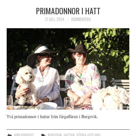
PRIMADONNOR I HATT
HIMLAMYSIGT
17 JULI, 2014
KOMMENTERA
HIMLASNYGGT
VI MÖTER
VI SPANAR PÅ
Två primadonnor i hattar från färgaffären i Burgsvik.
HIMLASNYGGT
BURGSVIK
,
HATTAR
,
SÖDRA GOTLAND