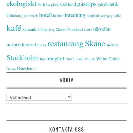
ekologiskt
gästtips
Gotland
gårdsbutik
fika
glass
fik
hotell
inredning
Göteborg
hantverk
hållbart
Jämtland
kaffe
Jönköping
kafé
närodlat
keramik
kläder
Norrland
Malmö
krog
Närke
restaurang
Skåne
närproducerat
pizza
Småland
Stockholm
trädgård
White Guide
tips
Umeå
utsikt
Värmdö
Österlen
öl
Örebro
ARKIV
Arkiv
KONTAKTA OSS