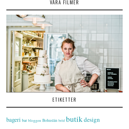
VÅRA FILMER
ETIKETTER
butik
bageri
design
bar
Bohuslän
bloggen
bröd