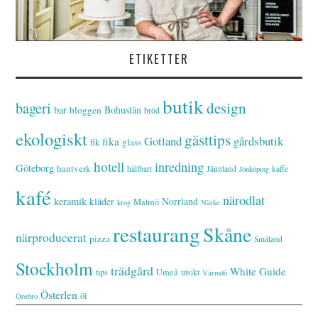
ETIKETTER
butik
bageri
design
bar
Bohuslän
bloggen
bröd
ekologiskt
gästtips
Gotland
gårdsbutik
fika
glass
fik
hotell
inredning
Göteborg
hantverk
hållbart
Jämtland
kaffe
Jönköping
kafé
närodlat
keramik
kläder
Norrland
Malmö
krog
Närke
restaurang
Skåne
närproducerat
pizza
Småland
Stockholm
trädgård
White Guide
tips
Umeå
utsikt
Värmdö
Österlen
öl
Örebro