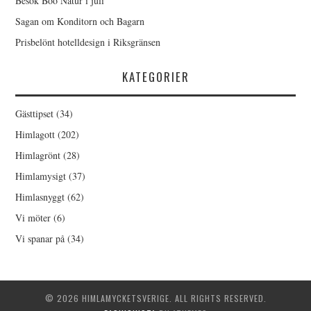
Besök Boo Natur i juli
Sagan om Konditorn och Bagarn
Prisbelönt hotelldesign i Riksgränsen
KATEGORIER
Gästtipset
(34)
Himlagott
(202)
Himlagrönt
(28)
Himlamysigt
(37)
Himlasnyggt
(62)
Vi möter
(6)
Vi spanar på
(34)
© 2026 HIMLAMYCKETSVERIGE. ALL RIGHTS RESERVED.