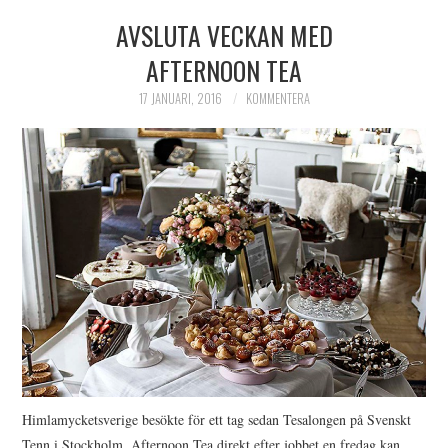
AVSLUTA VECKAN MED
HIMLAMYSIGT
AFTERNOON TEA
HIMLASNYGGT
17 JANUARI, 2016
KOMMENTERA
VI MÖTER
VI SPANAR PÅ
Himlamycketsverige besökte för ett tag sedan Tesalongen på Svenskt
Tenn i Stockholm. Afternoon Tea direkt efter jobbet en fredag kan