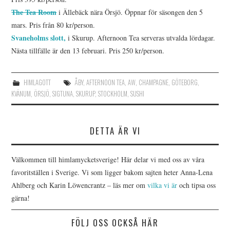
The Tea Room
i Ällebäck nära Örsjö. Öppnar för säsongen den 5
mars. Pris från 80 kr/person.
Svaneholms slott,
i Skurup. Afternoon Tea serveras utvalda lördagar.
Nästa tillfälle är den 13 februari. Pris 250 kr/person.
HIMLAGOTT
ÅBY
,
AFTERNOON TEA
,
AW
,
CHAMPAGNE
,
GÖTEBORG
,
KVÄNUM
,
ÖRSJÖ
,
SIGTUNA
,
SKURUP
,
STOCKHOLM
,
SUSHI
DETTA ÄR VI
Välkommen till himlamycketsverige! Här delar vi med oss av våra
favoritställen i Sverige. Vi som ligger bakom sajten heter Anna-Lena
Ahlberg och Karin Löwencrantz – läs mer om
vilka vi är
och tipsa oss
gärna!
FÖLJ OSS OCKSÅ HÄR