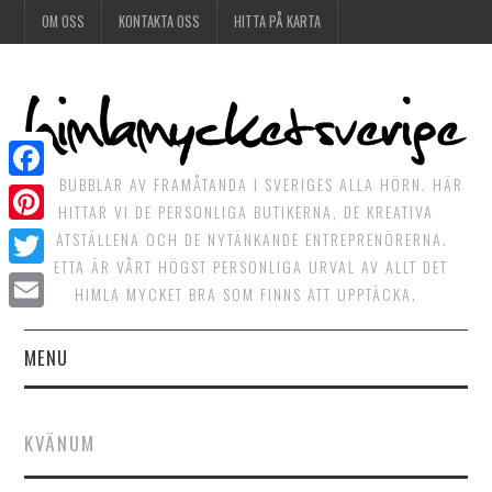
OM OSS
KONTAKTA OSS
HITTA PÅ KARTA
DET BUBBLAR AV FRAMÅTANDA I SVERIGES ALLA HÖRN. HÄR
Facebook
HITTAR VI DE PERSONLIGA BUTIKERNA, DE KREATIVA
Pinterest
MATSTÄLLENA OCH DE NYTÄNKANDE ENTREPRENÖRERNA.
DETTA ÄR VÅRT HÖGST PERSONLIGA URVAL AV ALLT DET
Twitter
HIMLA MYCKET BRA SOM FINNS ATT UPPTÄCKA.
Email
MENU
HIMLAGOTT
KVÄNUM
HIMLAGRÖNT