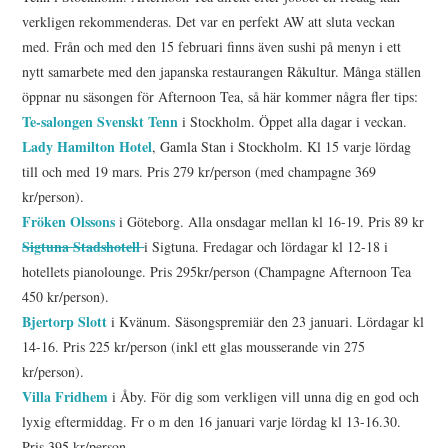
verkligen rekommenderas. Det var en perfekt AW att sluta veckan
med. Från och med den 15 februari finns även sushi på menyn i ett
nytt samarbete med den japanska restaurangen Råkultur. Många ställen
öppnar nu säsongen för Afternoon Tea, så här kommer några fler tips:
Te-salongen Svenskt Tenn
i Stockholm. Öppet alla dagar i veckan.
Lady Hamilton Hotel
, Gamla Stan i Stockholm. Kl 15 varje lördag
till och med 19 mars. Pris 279 kr/person (med champagne 369
kr/person).
Fröken Olssons
i Göteborg. Alla onsdagar mellan kl 16-19. Pris 89 kr
Sigtuna Stadshotell
i Sigtuna. Fredagar och lördagar kl 12-18 i
hotellets pianolounge. Pris 295kr/person (Champagne Afternoon Tea
450 kr/person).
Bjertorp Slott
i Kvänum. Säsongspremiär den 23 januari. Lördagar kl
14-16. Pris 225 kr/person (inkl ett glas mousserande vin 275
kr/person).
Villa Fridhem
i Åby. För dig som verkligen vill unna dig en god och
lyxig eftermiddag. Fr o m den 16 januari varje lördag kl 13-16.30.
Pris 395 kr/person.