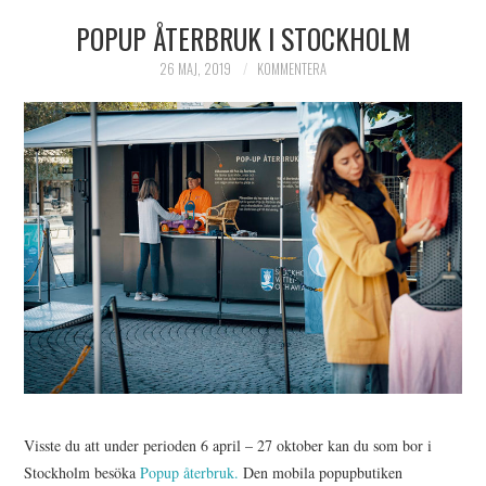
POPUP ÅTERBRUK I STOCKHOLM
HIMLAMYSIGT
26 MAJ, 2019
KOMMENTERA
HIMLASNYGGT
VI MÖTER
VI SPANAR PÅ
Visste du att under perioden 6 april – 27 oktober kan du som bor i
Stockholm besöka
Popup återbruk.
Den mobila popupbutiken