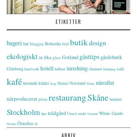
ETIKETTER
butik
bageri
design
bar
Bohuslän
bloggen
bröd
ekologiskt
gästtips
Gotland
gårdsbutik
fika
glass
fik
hotell
inredning
Göteborg
hantverk
hållbart
Jämtland
kaffe
Jönköping
kafé
närodlat
keramik
kläder
Norrland
Malmö
krog
Närke
restaurang
Skåne
närproducerat
pizza
Småland
Stockholm
trädgård
White Guide
tips
Umeå
utsikt
Värmdö
Österlen
öl
Örebro
ARKIV