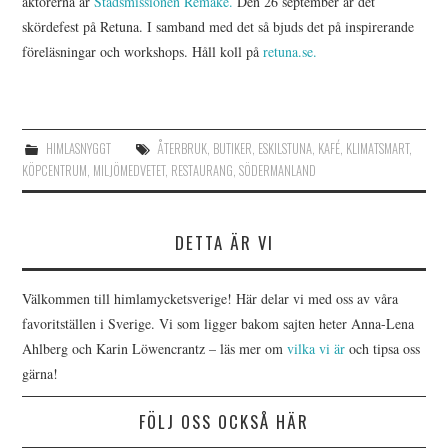
aktörerna är
Stadsmissionen Remake.
Den 26 september är det
skördefest på Retuna. I samband med det så bjuds det på inspirerande
föreläsningar och workshops. Håll koll på
retuna.se.
HIMLASNYGGT
ÅTERBRUK
,
BUTIKER
,
ESKILSTUNA
,
KAFÉ
,
KLIMATSMART
,
KÖPCENTRUM
,
MILJÖMEDVETET
,
RESTAURANG
,
SÖDERMANLAND
DETTA ÄR VI
Välkommen till himlamycketsverige! Här delar vi med oss av våra
favoritställen i Sverige. Vi som ligger bakom sajten heter Anna-Lena
Ahlberg och Karin Löwencrantz – läs mer om
vilka vi är
och tipsa oss
gärna!
FÖLJ OSS OCKSÅ HÄR