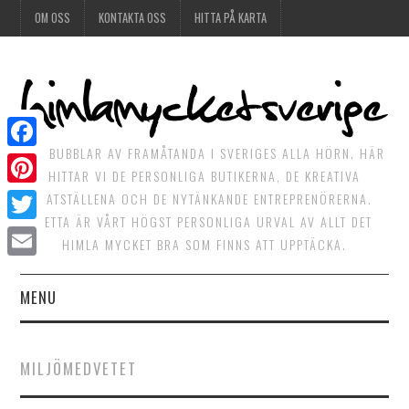
OM OSS
KONTAKTA OSS
HITTA PÅ KARTA
DET BUBBLAR AV FRAMÅTANDA I SVERIGES ALLA HÖRN. HÄR
Facebook
HITTAR VI DE PERSONLIGA BUTIKERNA, DE KREATIVA
Pinterest
MATSTÄLLENA OCH DE NYTÄNKANDE ENTREPRENÖRERNA.
DETTA ÄR VÅRT HÖGST PERSONLIGA URVAL AV ALLT DET
Twitter
HIMLA MYCKET BRA SOM FINNS ATT UPPTÄCKA.
Email
MENU
HIMLAGOTT
MILJÖMEDVETET
HIMLAGRÖNT