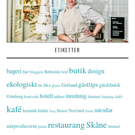
ETIKETTER
butik
bageri
design
bar
Bohuslän
bloggen
bröd
ekologiskt
gästtips
Gotland
gårdsbutik
fika
glass
fik
hotell
inredning
Göteborg
hantverk
hållbart
Jämtland
kaffe
Jönköping
kafé
närodlat
keramik
kläder
Norrland
Malmö
krog
Närke
restaurang
Skåne
närproducerat
pizza
Småland