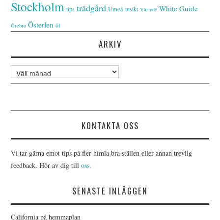
Stockholm
trädgård
White Guide
tips
Umeå
utsikt
Värmdö
Österlen
öl
Örebro
ARKIV
Arkiv
KONTAKTA OSS
Vi tar gärna emot tips på fler himla bra ställen eller annan trevlig
feedback. Hör av dig till
oss
.
SENASTE INLÄGGEN
California på hemmaplan