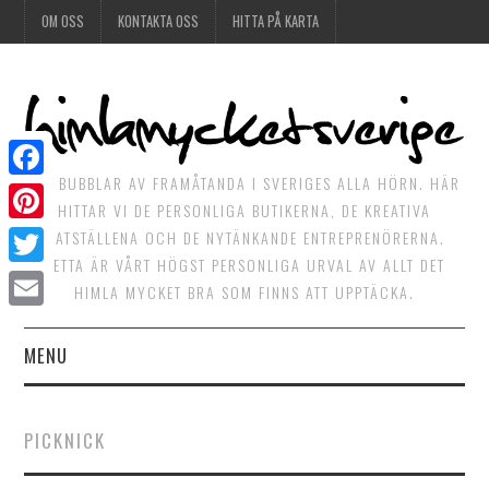
OM OSS
KONTAKTA OSS
HITTA PÅ KARTA
DET BUBBLAR AV FRAMÅTANDA I SVERIGES ALLA HÖRN. HÄR
Facebook
HITTAR VI DE PERSONLIGA BUTIKERNA, DE KREATIVA
Pinterest
MATSTÄLLENA OCH DE NYTÄNKANDE ENTREPRENÖRERNA.
DETTA ÄR VÅRT HÖGST PERSONLIGA URVAL AV ALLT DET
Twitter
HIMLA MYCKET BRA SOM FINNS ATT UPPTÄCKA.
Email
MENU
HIMLAGOTT
PICKNICK
HIMLAGRÖNT