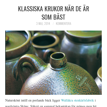
KLASSISKA KRUKOR NÄR DE ÄR
HIMLAMYSIGT
SOM BÄST
HIMLASNYGGT
3 MAJ, 2014
KOMMENTERA
VI MÖTER
VI SPANAR PÅ
Naturskönt intill en porlande bäck ligger
Wallåkra stenkärlsfabrik
i
nordvästra Skåne. Säkert en gammal bekantskap för många men hit