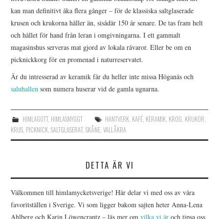
kan man definitivt åka flera gånger – för de klassiska saltglaserade
krusen och krukorna håller än, sisådär 150 år senare. De tas fram helt
och hållet för hand från leran i omgivningarna. I ett gammalt
magasinshus serveras mat gjord av lokala råvaror. Eller be om en
picknickkorg för en promenad i naturreservatet.
Är du intresserad av keramik får du heller inte missa Höganäs och
saluhallen
som numera huserar vid de gamla ugnarna.
HIMLAGOTT
,
HIMLASNYGGT
HANTVERK
,
KAFÉ
,
KERAMIK
,
KROG
,
KRUKOR
,
KRUS
,
PICKNICK
,
SALTGLASERAT
,
SKÅNE
,
VALLÅKRA
DETTA ÄR VI
Välkommen till himlamycketsverige! Här delar vi med oss av våra
favoritställen i Sverige. Vi som ligger bakom sajten heter Anna-Lena
Ahlberg och Karin Löwencrantz – läs mer om
vilka vi är
och tipsa oss