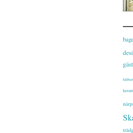
bage
des
gäst
hållbar
keram
närp
Sk
träd