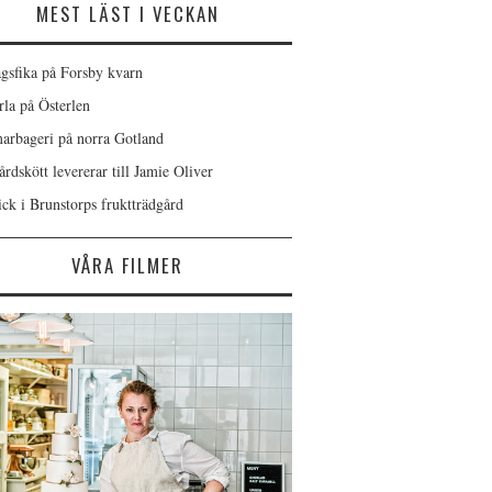
MEST LÄST I VECKAN
gsfika på Forsby kvarn
rla på Österlen
rbageri på norra Gotland
rdskött levererar till Jamie Oliver
ick i Brunstorps fruktträdgård
VÅRA FILMER