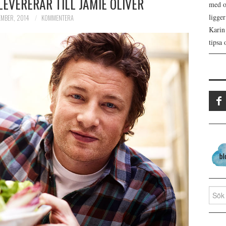
EVERERAR TILL JAMIE OLIVER
med os
ligge
EMBER, 2014
KOMMENTERA
Karin
tipsa 
Search