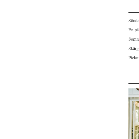
Sönda
En pä
Somma
Skärgå
Pickn