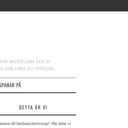
ATIVA MATSTÄLLENA OCH DE
RA SOM FINNS ATT UPPTÄCKA.
 SPANAR PÅ
DETTA ÄR VI
mmen till himlamycketsverige! Här delar vi