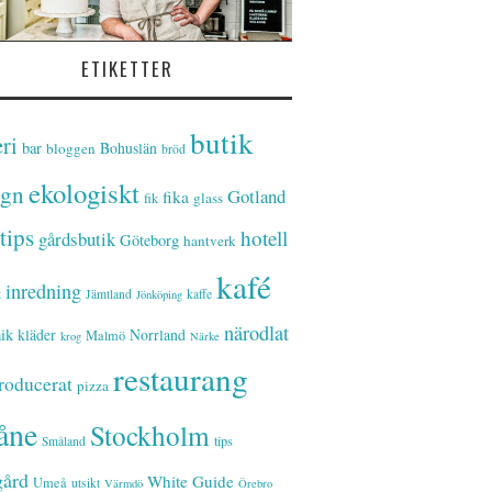
ETIKETTER
butik
ri
bar
Bohuslän
bloggen
bröd
ekologiskt
ign
Gotland
fika
glass
fik
tips
hotell
gårdsbutik
Göteborg
hantverk
kafé
inredning
t
Jämtland
kaffe
Jönköping
närodlat
ik
kläder
Norrland
Malmö
krog
Närke
restaurang
roducerat
pizza
åne
Stockholm
tips
Småland
gård
White Guide
Umeå
utsikt
Värmdö
Örebro