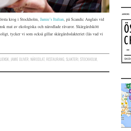
första krog i Stockholm,
Jamie’s Italian
, på Scandic Anglais vid
iensk mat av ekologiska och närodlade råvaror. Skärgårdskött
ligt, tycker vi som också gillar skärgårdsslakteriet (läs vad vi
ALIENSK
,
JAMIE OLIVER
,
NÄRODLAT
,
RESTAURANG
,
SLAKTERI
,
STOCKHOLM
,