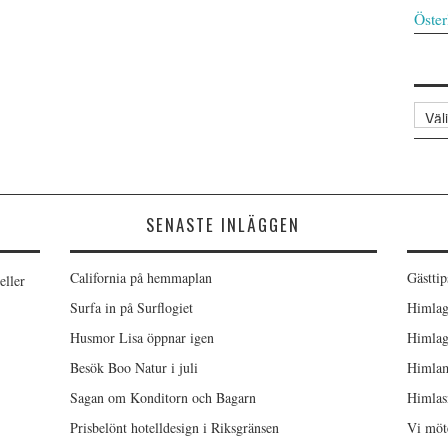
Öster
Arkiv
SENASTE INLÄGGEN
California på hemmaplan
Gästtip
eller
Surfa in på Surflogiet
Himlag
Husmor Lisa öppnar igen
Himlag
Besök Boo Natur i juli
Himlam
Sagan om Konditorn och Bagarn
Himlas
Prisbelönt hotelldesign i Riksgränsen
Vi möt