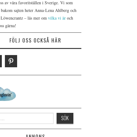
s av våra favoritställen i Sverige. Vi som
r bakom sajten heter Anna-Lena Ahlberg och
 Löwencrantz – läs mer om
vilka vi är
och
oss gärna!
FÖLJ OSS OCKSÅ HÄR
 for:
ANNONS