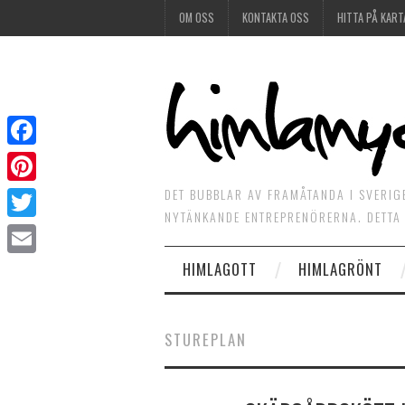
OM OSS
KONTAKTA OSS
HITTA PÅ KART
Facebook
DET BUBBLAR AV FRAMÅTANDA I SVERIG
Pinterest
NYTÄNKANDE ENTREPRENÖRERNA. DETTA 
Twitter
HIMLAGOTT
HIMLAGRÖNT
Email
STUREPLAN