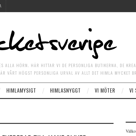
A
ES ALLA HÖRN. HÄR HITTAR VI DE PERSONLIGA BUTIKERNA, DE KRE
ÄR VÅRT HÖGST PERSONLIGA URVAL AV ALLT DET HIMLA MYCKET B
HIMLAMYSIGT
HIMLASNYGGT
VI MÖTER
VI
Välko