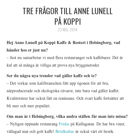
TRE FRÅGOR TILL ANNE LUNELL
HIMLAMYSIGT
PÅ KOPPI
HIMLASNYGGT
23 MAJ, 2014
VI MÖTER
Hej Anne Lunell på Koppi Kaffe & Rosteri i Helsingborg, vad
händer hos er just nu?
VI SPANAR PÅ
– Just nu samarbetar vi med flera restauranger och kaffebarer. Det är
kul att så många är villiga att prova nya bryggmetoder.
Ser du några nya trender vad gäller kaffe och te?
– Det verkar som kafébranschen fått upp ögonen för att bra,
närproducerade och ekologiska råvaror, inte bara vad gäller kaffet.
Kvalitetsteer har också fått en renässans. Och svart kaffe fortsätter att
bli mer och mer populärt.
Om man är i Helsingborg, vilka andra ställen får man inte missa?
– Nyligen öppnade restaurang
Fridas
på Kullagatan. De har bra viner,
vällagad mat och gott kaffe!
Brödkultur
är också värt ett besök.