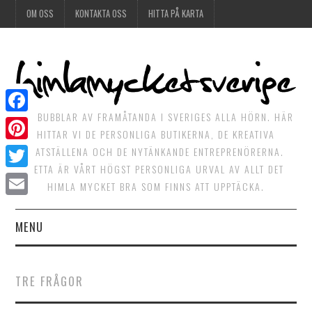
OM OSS
KONTAKTA OSS
HITTA PÅ KARTA
DET BUBBLAR AV FRAMÅTANDA I SVERIGES ALLA HÖRN. HÄR
Facebook
HITTAR VI DE PERSONLIGA BUTIKERNA, DE KREATIVA
Pinterest
MATSTÄLLENA OCH DE NYTÄNKANDE ENTREPRENÖRERNA.
DETTA ÄR VÅRT HÖGST PERSONLIGA URVAL AV ALLT DET
Twitter
HIMLA MYCKET BRA SOM FINNS ATT UPPTÄCKA.
Email
MENU
HIMLAGOTT
TRE FRÅGOR
HIMLAGRÖNT