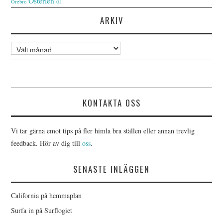
Österlen
öl
Örebro
ARKIV
Arkiv
KONTAKTA OSS
Vi tar gärna emot tips på fler himla bra ställen eller annan trevlig
feedback. Hör av dig till
oss
.
SENASTE INLÄGGEN
California på hemmaplan
Surfa in på Surflogiet