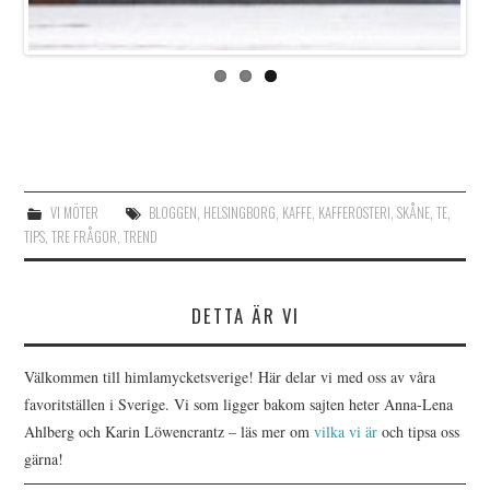
VI MÖTER
BLOGGEN
,
HELSINGBORG
,
KAFFE
,
KAFFEROSTERI
,
SKÅNE
,
TE
,
TIPS
,
TRE FRÅGOR
,
TREND
DETTA ÄR VI
Välkommen till himlamycketsverige! Här delar vi med oss av våra
favoritställen i Sverige. Vi som ligger bakom sajten heter Anna-Lena
Ahlberg och Karin Löwencrantz – läs mer om
vilka vi är
och tipsa oss
gärna!