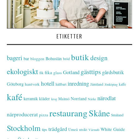
ETIKETTER
butik
bageri
design
bar
Bohuslän
bloggen
bröd
ekologiskt
gästtips
Gotland
gårdsbutik
fika
glass
fik
hotell
inredning
Göteborg
hantverk
hållbart
Jämtland
kaffe
Jönköping
kafé
närodlat
keramik
kläder
Norrland
Malmö
krog
Närke
restaurang
Skåne
närproducerat
pizza
Småland
Stockholm
trädgård
White Guide
tips
Umeå
utsikt
Värmdö