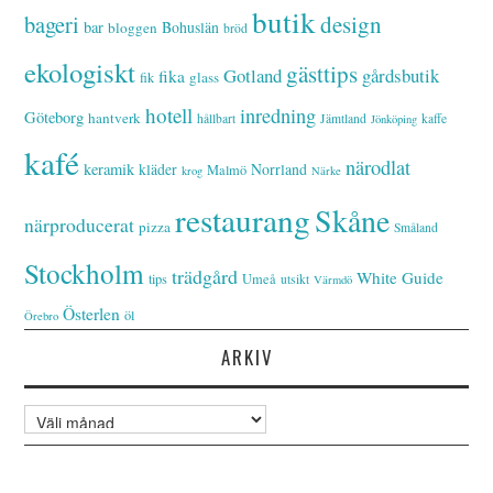
butik
bageri
design
bar
Bohuslän
bloggen
bröd
ekologiskt
gästtips
Gotland
gårdsbutik
fika
glass
fik
hotell
inredning
Göteborg
hantverk
hållbart
Jämtland
kaffe
Jönköping
kafé
närodlat
keramik
kläder
Norrland
Malmö
krog
Närke
restaurang
Skåne
närproducerat
pizza
Småland
Stockholm
trädgård
White Guide
tips
Umeå
utsikt
Värmdö
Österlen
öl
Örebro
ARKIV
Arkiv