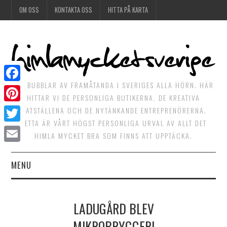
OM OSS
KONTAKTA OSS
HITTA PÅ KARTA
DET BUBBLAR AV FRAMÅTANDA I SVERIGES ALLA HÖRN. HÄR
Facebook
HITTAR VI DE PERSONLIGA BUTIKERNA, DE KREATIVA
Pinterest
MATSTÄLLENA OCH DE NYTÄNKANDE ENTREPRENÖRERNA.
DETTA ÄR VÅRT HÖGST PERSONLIGA URVAL AV ALLT DET
Twitter
HIMLA MYCKET BRA SOM FINNS ATT UPPTÄCKA.
Email
MENU
HIMLAGOTT
LADUGÅRD BLEV
HIMLAGRÖNT
MIKROBRYGGERI