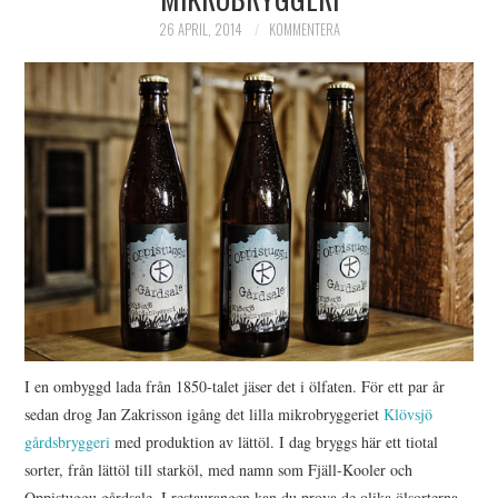
HIMLAMYSIGT
26 APRIL, 2014
KOMMENTERA
HIMLASNYGGT
VI MÖTER
VI SPANAR PÅ
I en ombyggd lada från 1850-talet jäser det i ölfaten. För ett par år
sedan drog Jan Zakrisson igång det lilla mikrobryggeriet
Klövsjö
gårdsbryggeri
med produktion av lättöl. I dag bryggs här ett tiotal
sorter, från lättöl till starköl, med namn som Fjäll-Kooler och
Oppistuggu gårdsale. I restaurangen kan du prova de olika ölsorterna