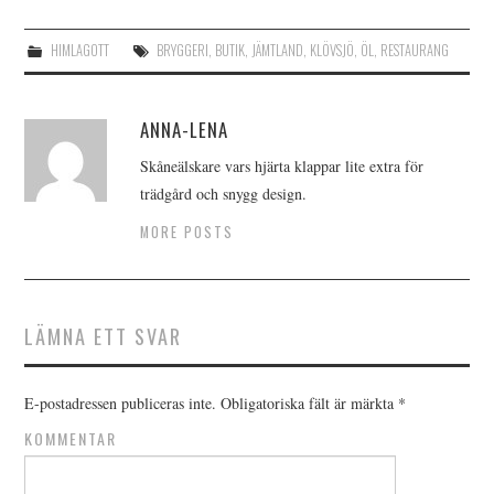
HIMLAGOTT
BRYGGERI
,
BUTIK
,
JÄMTLAND
,
KLÖVSJÖ
,
ÖL
,
RESTAURANG
ANNA-LENA
Skåneälskare vars hjärta klappar lite extra för
trädgård och snygg design.
MORE POSTS
LÄMNA ETT SVAR
E-postadressen publiceras inte.
Obligatoriska fält är märkta
*
KOMMENTAR