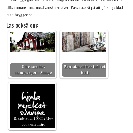
tillsammans med mexikanska smaker. Passa också på att gå en guidad
tur i bryggeriet.
Läs också om:
Uthus som blev
Baptistkapell blev kafé och
stenugnsbageri i Slöinge
butik
Brandstation i Mölle blev
butik och bistro