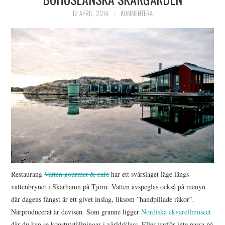
HIMLAMYSIGT
12 APRIL, 2014
KOMMENTERA
HIMLASNYGGT
VI MÖTER
VI SPANAR PÅ
Restaurang
Vatten gourmet & café
har ett svårslaget läge längs
vattenbrynet i Skärhamn på Tjörn. Vatten avspeglas också på menyn
där dagens fångst är ett givet inslag, liksom ”handpillade räkor”.
Närproducerat är devisen. Som granne ligger
Nordiska akvarellmuseet
där du kan se konstutställningar i världsklass. Eller varför inte passa på