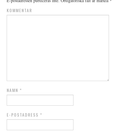
E-postadressen publiceras inte.
Obligatoriska fält är märkta
*
KOMMENTAR
NAMN
*
E-POSTADRESS
*