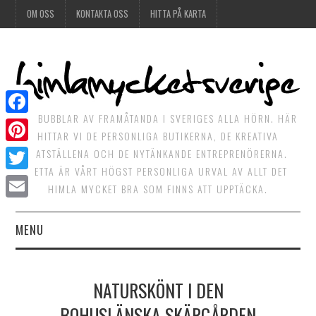
OM OSS
KONTAKTA OSS
HITTA PÅ KARTA
DET BUBBLAR AV FRAMÅTANDA I SVERIGES ALLA HÖRN. HÄR
Facebook
HITTAR VI DE PERSONLIGA BUTIKERNA, DE KREATIVA
Pinterest
MATSTÄLLENA OCH DE NYTÄNKANDE ENTREPRENÖRERNA.
DETTA ÄR VÅRT HÖGST PERSONLIGA URVAL AV ALLT DET
Twitter
HIMLA MYCKET BRA SOM FINNS ATT UPPTÄCKA.
Email
MENU
HIMLAGOTT
NATURSKÖNT I DEN
HIMLAGRÖNT
BOHUSLÄNSKA SKÄRGÅRDEN