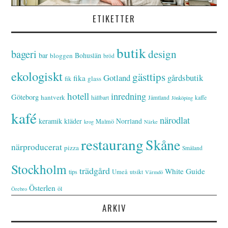
ETIKETTER
butik
bageri
design
bar
Bohuslän
bloggen
bröd
ekologiskt
gästtips
Gotland
gårdsbutik
fika
glass
fik
hotell
inredning
Göteborg
hantverk
hållbart
Jämtland
kaffe
Jönköping
kafé
närodlat
keramik
kläder
Norrland
Malmö
krog
Närke
restaurang
Skåne
närproducerat
pizza
Småland
Stockholm
trädgård
White Guide
tips
Umeå
utsikt
Värmdö
Österlen
öl
Örebro
ARKIV