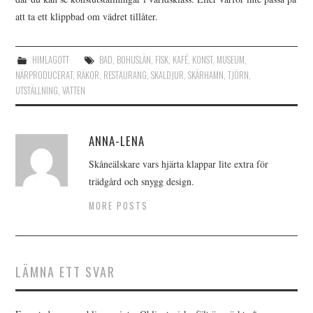
att ta ett klippbad om vädret tillåter.
HIMLAGOTT
BAD
,
BOHUSLÄN
,
FISK
,
KAFÉ
,
KONST
,
MUSEUM
,
NÄRPRODUCERAT
,
RÄKOR
,
RESTAURANG
,
SKALDJUR
,
SKÄRHAMN
,
TJÖRN
,
UTSTÄLLNING
,
VATTEN
ANNA-LENA
Skåneälskare vars hjärta klappar lite extra för
trädgård och snygg design.
MORE POSTS
LÄMNA ETT SVAR