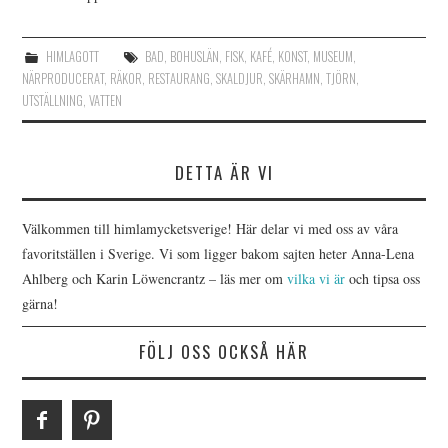
HIMLAGOTT
BAD
,
BOHUSLÄN
,
FISK
,
KAFÉ
,
KONST
,
MUSEUM
,
NÄRPRODUCERAT
,
RÄKOR
,
RESTAURANG
,
SKALDJUR
,
SKÄRHAMN
,
TJÖRN
,
UTSTÄLLNING
,
VATTEN
DETTA ÄR VI
Välkommen till himlamycketsverige! Här delar vi med oss av våra
favoritställen i Sverige. Vi som ligger bakom sajten heter Anna-Lena
Ahlberg och Karin Löwencrantz – läs mer om
vilka vi är
och tipsa oss
gärna!
FÖLJ OSS OCKSÅ HÄR