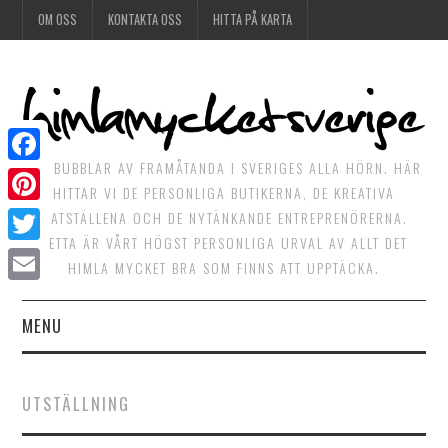
OM OSS
KONTAKTA OSS
HITTA PÅ KARTA
DET BUBBLAR AV FRAMÅTANDA I SVERIGES ALLA HÖRN. HÄR
Facebook
HITTAR VI DE PERSONLIGA BUTIKERNA, DE KREATIVA
Pinterest
MATSTÄLLENA OCH DE NYTÄNKANDE ENTREPRENÖRERNA.
DETTA ÄR VÅRT HÖGST PERSONLIGA URVAL AV ALLT DET
Twitter
HIMLA MYCKET BRA SOM FINNS ATT UPPTÄCKA.
Email
MENU
HIMLAGOTT
UTSTÄLLNING
HIMLAGRÖNT