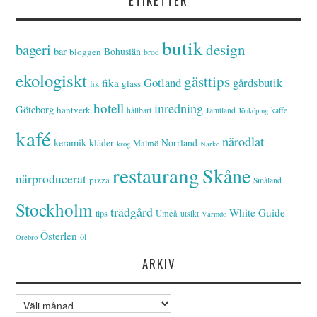
ETIKETTER
butik
bageri
design
bar
Bohuslän
bloggen
bröd
ekologiskt
gästtips
Gotland
gårdsbutik
fika
glass
fik
hotell
inredning
Göteborg
hantverk
hållbart
Jämtland
kaffe
Jönköping
kafé
närodlat
keramik
kläder
Norrland
Malmö
krog
Närke
restaurang
Skåne
närproducerat
pizza
Småland
Stockholm
trädgård
White Guide
tips
Umeå
utsikt
Värmdö
Österlen
öl
Örebro
ARKIV
Arkiv