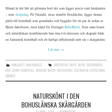
Ibland är det lätt att glömma bort det som ligger precis runt husknuten
– som
Artipelag
. På Värmdö, strax utanför Stockholm, ligger denna
pärla till konsthall som grundades och byggdes för ett par år sedan av
Björn Jakobsson, mest känd för företaget
BabyBjörn
. Som sann konst-
och naturälskare kombinerade han sina två intressen och skapade både
en fantastisk konsthall och ett härligt utflyktsmål mitt ute i skärgården.
Läs mer
→
HIMLAGOTT
,
HIMLASNYGGT
ARKITEKTUR
,
BUFFÉ
,
BUTIK
,
GUSTAVSBERG
,
KAFÉ
,
KONST
,
KONSTHALL
,
MUSEUM
,
NATUR
,
RESTAURANG
,
STOCKHOLM
,
UTSTÄLLNING
,
VÄRMDÖ
NATURSKÖNT I DEN
BOHUSLÄNSKA SKÄRGÅRDEN
12 APRIL, 2014
KOMMENTERA