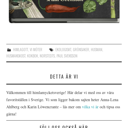
HIMLAGOTT
,
VI MÖTER
EKOLOGISKT
,
GRÖNSAKER
,
HUSMAN
,
HUSMANSKOST
,
KOKBOK
,
NORSTEDTS
,
PAUL SVENSSON
DETTA ÄR VI
Välkommen till himlamycketsverige! Här delar vi med oss av våra
favoritställen i Sverige. Vi som ligger bakom sajten heter Anna-Lena
Ahlberg och Karin Löwencrantz – läs mer om
vilka vi är
och tipsa oss
gärna!
FÖLJ OSS OCKSÅ HÄR