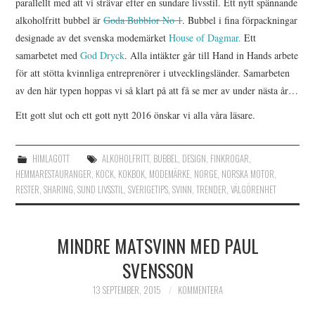
parallellt med att vi strävar efter en sundare livsstil. Ett nytt spännande
alkoholfritt bubbel är
Goda Bubblor No 1
. Bubbel i fina förpackningar
designade av det svenska modemärket
House of Dagmar.
Ett
samarbetet med
God Dryck
. Alla intäkter går till Hand in Hands arbete
för att stötta kvinnliga entreprenörer i utvecklingsländer. Samarbeten
av den här typen hoppas vi så klart på att få se mer av under nästa år…
Ett gott slut och ett gott nytt 2016 önskar vi alla våra läsare.
HIMLAGOTT
ALKOHOLFRITT
,
BUBBEL
,
DESIGN
,
FINKROGAR
,
HEMMARESTAURANGER
,
KOCK
,
KOKBOK
,
MODEMÄRKE
,
NORGE
,
NORSKA MOTOR
,
RESTER
,
SHARING
,
SUND LIVSSTIL
,
SVERIGETIPS
,
SVINN
,
TRENDER
,
VÄLGÖRENHET
MINDRE MATSVINN MED PAUL
SVENSSON
13 SEPTEMBER, 2015
KOMMENTERA