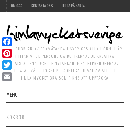
OM OSS
KONTAKTA OSS
HITTA PÅ KARTA
DET BUBBLAR AV FRAMÅTANDA I SVERIGES ALLA HÖRN. HÄR
Facebook
HITTAR VI DE PERSONLIGA BUTIKERNA, DE KREATIVA
Pinterest
MATSTÄLLENA OCH DE NYTÄNKANDE ENTREPRENÖRERNA.
DETTA ÄR VÅRT HÖGST PERSONLIGA URVAL AV ALLT DET
Twitter
HIMLA MYCKET BRA SOM FINNS ATT UPPTÄCKA.
Email
MENU
HIMLAGOTT
KOKBOK
HIMLAGRÖNT