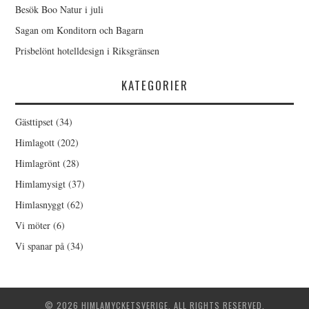
Besök Boo Natur i juli
Sagan om Konditorn och Bagarn
Prisbelönt hotelldesign i Riksgränsen
KATEGORIER
Gästtipset
(34)
Himlagott
(202)
Himlagrönt
(28)
Himlamysigt
(37)
Himlasnyggt
(62)
Vi möter
(6)
Vi spanar på
(34)
© 2026 HIMLAMYCKETSVERIGE. ALL RIGHTS RESERVED.