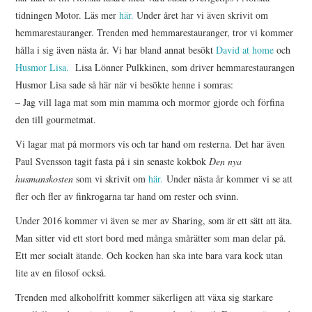
tidningen Motor. Läs mer
här.
Under året har vi även skrivit om
hemmarestauranger. Trenden med hemmarestauranger, tror vi kommer
hålla i sig även nästa år. Vi har bland annat besökt
David at home
och
Husmor Lisa.
Lisa Lönner Pulkkinen, som driver hemmarestaurangen
Husmor Lisa sade så här när vi besökte henne i somras:
– Jag vill laga mat som min mamma och mormor gjorde och förfina
den till gourmetmat.
Vi lagar mat på mormors vis och tar hand om resterna. Det har även
Paul Svensson tagit fasta på i sin senaste kokbok
Den nya
husmanskosten
som vi skrivit om
här.
Under nästa år kommer vi se att
fler och fler av finkrogarna tar hand om rester och svinn.
Under 2016 kommer vi även se mer av Sharing, som är ett sätt att äta.
Man sitter vid ett stort bord med många smårätter som man delar på.
Ett mer socialt ätande. Och kocken han ska inte bara vara kock utan
lite av en filosof också.
Trenden med alkoholfritt kommer säkerligen att växa sig starkare