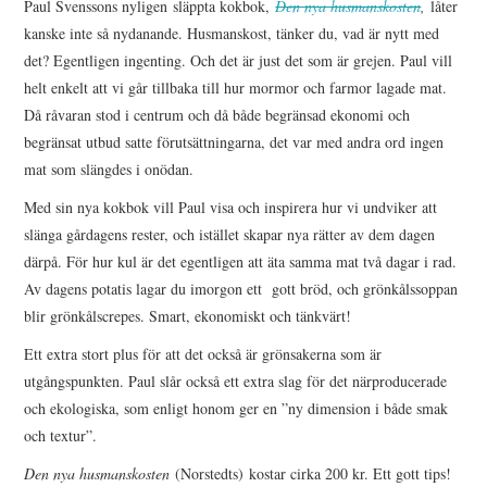
Paul Svenssons nyligen släppta kokbok,
Den nya husmanskosten
,
låter
kanske inte så nydanande. Husmanskost, tänker du, vad är nytt med
det? Egentligen ingenting. Och det är just det som är grejen. Paul vill
helt enkelt att vi går tillbaka till hur mormor och farmor lagade mat.
Då råvaran stod i centrum och då både begränsad ekonomi och
begränsat utbud satte förutsättningarna, det var med andra ord ingen
mat som slängdes i onödan.
Med sin nya kokbok vill Paul visa och inspirera hur vi undviker att
slänga gårdagens rester, och istället skapar nya rätter av dem dagen
därpå. För hur kul är det egentligen att äta samma mat två dagar i rad.
Av dagens potatis lagar du imorgon ett gott bröd, och grönkålssoppan
blir grönkålscrepes. Smart, ekonomiskt och tänkvärt!
Ett extra stort plus för att det också är grönsakerna som är
utgångspunkten. Paul slår också ett extra slag för det närproducerade
och ekologiska, som enligt honom ger en ”ny dimension i både smak
och textur”.
Den nya husmanskosten
(Norstedts)
kostar cirka 200 kr. Ett gott tips!