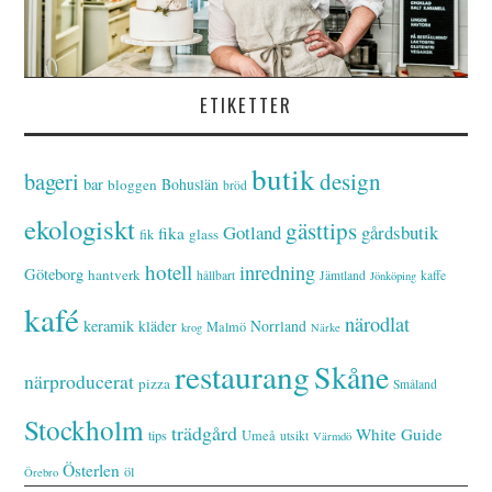
ETIKETTER
butik
bageri
design
bar
Bohuslän
bloggen
bröd
ekologiskt
gästtips
Gotland
gårdsbutik
fika
glass
fik
hotell
inredning
Göteborg
hantverk
hållbart
Jämtland
kaffe
Jönköping
kafé
närodlat
keramik
kläder
Norrland
Malmö
krog
Närke
restaurang
Skåne
närproducerat
pizza
Småland
Stockholm
trädgård
White Guide
tips
Umeå
utsikt
Värmdö
Österlen
öl
Örebro