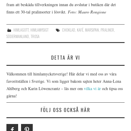
fram att beskåda tillverkningen innan du avslutar i butiken där det
finns ett 30-tal pralinsorter i lösvikt.
Foto: Mauro Rongione
HIMLAGOTT
,
HIMLAMYSIGT
CHOKLAD
,
KAFÉ
,
MARSIPAN
,
PRALINER
,
SÖDERMANLAND
,
TROSA
DETTA ÄR VI
Välkommen till himlamycketsverige! Här delar vi med oss av våra
favoritställen i Sverige. Vi som ligger bakom sajten heter Anna-Lena
Ahlberg och Karin Löwencrantz – läs mer om
vilka vi är
och tipsa oss
gärna!
FÖLJ OSS OCKSÅ HÄR