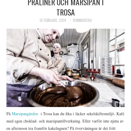
PRALINER OCH MARSIPAN I
TROSA
19 FEBRUARI, 2014
KOMMENTERA
På
Marsipangården
i Trosa kan du fika i läcker sekelskiftesmiljö. Kafé
med egen choklad- och marsipantillverkning. Eller varför inte njuta av
en afternoon tea framför kakelugnen? På övervåningen är det fritt