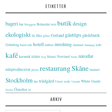
ETIKETTER
butik
bageri
design
bar
Bohuslän
bloggen
bröd
ekologiskt
gästtips
Gotland
gårdsbutik
fika
glass
fik
hotell
inredning
Göteborg
hantverk
hållbart
Jämtland
kaffe
Jönköping
kafé
närodlat
keramik
kläder
Norrland
Malmö
krog
Närke
restaurang
Skåne
närproducerat
pizza
Småland
Stockholm
trädgård
White Guide
tips
Umeå
utsikt
Värmdö
Österlen
öl
Örebro
ARKIV