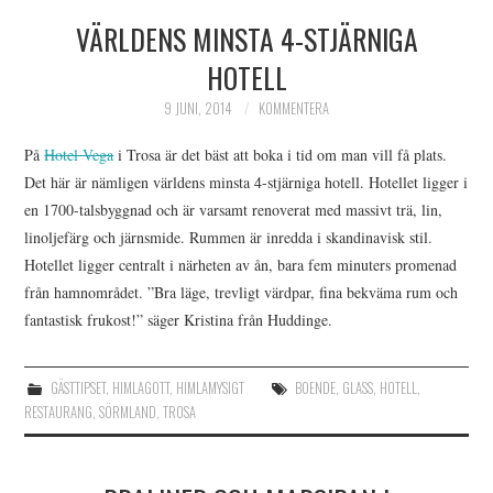
VÄRLDENS MINSTA 4-STJÄRNIGA
HIMLAMYSIGT
HOTELL
HIMLASNYGGT
9 JUNI, 2014
KOMMENTERA
VI MÖTER
På
Hotel Vega
i Trosa är det bäst att boka i tid om man vill få plats.
Det här är nämligen världens minsta 4-stjärniga hotell. Hotellet ligger i
VI SPANAR PÅ
en 1700-talsbyggnad och är varsamt renoverat med massivt trä, lin,
linoljefärg och järnsmide. Rummen är inredda i skandinavisk stil.
Hotellet ligger centralt i närheten av ån, bara fem minuters promenad
från hamnområdet. ”Bra läge, trevligt värdpar, fina bekväma rum och
fantastisk frukost!” säger Kristina från Huddinge.
GÄSTTIPSET
,
HIMLAGOTT
,
HIMLAMYSIGT
BOENDE
,
GLASS
,
HOTELL
,
RESTAURANG
,
SÖRMLAND
,
TROSA