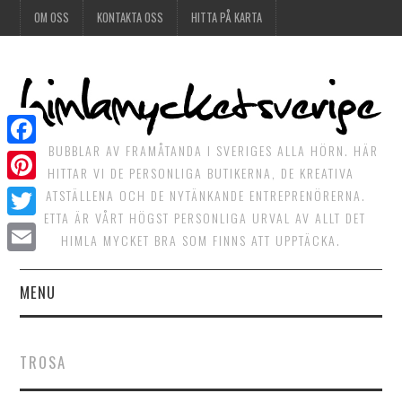
OM OSS
KONTAKTA OSS
HITTA PÅ KARTA
DET BUBBLAR AV FRAMÅTANDA I SVERIGES ALLA HÖRN. HÄR
Facebook
HITTAR VI DE PERSONLIGA BUTIKERNA, DE KREATIVA
Pinterest
MATSTÄLLENA OCH DE NYTÄNKANDE ENTREPRENÖRERNA.
DETTA ÄR VÅRT HÖGST PERSONLIGA URVAL AV ALLT DET
Twitter
HIMLA MYCKET BRA SOM FINNS ATT UPPTÄCKA.
Email
MENU
HIMLAGOTT
TROSA
HIMLAGRÖNT