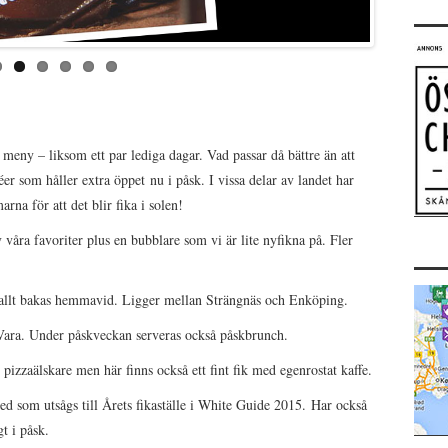
eny – liksom ett par lediga dagar. Vad passar då bättre än att
éer som håller extra öppet nu i påsk. I vissa delar av landet har
rna för att det blir fika i solen!
v våra favoriter plus en bubblare som vi är lite nyfikna på. Fler
 allt bakas hemmavid. Ligger mellan Strängnäs och Enköping.
 Vara. Under påskveckan serveras också påskbrunch.
 pizzaälskare men här finns också ett fint fik med egenrostat kaffe.
ed som utsågs till Årets fikaställe i White Guide 2015. Har också
t i påsk.