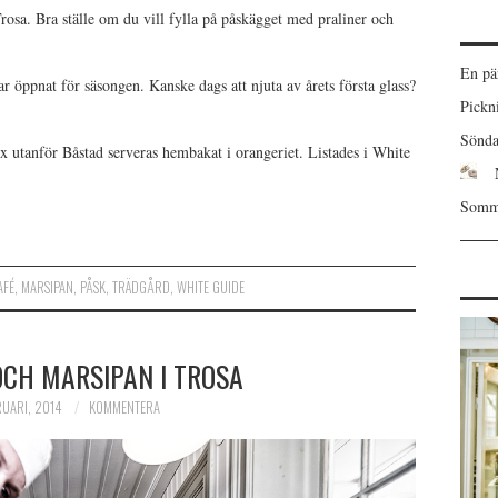
Trosa. Bra ställe om du vill fylla på påskägget med praliner och
En pä
 öppnat för säsongen. Kanske dags att njuta av årets första glass?
Pickn
Sönda
ax utanför Båstad serveras hembakat i orangeriet. Listades i White
Somma
AFÉ
,
MARSIPAN
,
PÅSK
,
TRÄDGÅRD
,
WHITE GUIDE
OCH MARSIPAN I TROSA
RUARI, 2014
KOMMENTERA