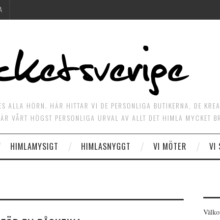
A
ES ALLA HÖRN. HÄR HITTAR VI DE PERSONLIGA BUTIKERNA, DE KRE
ÄR VÅRT HÖGST PERSONLIGA URVAL AV ALLT DET HIMLA MYCKET B
HIMLAMYSIGT
HIMLASNYGGT
VI MÖTER
VI
Välko