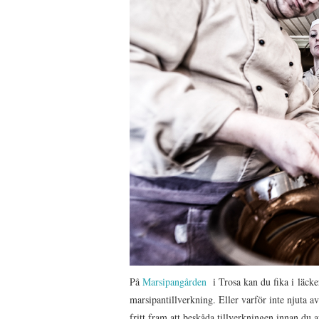
På
Marsipangården
i Trosa kan du fika i läck
marsipantillverkning. Eller varför inte njuta 
fritt fram att beskåda tillverkningen innan du av