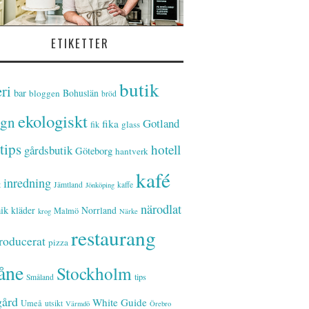
ETIKETTER
butik
ri
bar
Bohuslän
bloggen
bröd
ekologiskt
ign
Gotland
fika
glass
fik
tips
hotell
gårdsbutik
Göteborg
hantverk
kafé
inredning
t
Jämtland
kaffe
Jönköping
närodlat
ik
kläder
Norrland
Malmö
krog
Närke
restaurang
roducerat
pizza
åne
Stockholm
tips
Småland
gård
White Guide
Umeå
utsikt
Värmdö
Örebro