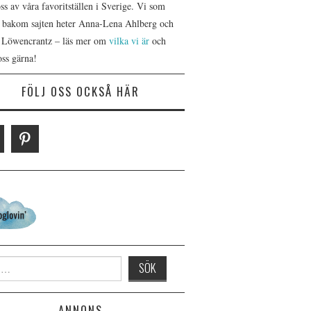
s av våra favoritställen i Sverige. Vi som
r bakom sajten heter Anna-Lena Ahlberg och
 Löwencrantz – läs mer om
vilka vi är
och
oss gärna!
FÖLJ OSS OCKSÅ HÄR
 for:
ANNONS