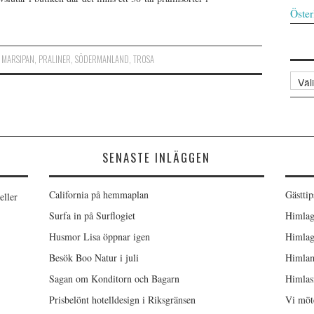
Öster
,
MARSIPAN
,
PRALINER
,
SÖDERMANLAND
,
TROSA
Arkiv
SENASTE INLÄGGEN
California på hemmaplan
Gästtip
eller
Surfa in på Surflogiet
Himlag
Husmor Lisa öppnar igen
Himlag
Besök Boo Natur i juli
Himlam
Sagan om Konditorn och Bagarn
Himlas
Prisbelönt hotelldesign i Riksgränsen
Vi möt