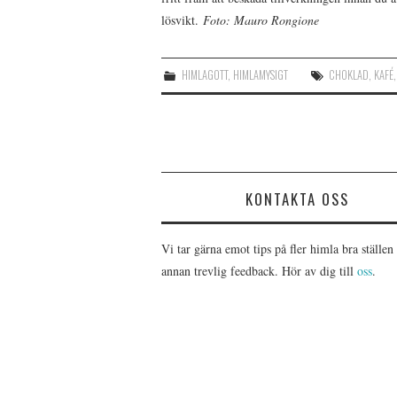
lösvikt.
Foto: Mauro Rongione
HIMLAGOTT
,
HIMLAMYSIGT
CHOKLAD
,
KAFÉ
KONTAKTA OSS
Vi tar gärna emot tips på fler himla bra ställen 
annan trevlig feedback. Hör av dig till
oss
.