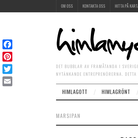
OM OSS
KONTAKTA OSS
HITTA PÅ KART
Facebook
DET BUBBLAR AV FRAMÅTANDA I SVERIG
Pinterest
NYTÄNKANDE ENTREPRENÖRERNA. DETTA 
Twitter
HIMLAGOTT
HIMLAGRÖNT
Email
MARSIPAN