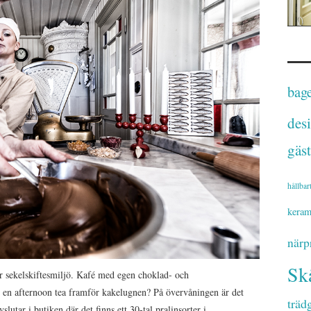
bage
des
gäst
hållbar
keram
närp
Sk
er sekelskiftesmiljö. Kafé med egen choklad- och
av en afternoon tea framför kakelugnen? På övervåningen är det
träd
slutar i butiken där det finns ett 30-tal pralinsorter i