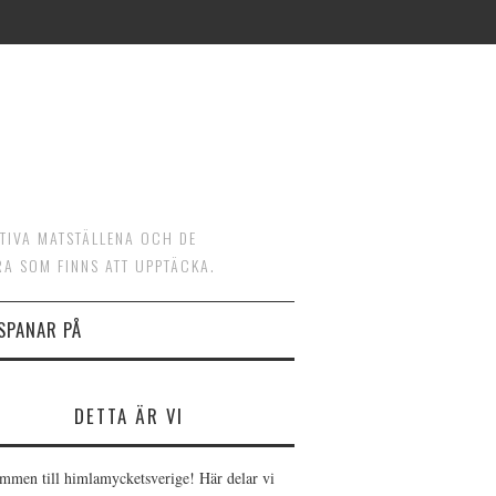
ATIVA MATSTÄLLENA OCH DE
RA SOM FINNS ATT UPPTÄCKA.
 SPANAR PÅ
DETTA ÄR VI
mmen till himlamycketsverige! Här delar vi