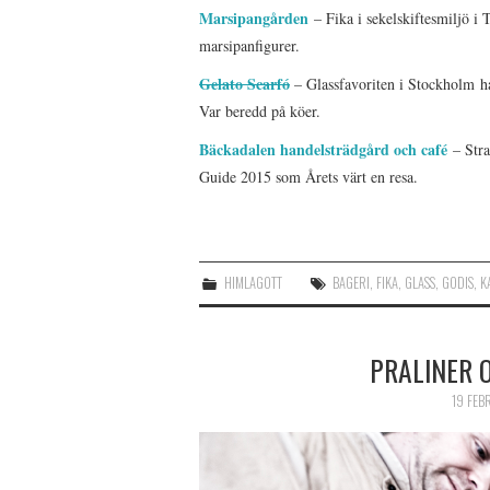
Marsipangården
– Fika i sekelskiftesmiljö i 
marsipanfigurer.
Gelato Scarfó
– Glassfavoriten i Stockholm har
Var beredd på köer.
Bäckadalen handelsträdgård och café
– Str
Guide 2015 som Årets värt en resa.
HIMLAGOTT
BAGERI
,
FIKA
,
GLASS
,
GODIS
,
K
PRALINER 
19 FEB