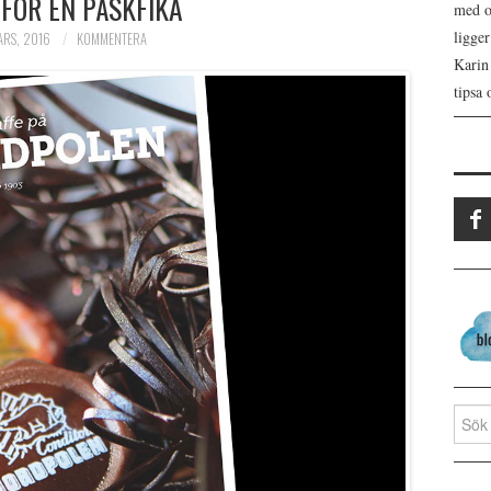
FÖR EN PÅSKFIKA
med os
ligge
ARS, 2016
KOMMENTERA
Karin
tipsa 
Search