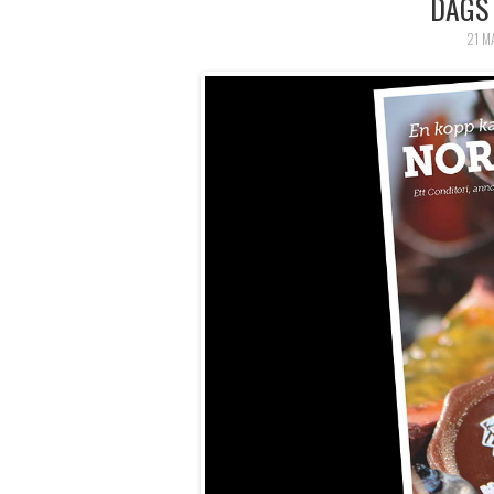
DAGS 
21 M