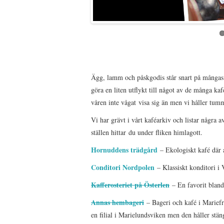
Ägg, lamm och påskgodis står snart på mångas m
göra en liten utflykt till något av de många kaf
våren inte vågat visa sig än men vi håller tumma
Vi har grävt i vårt kaféarkiv och listar några a
ställen hittar du under fliken himlagott.
Hornuddens trädgård
– Ekologiskt kafé där
Conditori Nordpolen
– Klassiskt konditori i
Kafferosteriet på Österlen
– En favorit bland
Annas hembageri
– Bageri och kafé i Mariefr
en filial i Marielundsviken men den håller stäng