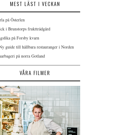
MEST LÄST I VECKAN
rla på Österlen
ick i Brunstorps fruktträdgård
gsfika på Forsby kvarn
Ny guide till hållbara restauranger i Norden
rbageri på norra Gotland
VÅRA FILMER