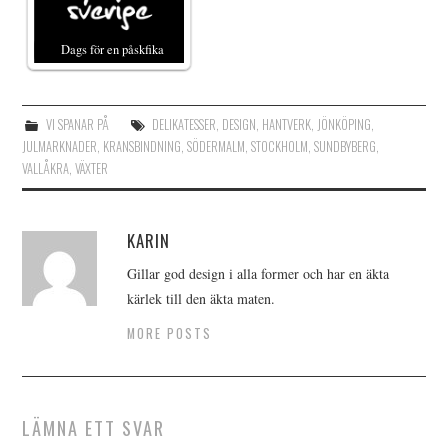
Dags för en påskfika
VI SPANAR PÅ
DELIKATESSER
,
DESIGN
,
HANTVERK
,
JÖNKÖPING
,
JULMARKNADER
,
KRANSBINDNING
,
SÖDERMALM
,
STOCKHOLM
,
SUNDBYBERG
,
VALLÅKRA
,
VÄXTER
KARIN
Gillar god design i alla former och har en äkta
kärlek till den äkta maten.
MORE POSTS
LÄMNA ETT SVAR