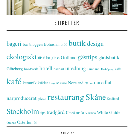
ETIKETTER
butik
bageri
design
bar
Bohuslän
bloggen
bröd
ekologiskt
gästtips
Gotland
gårdsbutik
fika
glass
fik
hotell
inredning
Göteborg
hantverk
hållbart
Jämtland
kaffe
Jönköping
kafé
närodlat
keramik
kläder
Norrland
Malmö
krog
Närke
restaurang
Skåne
närproducerat
pizza
Småland
Stockholm
trädgård
White Guide
tips
Umeå
utsikt
Värmdö
Österlen
öl
Örebro
ARKIV