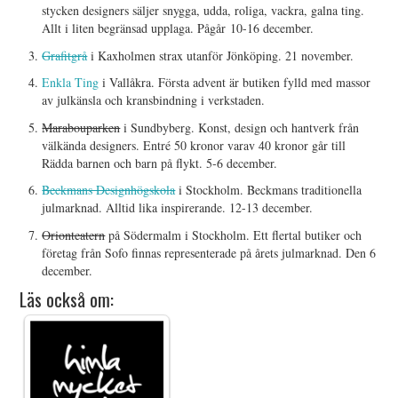
stycken designers säljer snygga, udda, roliga, vackra, galna ting.
Allt i liten begränsad upplaga. Pågår 10-16 december.
Grafitgrå
i Kaxholmen strax utanför Jönköping. 21 november.
Enkla Ting
i Vallåkra. Första advent är butiken fylld med massor
av julkänsla och kransbindning i verkstaden.
Marabouparken
i Sundbyberg. Konst, design och hantverk från
välkända designers. Entré 50 kronor varav 40 kronor går till
Rädda barnen och barn på flykt. 5-6 december.
Beckmans Designhögskola
i Stockholm. Beckmans traditionella
julmarknad. Alltid lika inspirerande. 12-13 december.
Orionteatern
på Södermalm i Stockholm. Ett flertal butiker och
företag från Sofo finnas representerade på årets julmarknad. Den 6
december.
Läs också om: