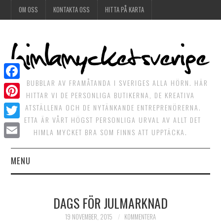
OM OSS
KONTAKTA OSS
HITTA PÅ KARTA
DET BUBBLAR AV FRAMÅTANDA I SVERIGES ALLA HÖRN. HÄR
Facebook
HITTAR VI DE PERSONLIGA BUTIKERNA, DE KREATIVA
Pinterest
MATSTÄLLENA OCH DE NYTÄNKANDE ENTREPRENÖRERNA.
DETTA ÄR VÅRT HÖGST PERSONLIGA URVAL AV ALLT DET
Twitter
HIMLA MYCKET BRA SOM FINNS ATT UPPTÄCKA.
Email
MENU
HIMLAGOTT
DAGS FÖR JULMARKNAD
HIMLAGRÖNT
19 NOVEMBER, 2015
KOMMENTERA