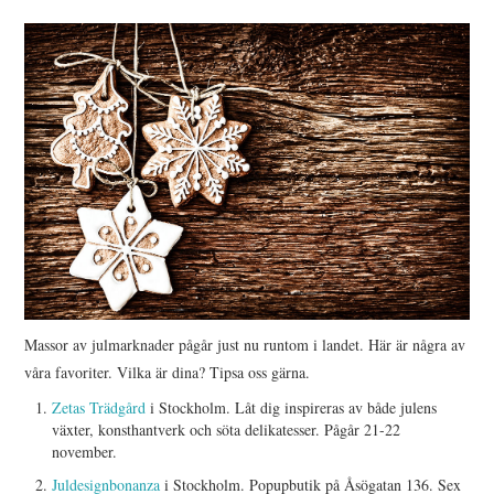
HIMLAMYSIGT
HIMLASNYGGT
VI MÖTER
VI SPANAR PÅ
Massor av julmarknader pågår just nu runtom i landet. Här är några av
våra favoriter. Vilka är dina? Tipsa oss gärna.
Zetas Trädgård
i Stockholm. Låt dig inspireras av både julens
växter, konsthantverk och söta delikatesser. Pågår 21-22
november.
Juldesignbonanza
i Stockholm. Popupbutik på Åsögatan 136. Sex