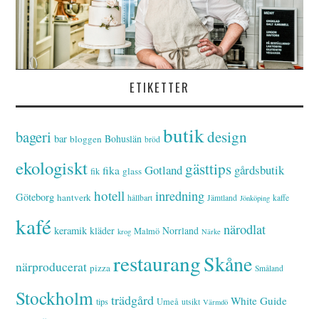
ETIKETTER
butik
bageri
design
bar
Bohuslän
bloggen
bröd
ekologiskt
gästtips
Gotland
gårdsbutik
fika
glass
fik
hotell
inredning
Göteborg
hantverk
hållbart
Jämtland
kaffe
Jönköping
kafé
närodlat
keramik
kläder
Norrland
Malmö
krog
Närke
restaurang
Skåne
närproducerat
pizza
Småland
Stockholm
trädgård
White Guide
tips
Umeå
utsikt
Värmdö