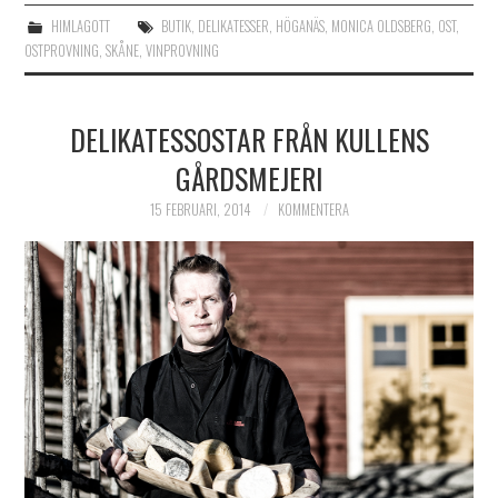
HIMLAGOTT
BUTIK
,
DELIKATESSER
,
HÖGANÄS
,
MONICA OLDSBERG
,
OST
,
OSTPROVNING
,
SKÅNE
,
VINPROVNING
DELIKATESSOSTAR FRÅN KULLENS
GÅRDSMEJERI
15 FEBRUARI, 2014
KOMMENTERA