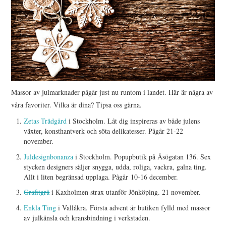
Massor av julmarknader pågår just nu runtom i landet. Här är några av
våra favoriter. Vilka är dina? Tipsa oss gärna.
Zetas Trädgård
i Stockholm. Låt dig inspireras av både julens
växter, konsthantverk och söta delikatesser. Pågår 21-22
november.
Juldesignbonanza
i Stockholm. Popupbutik på Åsögatan 136. Sex
stycken designers säljer snygga, udda, roliga, vackra, galna ting.
Allt i liten begränsad upplaga. Pågår 10-16 december.
Grafitgrå
i Kaxholmen strax utanför Jönköping. 21 november.
Enkla Ting
i Vallåkra. Första advent är butiken fylld med massor
av julkänsla och kransbindning i verkstaden.