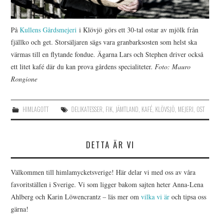
På
Kullens Gårdsmejeri
i Klövjö görs ett 30-tal ostar av mjölk från
fjällko och get. Storsäljaren sägs vara granbarksosten som helst ska
värmas till en flytande fondue. Ägarna Lars och Stephen driver också
ett litet kafé där du kan prova gårdens specialiteter.
Foto: Mauro
Rongione
HIMLAGOTT
DELIKATESSER
,
FIK
,
JÄMTLAND
,
KAFÉ
,
KLÖVSJÖ
,
MEJERI
,
OST
DETTA ÄR VI
Välkommen till himlamycketsverige! Här delar vi med oss av våra
favoritställen i Sverige. Vi som ligger bakom sajten heter Anna-Lena
Ahlberg och Karin Löwencrantz – läs mer om
vilka vi är
och tipsa oss
gärna!