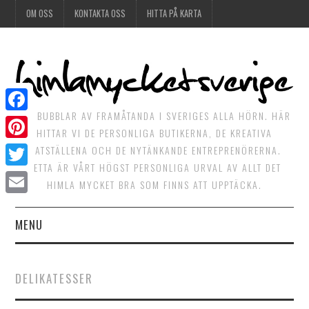
OM OSS
KONTAKTA OSS
HITTA PÅ KARTA
DET BUBBLAR AV FRAMÅTANDA I SVERIGES ALLA HÖRN. HÄR
Facebook
HITTAR VI DE PERSONLIGA BUTIKERNA, DE KREATIVA
Pinterest
MATSTÄLLENA OCH DE NYTÄNKANDE ENTREPRENÖRERNA.
DETTA ÄR VÅRT HÖGST PERSONLIGA URVAL AV ALLT DET
Twitter
HIMLA MYCKET BRA SOM FINNS ATT UPPTÄCKA.
Email
MENU
HIMLAGOTT
DELIKATESSER
HIMLAGRÖNT