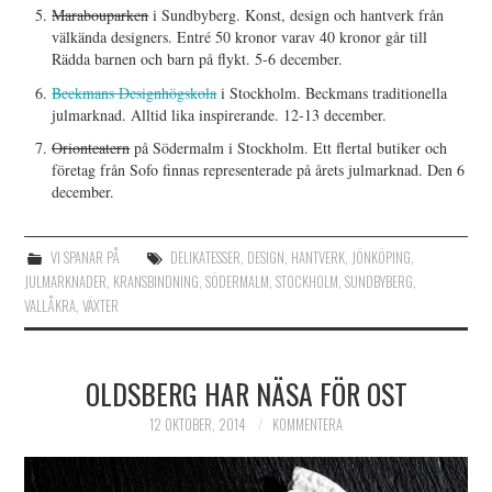
Marabouparken
i Sundbyberg. Konst, design och hantverk från
välkända designers. Entré 50 kronor varav 40 kronor går till
Rädda barnen och barn på flykt. 5-6 december.
Beckmans Designhögskola
i Stockholm. Beckmans traditionella
julmarknad. Alltid lika inspirerande. 12-13 december.
Orionteatern
på Södermalm i Stockholm. Ett flertal butiker och
företag från Sofo finnas representerade på årets julmarknad. Den 6
december.
VI SPANAR PÅ
DELIKATESSER
,
DESIGN
,
HANTVERK
,
JÖNKÖPING
,
JULMARKNADER
,
KRANSBINDNING
,
SÖDERMALM
,
STOCKHOLM
,
SUNDBYBERG
,
VALLÅKRA
,
VÄXTER
OLDSBERG HAR NÄSA FÖR OST
12 OKTOBER, 2014
KOMMENTERA