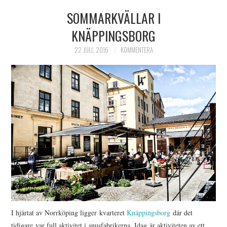
SOMMARKVÄLLAR I
HIMLAMYSIGT
KNÄPPINGSBORG
HIMLASNYGGT
22 JULI, 2016
KOMMENTERA
VI MÖTER
VI SPANAR PÅ
I hjärtat av Norrköping ligger kvarteret
Knäppingsborg
där det
tidigare var full aktivitet i snusfabrikerna. Idag är aktiviteten av ett