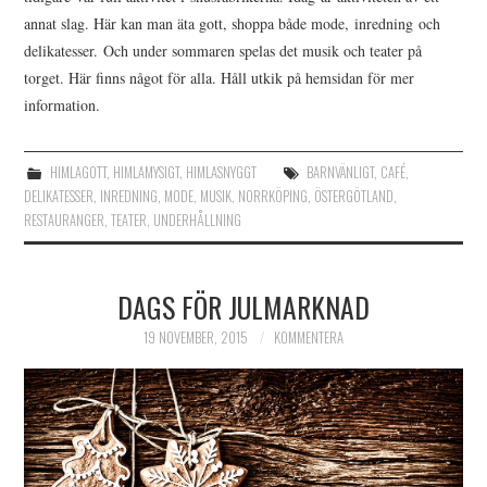
annat slag. Här kan man äta gott, shoppa både mode, inredning och
delikatesser. Och under sommaren spelas det musik och teater på
torget. Här finns något för alla. Håll utkik på hemsidan för mer
information.
HIMLAGOTT
,
HIMLAMYSIGT
,
HIMLASNYGGT
BARNVÄNLIGT
,
CAFÉ
,
DELIKATESSER
,
INREDNING
,
MODE
,
MUSIK
,
NORRKÖPING
,
ÖSTERGÖTLAND
,
RESTAURANGER
,
TEATER
,
UNDERHÅLLNING
DAGS FÖR JULMARKNAD
19 NOVEMBER, 2015
KOMMENTERA