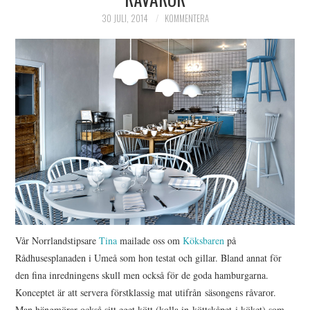
HIMLAMYSIGT
30 JULI, 2014
KOMMENTERA
HIMLASNYGGT
VI MÖTER
VI SPANAR PÅ
Vår Norrlandstipsare
Tina
mailade oss om
Köksbaren
på
Rådhusesplanaden i Umeå som hon testat och gillar. Bland annat för
den fina inredningens skull men också för de goda hamburgarna.
Konceptet är att servera förstklassig mat utifrån säsongens råvaror.
Man hängmörar också sitt eget kött (kolla in köttskåpet i köket) som