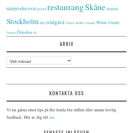
restaurang
Skåne
närproducerat
pizza
Småland
Stockholm
trädgård
White Guide
tips
Umeå
utsikt
Värmdö
Österlen
öl
Örebro
ARKIV
Arkiv
KONTAKTA OSS
Vi tar gärna emot tips på fler himla bra ställen eller annan trevlig
feedback. Hör av dig till
oss
.
SENASTE INLÄGGEN