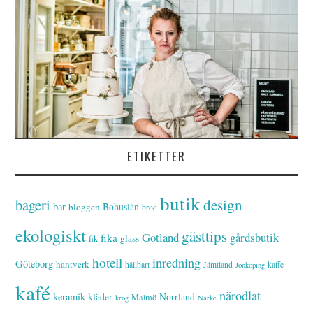
ETIKETTER
butik
bageri
design
bar
Bohuslän
bloggen
bröd
ekologiskt
gästtips
Gotland
gårdsbutik
fika
glass
fik
hotell
inredning
Göteborg
hantverk
hållbart
Jämtland
kaffe
Jönköping
kafé
närodlat
keramik
kläder
Norrland
Malmö
krog
Närke