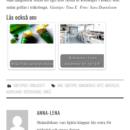
sedan grillas i träkolsugn.
Gästtips: Tina E Foto: Sara Danielsson
Läs också om:
Köksbaren i Umeå
StikkiNikki satsar på ölglass
hängmörar sitt eget kött
GÄSTTIPSET
,
HIMLAGOTT
BAR
,
GÄSTTIPS
,
HÄNGMÖRAT
,
KÖTT
,
NÄRODLAT
,
NORRLAND
,
RESTAURANG
,
UMEÅ
ANNA-LENA
Skåneälskare vars hjärta klappar lite extra för
trädgård och snygg design.