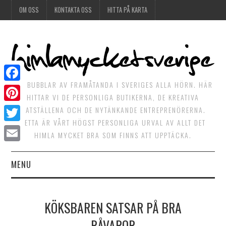
OM OSS
KONTAKTA OSS
HITTA PÅ KARTA
DET BUBBLAR AV FRAMÅTANDA I SVERIGES ALLA HÖRN. HÄR
Facebook
HITTAR VI DE PERSONLIGA BUTIKERNA, DE KREATIVA
Pinterest
MATSTÄLLENA OCH DE NYTÄNKANDE ENTREPRENÖRERNA.
DETTA ÄR VÅRT HÖGST PERSONLIGA URVAL AV ALLT DET
Twitter
HIMLA MYCKET BRA SOM FINNS ATT UPPTÄCKA.
Email
MENU
HIMLAGOTT
KÖKSBAREN SATSAR PÅ BRA
HIMLAGRÖNT
RÅVAROR