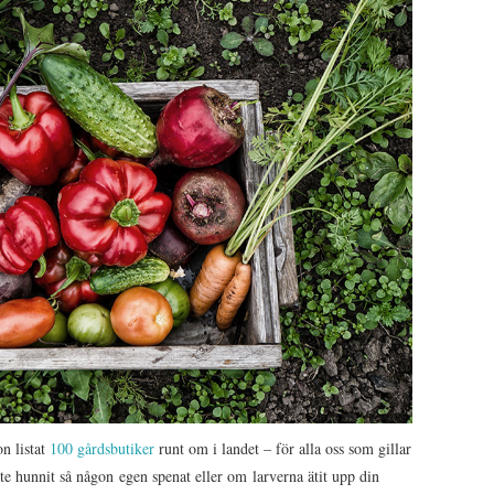
n listat
100 gårdsbutiker
runt om i landet – för alla oss som gillar
e hunnit så någon egen spenat eller om larverna ätit upp din