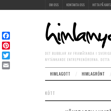
OM OSS
KONTAKTA OSS
HITTA PÅ KART
Facebook
DET BUBBLAR AV FRAMÅTANDA I SVERIG
Pinterest
NYTÄNKANDE ENTREPRENÖRERNA. DETTA 
Twitter
HIMLAGOTT
HIMLAGRÖNT
Email
KÖTT