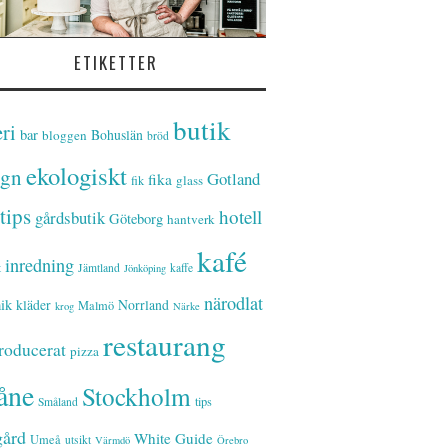
ETIKETTER
butik
ri
bar
Bohuslän
bloggen
bröd
ekologiskt
ign
Gotland
fika
glass
fik
tips
hotell
gårdsbutik
Göteborg
hantverk
kafé
inredning
t
Jämtland
kaffe
Jönköping
närodlat
ik
kläder
Norrland
Malmö
krog
Närke
restaurang
roducerat
pizza
åne
Stockholm
tips
Småland
gård
White Guide
Umeå
utsikt
Värmdö
Örebro