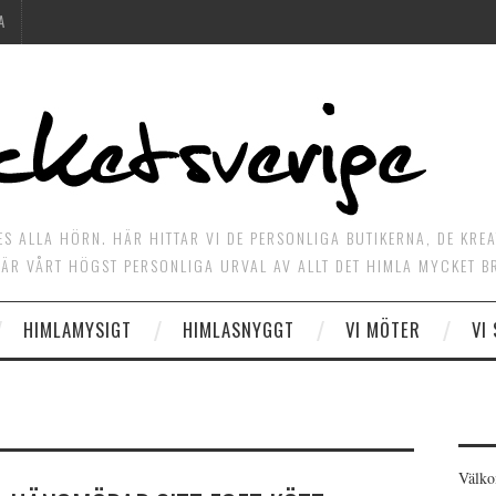
A
ES ALLA HÖRN. HÄR HITTAR VI DE PERSONLIGA BUTIKERNA, DE KRE
ÄR VÅRT HÖGST PERSONLIGA URVAL AV ALLT DET HIMLA MYCKET B
HIMLAMYSIGT
HIMLASNYGGT
VI MÖTER
VI
Välko