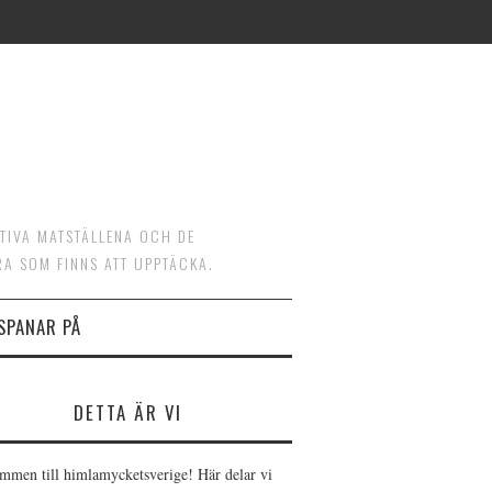
ATIVA MATSTÄLLENA OCH DE
RA SOM FINNS ATT UPPTÄCKA.
 SPANAR PÅ
DETTA ÄR VI
mmen till himlamycketsverige! Här delar vi