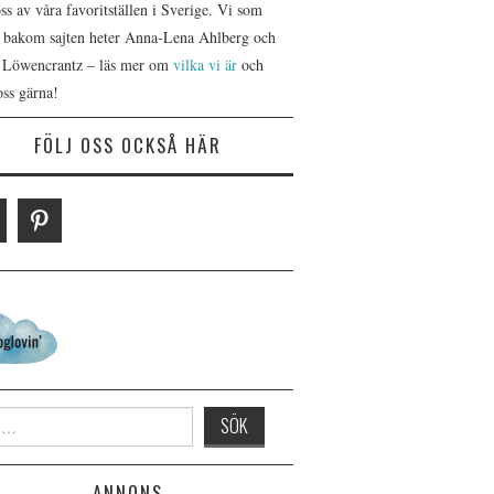
s av våra favoritställen i Sverige. Vi som
r bakom sajten heter Anna-Lena Ahlberg och
 Löwencrantz – läs mer om
vilka vi är
och
oss gärna!
FÖLJ OSS OCKSÅ HÄR
 for:
ANNONS