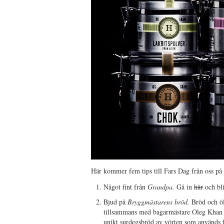
Här kommer fem tips till Fars Dag från oss på
Något fint från
Grandpa.
Gå in
här
och bli
Bjud på
Bryggmästarens bröd.
Bröd och öl 
tillsammans med bagarmästare Oleg Khan p
unikt surdegsbröd av vörten som används