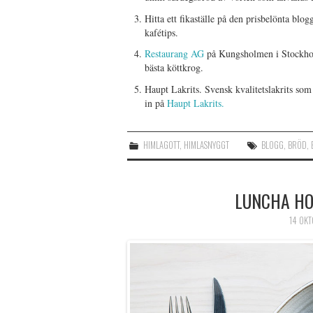
Hitta ett fikaställe på den prisbelönta blo
kafétips.
Restaurang AG
på Kungsholmen i Stockholm
bästa köttkrog.
Haupt Lakrits. Svensk kvalitetslakrits som
in på
Haupt Lakrits.
HIMLAGOTT
,
HIMLASNYGGT
BLOGG
,
BRÖD
,
LUNCHA HO
14 OKT