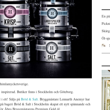
En pä
Pickn
Skärgå
Öl-spa
 himlamycketsverige.
 inspirerad. Butiker finns i Stockholm och Göteborg.
i ett! Säljs på
Bröd & Salt.
Bryggmästare Lennarth Anemyr har
å bageri Bröd & Salt i Stockholm skapat ett nytt spännande och
 för Åbro Bryggmästarens Premium Gold öl.