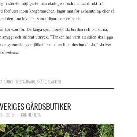
ag, i största möjligaste mån ekologiskt och hämtat direkt från
 förflutet inom krogbranschen, lagar mat för avhämtning eller så
ts i den fina lokalen, som tidigare var en bank.
nn Larsson för. De långa specialbeställda borden och bänkarna,
nyggt och stilrent uttryck. ”Tanken har varit att stilen ska ligga
 en gammaldags mjölkaffär med en liten dos barkänsla,” skriver
Erlandsson.
MA
,
LUNCH
,
RESTAURANG
,
SKÅNE
,
SLAKTERI
SVERIGES GÅRDSBUTIKER
UNI, 2015
KOMMENTERA