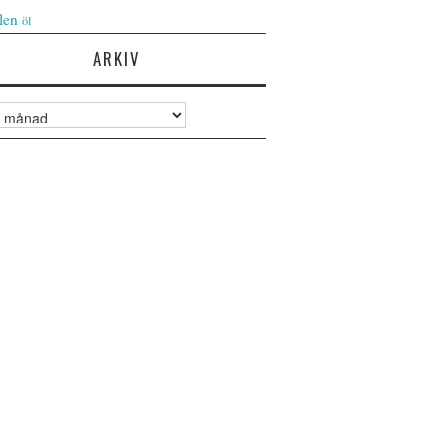
len
öl
ARKIV