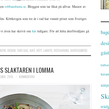
ggen
robbansbasta.se
. Bloggen som tar fikat på allvar. Massor av
. Köttkrogen som tre år i rad har vunnit priset som Sveriges
 vi även har skrivit om
här
tidigare. För att hitta återförsäljare gå
bage
des
BUTIK
,
DESIGN
,
FARS DAG
,
KAFÉ
,
KÖTT
,
LAKRITS
,
RESTAURANG
,
SURDEGSBRÖD
gäst
hållbar
S SLAKTAREN I LOMMA
keram
OBER, 2015
KOMMENTERA
närp
Sk
träd