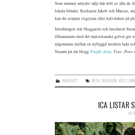
Som namnet antyder säljs här kött av alla de sl
lokala bönder. Kockarna Jakob och Marcus, med
kan du avnjuta oxgrytan eller kalvsteken på pla
Inredningen står bloggaren och inredaren Susa
tillsammans med det marockanska golvet ger en s
någonstans mellan en nybyggd modern lada och
Susann på sin blogg
Purple Area
.
Foto: Peter 
HIMLAGOTT
BUTIK
,
EKOLOGISK
,
KÖTT
,
LOM
ICA LISTAR 
28 J