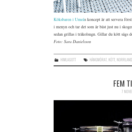
Köksbaren i Umeå
s koncept är att servera för
i menyn och tar det som är bäst just nu i skog
sedan grillas i träkolsugn. Gillar du kött sägs d
Foto: Sara Danielsson
HIMLAGOTT
HÄNGMÖRAT
,
KÖTT
,
NORRLAN
FEM T
7 NOVE