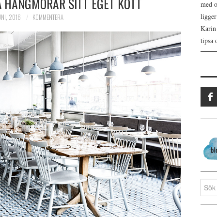
Å HÄNGMÖRAR SITT EGET KÖTT
med os
ligge
UNI, 2016
KOMMENTERA
Karin
tipsa 
Search