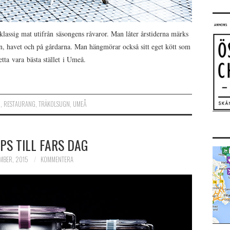
stklassig mat utifrån säsongens råvaror. Man låter årstiderna märks
en, havet och på gårdarna. Man hängmörar också sitt eget kött som
etta vara bästa stället i Umeå.
D
,
RESTAURANG
,
TRÄKOLSUGN
,
UMEÅ
IPS TILL FARS DAG
MBER, 2015
KOMMENTERA