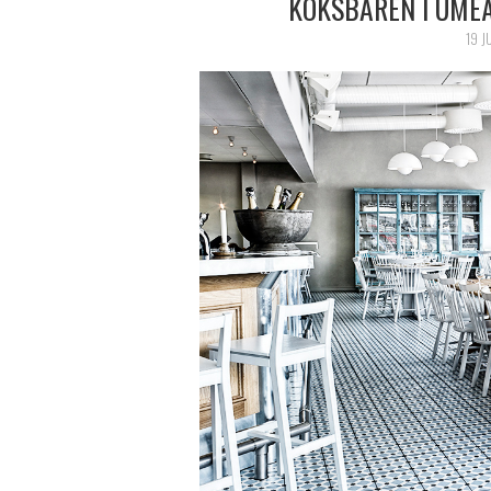
KÖKSBAREN I UME
19 J