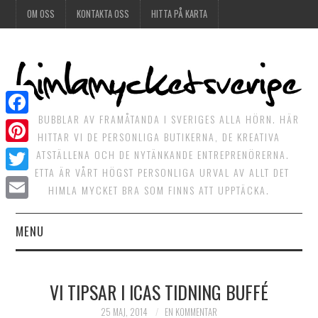
OM OSS
KONTAKTA OSS
HITTA PÅ KARTA
DET BUBBLAR AV FRAMÅTANDA I SVERIGES ALLA HÖRN. HÄR
Facebook
HITTAR VI DE PERSONLIGA BUTIKERNA, DE KREATIVA
Pinterest
MATSTÄLLENA OCH DE NYTÄNKANDE ENTREPRENÖRERNA.
DETTA ÄR VÅRT HÖGST PERSONLIGA URVAL AV ALLT DET
Twitter
HIMLA MYCKET BRA SOM FINNS ATT UPPTÄCKA.
Email
MENU
HIMLAGOTT
VI TIPSAR I ICAS TIDNING BUFFÉ
HIMLAGRÖNT
25 MAJ, 2014
EN KOMMENTAR