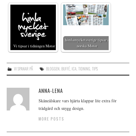
himlamycketsverige tipsar i
Vi tipsar i tidningen Motor
norska Motor
VI SPANAR PÅ
BLOGGEN
,
BUFFÉ
,
ICA
,
TIDNING
,
TIPS
ANNA-LENA
Skåneälskare vars hjärta klappar lite extra för
trädgård och snygg design.
MORE POSTS