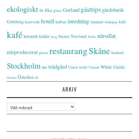
ekologiskt
gästtips
Gotland
gårdsbutik
fika
glass
fik
hotell
inredning
Göteborg
hantverk
hållbart
Jämtland
kaffe
Jönköping
kafé
närodlat
keramik
kläder
Norrland
Malmö
krog
Närke
restaurang
Skåne
närproducerat
pizza
Småland
Stockholm
trädgård
White Guide
tips
Umeå
utsikt
Värmdö
Österlen
öl
Örebro
ARKIV
Arkiv