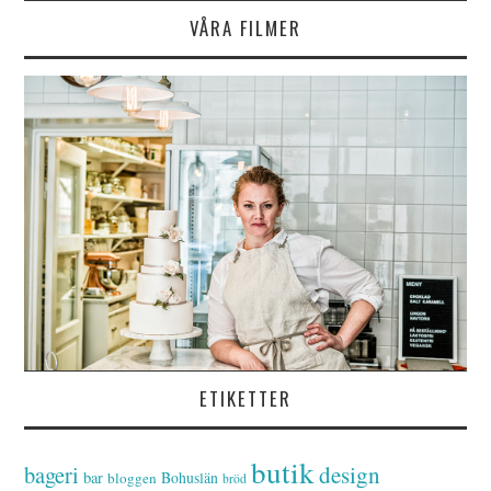
VÅRA FILMER
ETIKETTER
butik
bageri
design
bar
Bohuslän
bloggen
bröd