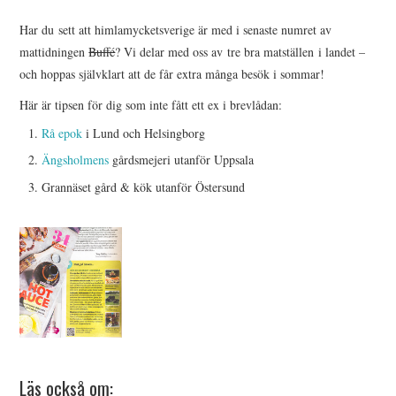
HIMLAMYSIGT
Har du sett att himlamycketsverige är med i senaste numret av
mattidningen
Buffé
? Vi delar med oss av tre bra matställen i landet –
HIMLASNYGGT
och hoppas självklart att de får extra många besök i sommar!
Här är tipsen för dig som inte fått ett ex i brevlådan:
VI MÖTER
Rå epok
i Lund och Helsingborg
VI SPANAR PÅ
Ängsholmens
gårdsmejeri utanför Uppsala
Grannäset gård & kök utanför Östersund
Läs också om: