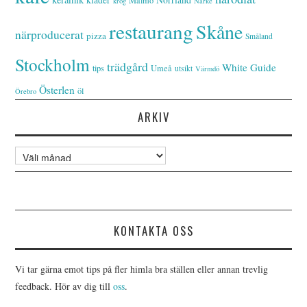
krog
Närke
restaurang
Skåne
närproducerat
pizza
Småland
Stockholm
trädgård
White Guide
tips
Umeå
utsikt
Värmdö
Österlen
öl
Örebro
ARKIV
Arkiv
KONTAKTA OSS
Vi tar gärna emot tips på fler himla bra ställen eller annan trevlig
feedback. Hör av dig till
oss
.