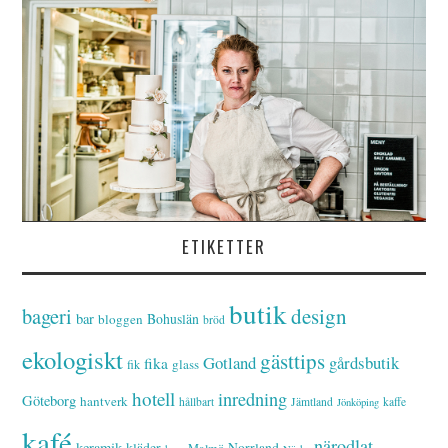
ETIKETTER
butik
bageri
design
bar
Bohuslän
bloggen
bröd
ekologiskt
gästtips
Gotland
gårdsbutik
fika
glass
fik
hotell
inredning
Göteborg
hantverk
hållbart
Jämtland
kaffe
Jönköping
kafé
närodlat
keramik
kläder
Norrland
Malmö