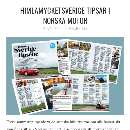
HIMLAMYCKETSVERIGE TIPSAR I
HIMLAMYSIGT
NORSKA MOTOR
HIMLASNYGGT
31 MAJ, 2015
KOMMENTERA
VI MÖTER
VI SPANAR PÅ
Förra sommaren tipsade vi de svenska bilturisterna om allt fantastiskt
som finns att se i Sverige (se
här
). I år hoppas vi att norrmännen tar