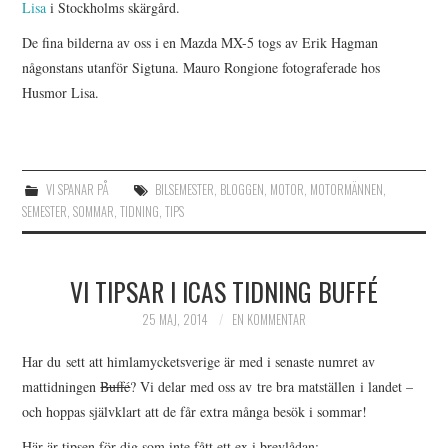
Lisa
i Stockholms skärgård.
De fina bilderna av oss i en Mazda MX-5 togs av Erik Hagman
någonstans utanför Sigtuna. Mauro Rongione fotograferade hos
Husmor Lisa.
VI SPANAR PÅ
BILSEMESTER
,
BLOGGEN
,
MOTOR
,
MOTORMÄNNEN
,
SEMESTER
,
SOMMAR
,
TIDNING
,
TIPS
VI TIPSAR I ICAS TIDNING BUFFÉ
25 MAJ, 2014
EN KOMMENTAR
Har du sett att himlamycketsverige är med i senaste numret av
mattidningen
Buffé
? Vi delar med oss av tre bra matställen i landet –
och hoppas självklart att de får extra många besök i sommar!
Här är tipsen för dig som inte fått ett ex i brevlådan: