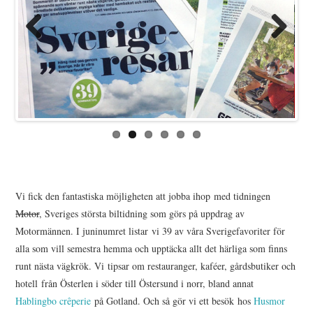
Previo
Next
us
Vi fick den fantastiska möjligheten att jobba ihop med tidningen
Motor
, Sveriges största biltidning som görs på uppdrag av
Motormännen. I juninumret listar vi 39 av våra Sverigefavoriter för
alla som vill semestra hemma och upptäcka allt det härliga som finns
runt nästa vägkrök. Vi tipsar om restauranger, kaféer, gårdsbutiker och
hotell från Österlen i söder till Östersund i norr, bland annat
Hablingbo crêperie
på Gotland. Och så gör vi ett besök hos
Husmor