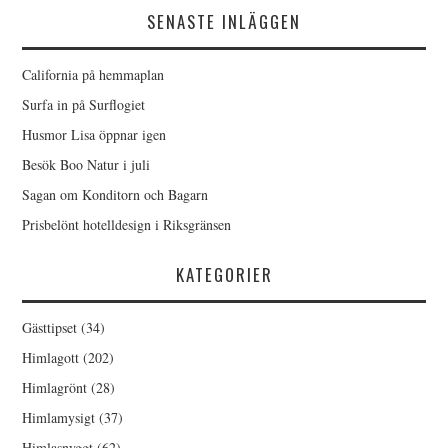
SENASTE INLÄGGEN
California på hemmaplan
Surfa in på Surflogiet
Husmor Lisa öppnar igen
Besök Boo Natur i juli
Sagan om Konditorn och Bagarn
Prisbelönt hotelldesign i Riksgränsen
KATEGORIER
Gästtipset
(34)
Himlagott
(202)
Himlagrönt
(28)
Himlamysigt
(37)
Himlasnyggt
(62)