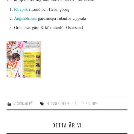
Rå epok
i Lund och Helsingborg
Ängsholmens
gårdsmejeri utanför Uppsala
Grannäset gård & kök utanför Östersund
VI SPANAR PÅ
BLOGGEN
,
BUFFÉ
,
ICA
,
TIDNING
,
TIPS
DETTA ÄR VI