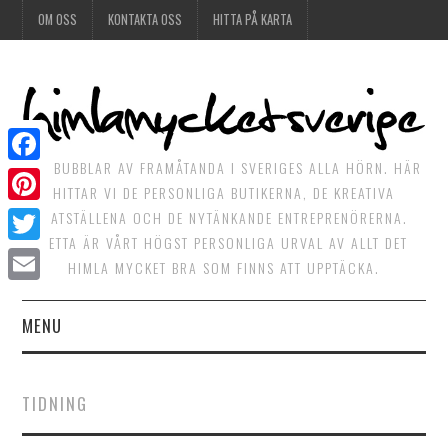
OM OSS
KONTAKTA OSS
HITTA PÅ KARTA
DET BUBBLAR AV FRAMÅTANDA I SVERIGES ALLA HÖRN. HÄR
Facebook
HITTAR VI DE PERSONLIGA BUTIKERNA, DE KREATIVA
Pinterest
MATSTÄLLENA OCH DE NYTÄNKANDE ENTREPRENÖRERNA.
DETTA ÄR VÅRT HÖGST PERSONLIGA URVAL AV ALLT DET
Twitter
HIMLA MYCKET BRA SOM FINNS ATT UPPTÄCKA.
Email
MENU
HIMLAGOTT
TIDNING
HIMLAGRÖNT