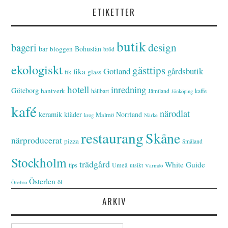
ETIKETTER
butik
bageri
design
bar
Bohuslän
bloggen
bröd
ekologiskt
gästtips
Gotland
gårdsbutik
fika
glass
fik
hotell
inredning
Göteborg
hantverk
hållbart
Jämtland
kaffe
Jönköping
kafé
närodlat
keramik
kläder
Norrland
Malmö
krog
Närke
restaurang
Skåne
närproducerat
pizza
Småland
Stockholm
trädgård
White Guide
tips
Umeå
utsikt
Värmdö
Österlen
öl
Örebro
ARKIV