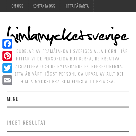
OM OSS
KONTAKTA OSS
HITTA PÅ KARTA
DET BUBBLAR AV FRAMÅTANDA I SVERIGES ALLA HÖRN. HÄR
Facebook
HITTAR VI DE PERSONLIGA BUTIKERNA, DE KREATIVA
Pinterest
MATSTÄLLENA OCH DE NYTÄNKANDE ENTREPRENÖRERNA.
DETTA ÄR VÅRT HÖGST PERSONLIGA URVAL AV ALLT DET
Twitter
HIMLA MYCKET BRA SOM FINNS ATT UPPTÄCKA.
Email
MENU
HIMLAGOTT
INGET RESULTAT
HIMLAGRÖNT