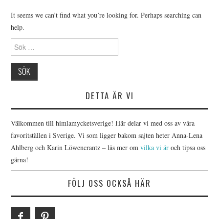
HIMLAMYSIGT
It seems we can’t find what you’re looking for. Perhaps searching can
help.
HIMLASNYGGT
Search for:
VI MÖTER
VI SPANAR PÅ
DETTA ÄR VI
Välkommen till himlamycketsverige! Här delar vi med oss av våra
favoritställen i Sverige. Vi som ligger bakom sajten heter Anna-Lena
Ahlberg och Karin Löwencrantz – läs mer om
vilka vi är
och tipsa oss
gärna!
FÖLJ OSS OCKSÅ HÄR