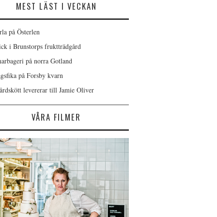
MEST LÄST I VECKAN
rla på Österlen
ick i Brunstorps fruktträdgård
rbageri på norra Gotland
gsfika på Forsby kvarn
rdskött levererar till Jamie Oliver
VÅRA FILMER