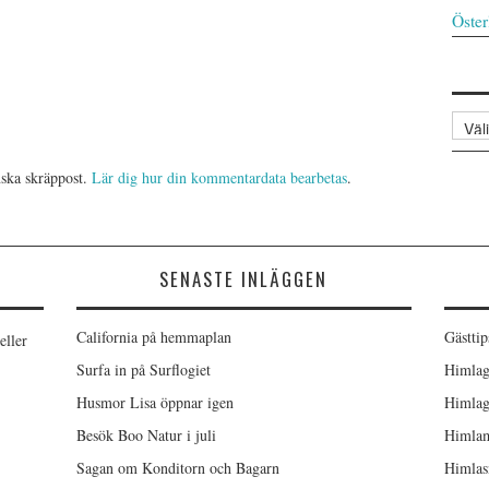
Öster
Arkiv
ska skräppost.
Lär dig hur din kommentardata bearbetas
.
SENASTE INLÄGGEN
California på hemmaplan
Gästtip
eller
Surfa in på Surflogiet
Himlag
Husmor Lisa öppnar igen
Himlag
Besök Boo Natur i juli
Himlam
Sagan om Konditorn och Bagarn
Himlas