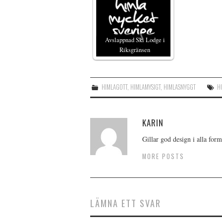
Avslappnad Ski Lodge i
Riksgränsen
HIMLAGOTT
,
HIMLAMYSIGT
,
HIMLASNYGGT
H
KARIN
Gillar god design i alla form
MORE POSTS
LÄMNA ETT SVAR