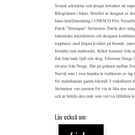
Svensk arkitektur och design fortsätter att imp
Riksgränsen i fokus. Hotellet är designat av d
bästa hotellinredning i UNESCO Prix Versaille
Patrik ”Strumpan” Strömsten. Patrik drev tidi
fantastiska arkitekturen och designen kombine
toppturer, med högsta kvalitet på boende, samv
fortsätta runt matbordet. Köket kommer från na
fisk från både fjäll och skog. Eftersom Norge
råvaror från Norge. Här på gränsen mellan Sv
Narvik som i över hundra år trafikerats av tå
för malmbanans gamla lokstall. I vinkällaren f
Strömsten vars passion för vin är lika stor so
och är hittills den ende som vid två tillfällen 
Läs också om: