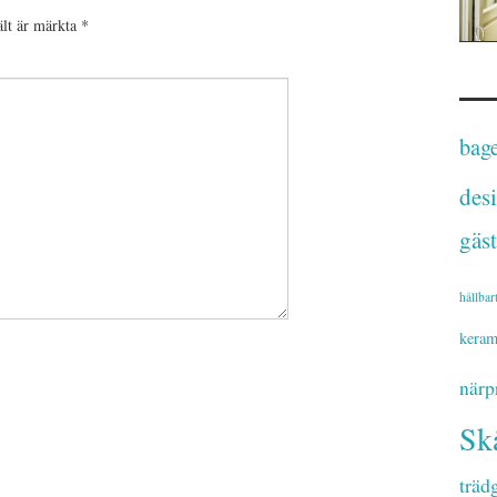
ält är märkta
*
bage
des
gäst
hållbar
keram
närp
Sk
träd