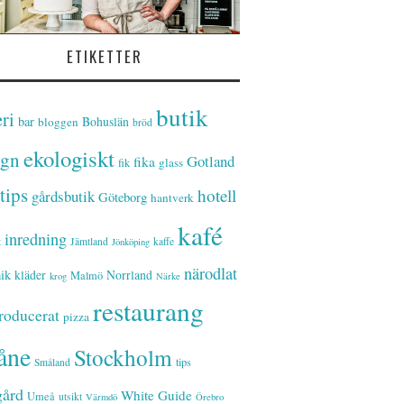
ETIKETTER
butik
ri
bar
Bohuslän
bloggen
bröd
ekologiskt
ign
Gotland
fika
glass
fik
tips
hotell
gårdsbutik
Göteborg
hantverk
kafé
inredning
t
Jämtland
kaffe
Jönköping
närodlat
ik
kläder
Norrland
Malmö
krog
Närke
restaurang
roducerat
pizza
åne
Stockholm
tips
Småland
gård
White Guide
Umeå
utsikt
Värmdö
Örebro