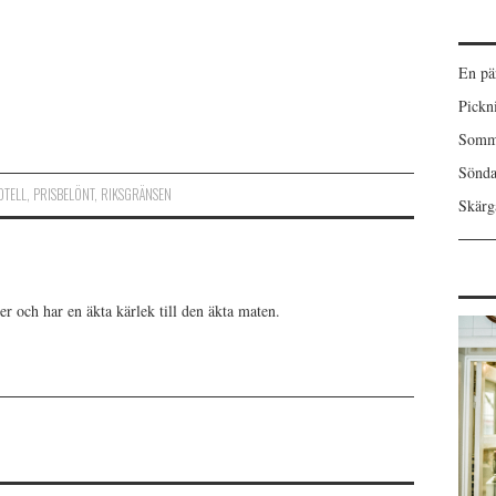
En pä
Pickn
Somma
Sönda
OTELL
,
PRISBELÖNT
,
RIKSGRÄNSEN
Skärgå
er och har en äkta kärlek till den äkta maten.