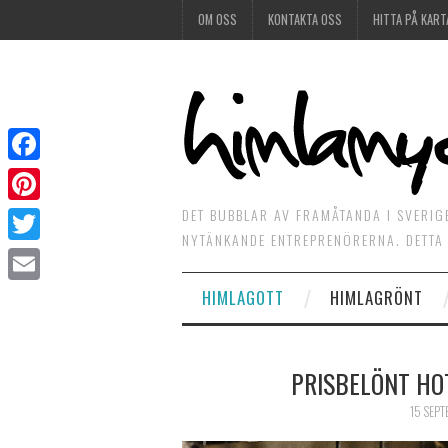
OM OSS
KONTAKTA OSS
HITTA PÅ KART
Facebook
DET BUBBLAR AV FRAMÅTANDA I SVERIG
Pinterest
NYTÄNKANDE ENTREPRENÖRERNA. DETTA 
Twitter
HIMLAGOTT
HIMLAGRÖNT
Email
PRISBELÖNT HO
15 SEPT