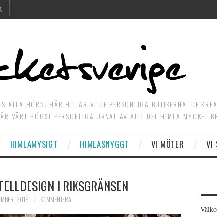
A
ES ALLA HÖRN. HÄR HITTAR VI DE PERSONLIGA BUTIKERNA, DE KRE
ÄR VÅRT HÖGST PERSONLIGA URVAL AV ALLT DET HIMLA MYCKET B
HIMLAMYSIGT
HIMLASNYGGT
VI MÖTER
VI
TELLDESIGN I RIKSGRÄNSEN
EMBER, 2019
KOMMENTERA
Välko