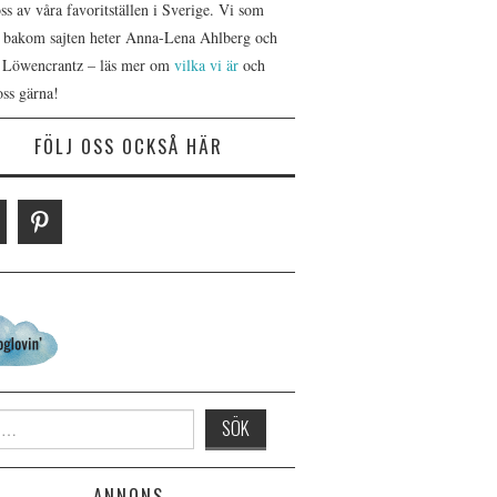
s av våra favoritställen i Sverige. Vi som
r bakom sajten heter Anna-Lena Ahlberg och
 Löwencrantz – läs mer om
vilka vi är
och
oss gärna!
FÖLJ OSS OCKSÅ HÄR
 for:
ANNONS