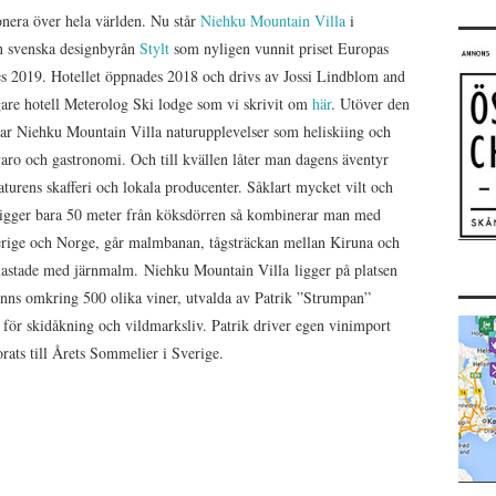
onera över hela världen. Nu står
Niehku Mountain Villa
i
en svenska designbyrån
Stylt
som nyligen vunnit priset Europas
s 2019. Hotellet öppnades 2018 och drivs av Jossi Lindblom and
gare hotell Meterolog Ski lodge som vi skrivit om
här
. Utöver den
rar Niehku Mountain Villa naturupplevelser som heliskiing och
aro och gastronomi. Och till kvällen låter man dagens äventyr
turens skafferi och lokala producenter. Såklart mycket vilt och
 ligger bara 50 meter från köksdörren så kombinerar man med
erige och Norge, går malmbanan, tågsträckan mellan Kiruna och
g lastade med järnmalm. Niehku Mountain Villa ligger på platsen
inns omkring 500 olika viner, utvalda av Patrik ”Strumpan”
m för skidåkning och vildmarksliv. Patrik driver egen vinimport
korats till Årets Sommelier i Sverige.