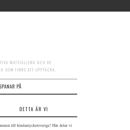
ATIVA MATSTÄLLENA OCH DE
RA SOM FINNS ATT UPPTÄCKA.
 SPANAR PÅ
DETTA ÄR VI
mmen till himlamycketsverige! Här delar vi