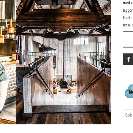
med os
ligge
Karin
tipsa 
Search