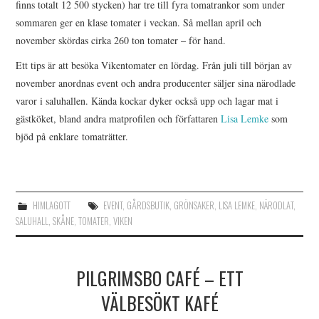
finns totalt 12 500 stycken) har tre till fyra tomatrankor som under
sommaren ger en klase tomater i veckan. Så mellan april och
november skördas cirka 260 ton tomater – för hand.
Ett tips är att besöka Vikentomater en lördag. Från juli till början av
november anordnas event och andra producenter säljer sina närodlade
varor i saluhallen. Kända kockar dyker också upp och lagar mat i
gästköket, bland andra matprofilen och författaren
Lisa Lemke
som
bjöd på enklare tomaträtter.
HIMLAGOTT
EVENT
,
GÅRDSBUTIK
,
GRÖNSAKER
,
LISA LEMKE
,
NÄRODLAT
,
SALUHALL
,
SKÅNE
,
TOMATER
,
VIKEN
PILGRIMSBO CAFÉ – ETT
VÄLBESÖKT KAFÉ