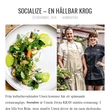
SOCIALIZE – EN HÅLLBAR KROG
20 NOVEMBER, 2014
KOMMENTERA
Från kulturhuvudstaden Umeå kommer här ett spännande
restaurangtips.
Socialize
är Umeås första KRAV-märkta restaurang. I
den lilla byn Brån, strax utanför Umeå driver de sin egen ekologiska