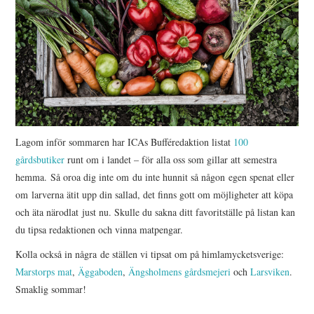
Lagom inför sommaren har ICAs Bufféredaktion listat
100
gårdsbutiker
runt om i landet – för alla oss som gillar att semestra
hemma. Så oroa dig inte om du inte hunnit så någon egen spenat eller
om larverna ätit upp din sallad, det finns gott om möjligheter att köpa
och äta närodlat just nu. Skulle du sakna ditt favoritställe på listan kan
du tipsa redaktionen och vinna matpengar.
Kolla också in några de ställen vi tipsat om på himlamycketsverige:
Marstorps mat
,
Äggaboden
,
Ängsholmens gårdsmejeri
och
Larsviken
.
Smaklig sommar!