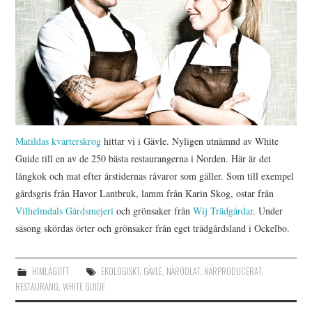
Matildas kvarterskrog
hittar vi i Gävle. Nyligen utnämnd av White
Guide till en av de 250 bästa restaurangerna i Norden. Här är det
långkok och mat efter årstidernas råvaror som gäller. Som till exempel
gårdsgris från Havor Lantbruk, lamm från Karin Skog, ostar från
Vilhelmdals Gårdsmejeri
och grönsaker från
Wij Trädgårdar
. Under
säsong skördas örter och grönsaker från eget trädgårdsland i Ockelbo.
HIMLAGOTT
EKOLOGISKT
,
GÄVLE
,
NÄRODLAT
,
NÄRPRODUCERAT
,
RESTAURANG
,
WHITE GUIDE