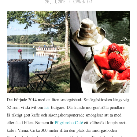
26 JULI, 2016
KOMMENTERA
Det började 2014 med en liten smörgåsbod. Smörgåskiosken längs väg
52 som vi skrivit om
här
tidigare. Där kunde morgontrötta pendlare
få riktigt gott kaffe och säsongskomponerade smörgåsar att ta med
eller äta i bilen. Numera är
Pilgrimsbo Café
ett välbesökt loppisinrett
kafé i Vrena. Cirka 300 meter ifrån den plats där smörgåsboden