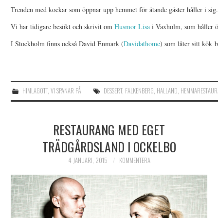
Trenden med kockar som öppnar upp hemmet för ätande gäster håller i sig.
Vi har tidigare besökt och skrivit om
Husmor Lisa
i Vaxholm, som håller öp
I Stockholm finns också David Enmark (
Davidathome
) som låter sitt kök 
HIMLAGOTT
,
VI SPANAR PÅ
DESSERT
,
FALKENBERG
,
HALLAND
,
HEMMARESTAUR
RESTAURANG MED EGET
TRÄDGÅRDSLAND I OCKELBO
4 JANUARI, 2015
KOMMENTERA