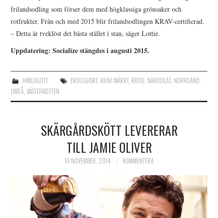
frilandsodling som förser dem med högklassiga grönsaker och
rotfrukter. Från och med 2015 blir frilandsodlingen KRAV-certifierad.
– Detta är tveklöst det bästa stället i stan, säger Lottie.
Uppdatering: Socialize stängdes i augusti 2015.
HIMLAGOTT
EKOLOGISKT
,
KRAV-MÄRKT
,
KROG
,
NÄRODLAT
,
NORRLAND
,
UMEÅ
,
VÄSTERBOTTEN
SKÄRGÅRDSKÖTT LEVERERAR
Po
Ä
TILL JAMIE OLIVER
I
na
10 NOVEMBER, 2014
KOMMENTERA