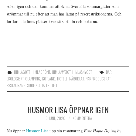
solen igen och den kommer att skina över alla sommargäster som
strömmar till nu efter att man har lättat på reserestriktionerna. Och
fortfarande finns platser kvar så surfa in och boka nu.
HIMLAGOTT
,
HIMLAGRÖNT
,
HIMLAMYSIGT
,
HIMLASNYGGT
BAR
,
EKOLOGISKT
,
GLAMPING
,
GOTLAND
,
HOTELL
,
NÄRODLAT
,
NÄRPRODUCERAT
,
RESTAURANG
,
SURFING
,
TÄLTHOTELL
HUSMOR LISA ÖPPNAR IGEN
10 JUNI, 2020
KOMMENTERA
Nu öppnar
Husmor Lisa
upp sin resatuarang
Fine Home Dining by