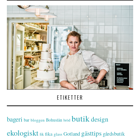
ETIKETTER
butik
bageri
design
bar
Bohuslän
bloggen
bröd
ekologiskt
gästtips
Gotland
gårdsbutik
fika
glass
fik