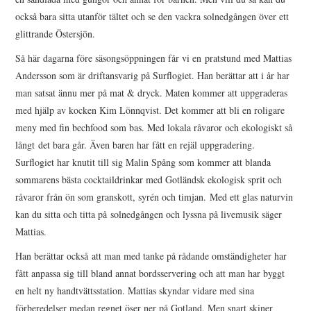
också bara sitta utanför tältet och se den vackra solnedgången över ett
glittrande Östersjön.
Så här dagarna före säsongsöppningen får vi en pratstund med Mattias
Andersson som är driftansvarig på Surflogiet. Han berättar att i år har
man satsat ännu mer på mat & dryck. Maten kommer att uppgraderas
med hjälp av kocken Kim Lönnqvist. Det kommer att bli en roligare
meny med fin bechfood som bas. Med lokala råvaror och ekologiskt så
långt det bara går. Även baren har fått en rejäl uppgradering.
Surflogiet har knutit till sig Malin Spång som kommer att blanda
sommarens bästa cocktaildrinkar med Gotländsk ekologisk sprit och
råvaror från ön som granskott, syrén och timjan. Med ett glas naturvin
kan du sitta och titta på solnedgången och lyssna på livemusik säger
Mattias.
Han berättar också att man med tanke på rådande omständigheter har
fått anpassa sig till bland annat bordsservering och att man har byggt
en helt ny handtvättsstation. Mattias skyndar vidare med sina
förberedelser medan regnet öser ner på Gotland. Men snart skiner