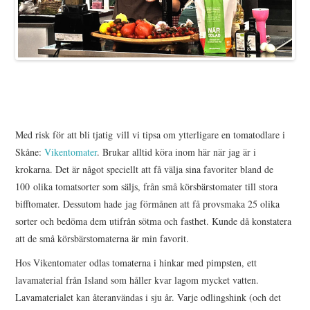
us
Med risk för att bli tjatig vill vi tipsa om ytterligare en tomatodlare i
Skåne:
Vikentomater
. Brukar alltid köra inom här när jag är i
krokarna. Det är något speciellt att få välja sina favoriter bland de
100 olika tomatsorter som säljs, från små körsbärstomater till stora
bifftomater. Dessutom hade jag förmånen att få provsmaka 25 olika
sorter och bedöma dem utifrån sötma och fasthet. Kunde då konstatera
att de små körsbärstomaterna är min favorit.
Hos Vikentomater odlas tomaterna i hinkar med pimpsten, ett
lavamaterial från Island som håller kvar lagom mycket vatten.
Lavamaterialet kan återanvändas i sju år. Varje odlingshink (och det