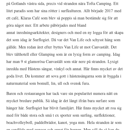
på Gotlands västra sida, precis vid stranden nära Tofta Camping. Ett
litet paradis som har sina rötter i surfkulturen. Allt började 2017 med
ett café, Klaras Café som blev så poppis så man bestämde sig för att
göra något mer. Ett arbete påbörjades med bland
annat inredningsarkitekter, designers och med en ny logga för att skapa
det som idag är Surflogiet. Då var det Van Life och schysst häng som
gällde. Men redan året efter byttes Van Life ut mot Canvastält. Det
blev tälthotell eller Glamping som är en lyxig form av camping. Idag
har man 9 st glamorösa Canvastält som står nere på stranden. Lyxigt
inredda med Hästens sängar, vinkyl och annat. Här finns mycket av det
goda livet. Du kommer att sova gott i hästensängarna som är byggda i
naturmaterial som bomull, lin, ull och svensk fura.
Baren och restaurangen har tack vare sin popularitet numera nått en
mycket bredare publik. Så idag är det långt ifrån bara surfare som
hänger här. Surflogiet har blivit familjärt. Här finns mycket att roa sig
med för både stora och små t ex sporter som surfing, surflektioner,
beachvolleyboll, paddelbrädor, kanot, yoga mm. Hela stranden är som
en sandlåda med gungor och annat för barnen. Men vill du så kan du