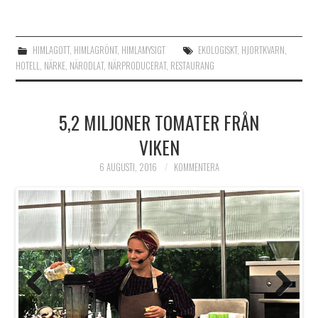
HIMLAGOTT
,
HIMLAGRÖNT
,
HIMLAMYSIGT
EKOLOGISKT
,
HJORTKVARN
,
HOTELL
,
NÄRKE
,
NÄRODLAT
,
NÄRPRODUCERAT
,
RESTAURANG
5,2 MILJONER TOMATER FRÅN
VIKEN
6 AUGUSTI, 2016
KOMMENTERA
Previo
Next