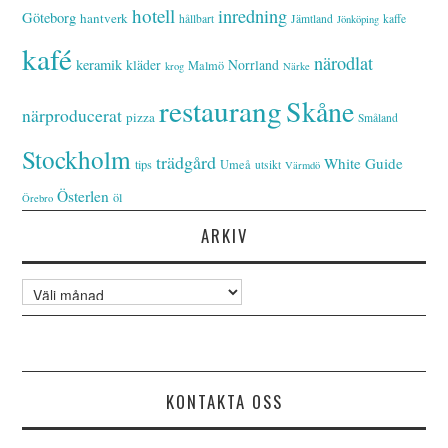
hotell
inredning
Göteborg
hantverk
hållbart
Jämtland
kaffe
Jönköping
kafé
närodlat
keramik
kläder
Norrland
Malmö
krog
Närke
restaurang
Skåne
närproducerat
pizza
Småland
Stockholm
trädgård
White Guide
tips
Umeå
utsikt
Värmdö
Österlen
öl
Örebro
ARKIV
Arkiv
KONTAKTA OSS