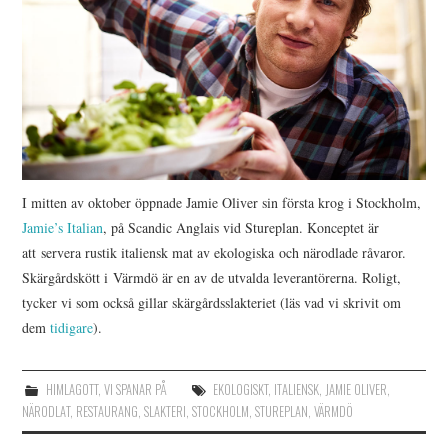
I mitten av oktober öppnade Jamie Oliver sin första krog i Stockholm,
Jamie’s Italian
, på Scandic Anglais vid Stureplan. Konceptet är
att servera rustik italiensk mat av ekologiska och närodlade råvaror.
Skärgårdskött i Värmdö är en av de utvalda leverantörerna. Roligt,
tycker vi som också gillar skärgårdsslakteriet (läs vad vi skrivit om
dem
tidigare
).
HIMLAGOTT
,
VI SPANAR PÅ
EKOLOGISKT
,
ITALIENSK
,
JAMIE OLIVER
,
NÄRODLAT
,
RESTAURANG
,
SLAKTERI
,
STOCKHOLM
,
STUREPLAN
,
VÄRMDÖ