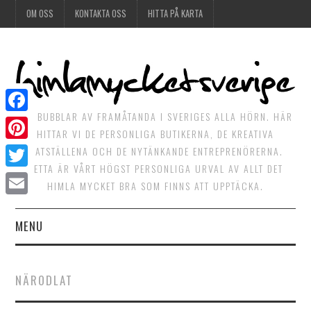
OM OSS
KONTAKTA OSS
HITTA PÅ KARTA
DET BUBBLAR AV FRAMÅTANDA I SVERIGES ALLA HÖRN. HÄR
Facebook
HITTAR VI DE PERSONLIGA BUTIKERNA, DE KREATIVA
Pinterest
MATSTÄLLENA OCH DE NYTÄNKANDE ENTREPRENÖRERNA.
DETTA ÄR VÅRT HÖGST PERSONLIGA URVAL AV ALLT DET
Twitter
HIMLA MYCKET BRA SOM FINNS ATT UPPTÄCKA.
Email
MENU
HIMLAGOTT
NÄRODLAT
HIMLAGRÖNT