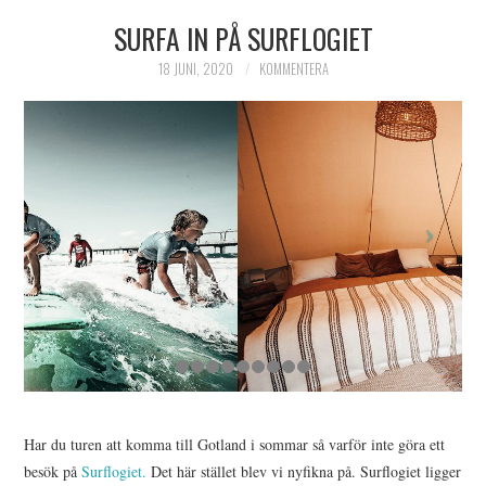
SURFA IN PÅ SURFLOGIET
HIMLAMYSIGT
18 JUNI, 2020
KOMMENTERA
HIMLASNYGGT
VI MÖTER
VI SPANAR PÅ
Har du turen att komma till Gotland i sommar så varför inte göra ett
besök på
Surflogiet.
Det här stället blev vi nyfikna på. Surflogiet ligger