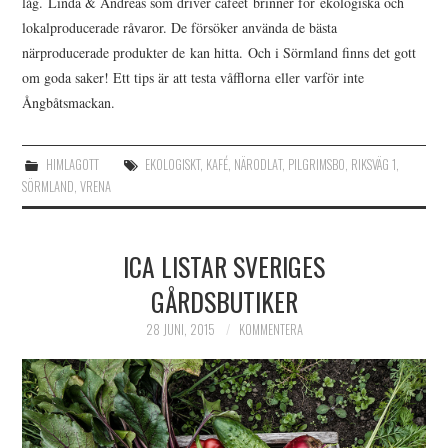
låg. Linda & Andreas som driver caféet brinner för ekologiska och
lokalproducerade råvaror. De försöker använda de bästa
närproducerade produkter de kan hitta. Och i Sörmland finns det gott
om goda saker! Ett tips är att testa våfflorna eller varför inte
Ångbåtsmackan.
HIMLAGOTT
EKOLOGISKT
,
KAFÉ
,
NÄRODLAT
,
PILGRIMSBO
,
RIKSVÄG 1
,
SÖRMLAND
,
VRENA
ICA LISTAR SVERIGES
GÅRDSBUTIKER
28 JUNI, 2015
KOMMENTERA