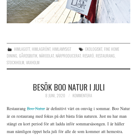
HIMLAGOTT
,
HIMLAGRÖNT
,
HIMLAMYSIGT
EKOLOGISKT
,
FINE HOME
DINING
,
GÅRDSBUTIK
,
NÄRODLAT
,
NÄRPRODUCERAT
,
RESARÖ
,
RESTAURANG
,
STOCKHOLM
,
VAXHOLM
BESÖK BOO NATUR I JULI
8 JUNI, 2020
KOMMENTERA
Restaurang
Boo Natur
är definitivt värt en omväg i sommar. Boo Natur
är en restaurang med fokus på det bästa från naturen. Just nu har man
stängt en kort period för att ladda inför sommarsäsongen. I år håller
man nämligen öppet hela juli för alle de som kommer att hemestra.