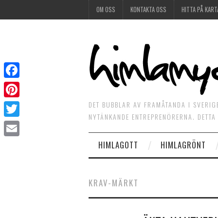
OM OSS
KONTAKTA OSS
HITTA PÅ KART
Facebook
DET BUBBLAR AV FRAMÅTANDA I SVERIG
Pinterest
NYTÄNKANDE ENTREPRENÖRERNA. DETTA 
Twitter
HIMLAGOTT
HIMLAGRÖNT
Email
KRAV-MÄRKT