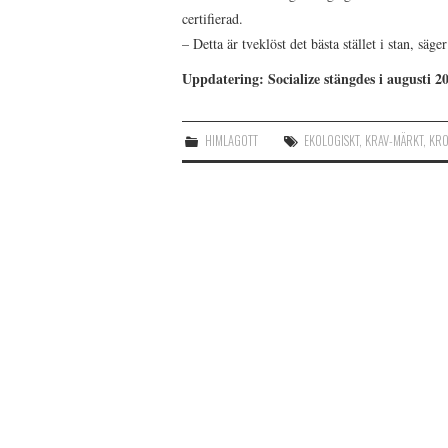
certifierad.
– Detta är tveklöst det bästa stället i stan, säger
Uppdatering: Socialize stängdes i augusti 2
HIMLAGOTT
EKOLOGISKT
,
KRAV-MÄRKT
,
KR