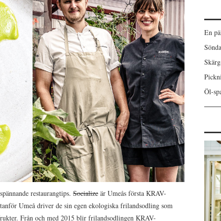
En pä
Sönda
Skärgå
Pickn
Öl-spa
spännande restaurangtips.
Socialize
är Umeås första KRAV-
 utanför Umeå driver de sin egen ekologiska frilandsodling som
frukter. Från och med 2015 blir frilandsodlingen KRAV-