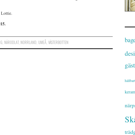
 Lottie.
015.
bage
OG
,
NÄRODLAT
,
NORRLAND
,
UMEÅ
,
VÄSTERBOTTEN
des
gäst
hållbar
keram
närp
Sk
träd