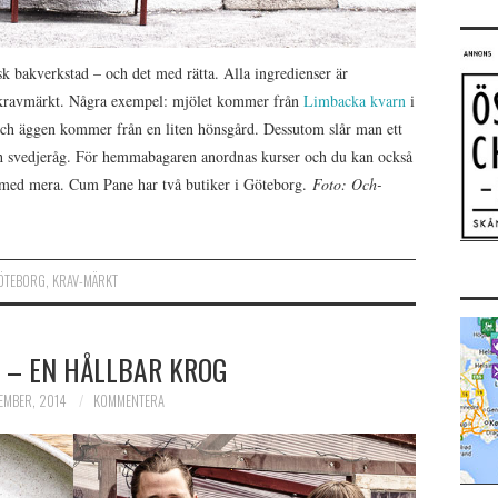
sk bakverkstad – och det med rätta. Alla ingredienser är
är kravmärkt. Några exempel: mjölet kommer från
Limbacka kvarn
i
och äggen kommer från en liten hönsgård. Dessutom slår man ett
h svedjeråg. För hemmabagaren anordnas kurser och du kan också
st med mera. Cum Pane har två butiker i Göteborg.
Foto: Och-
ÖTEBORG
,
KRAV-MÄRKT
E – EN HÅLLBAR KROG
EMBER, 2014
KOMMENTERA