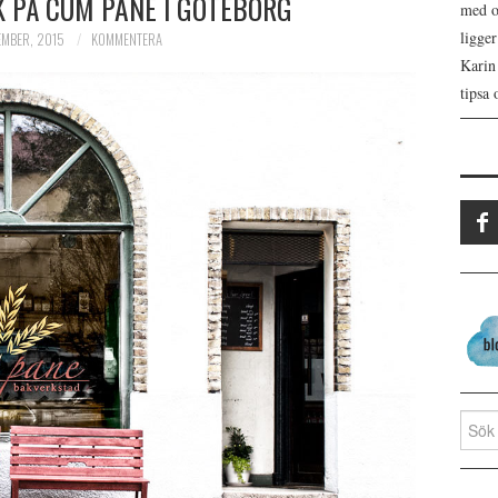
 PÅ CUM PANE I GÖTEBORG
med os
ligge
EMBER, 2015
KOMMENTERA
Karin
tipsa 
Search