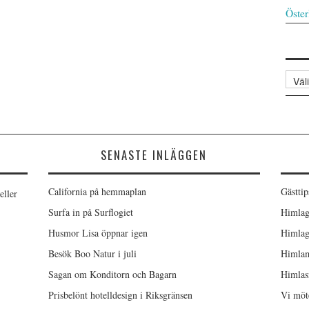
Öster
Arkiv
SENASTE INLÄGGEN
California på hemmaplan
Gästtip
eller
Surfa in på Surflogiet
Himlag
Husmor Lisa öppnar igen
Himlag
Besök Boo Natur i juli
Himlam
Sagan om Konditorn och Bagarn
Himlas
Prisbelönt hotelldesign i Riksgränsen
Vi möt