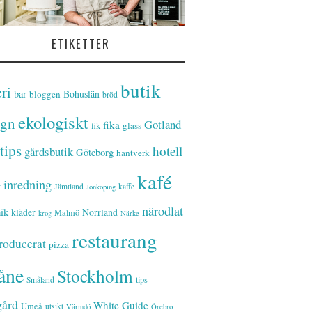
ETIKETTER
butik
ri
bar
Bohuslän
bloggen
bröd
ekologiskt
ign
Gotland
fika
glass
fik
tips
hotell
gårdsbutik
Göteborg
hantverk
kafé
inredning
t
Jämtland
kaffe
Jönköping
närodlat
ik
kläder
Norrland
Malmö
krog
Närke
restaurang
roducerat
pizza
åne
Stockholm
tips
Småland
gård
White Guide
Umeå
utsikt
Värmdö
Örebro