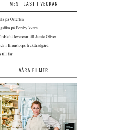
MEST LÄST I VECKAN
rla på Österlen
gsfika på Forsby kvarn
rdskött levererar till Jamie Oliver
ick i Brunstorps fruktträdgård
 till far
VÅRA FILMER