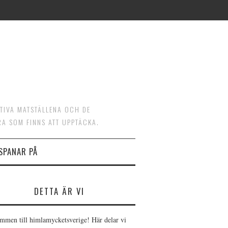
ATIVA MATSTÄLLENA OCH DE
RA SOM FINNS ATT UPPTÄCKA.
 SPANAR PÅ
DETTA ÄR VI
mmen till himlamycketsverige! Här delar vi