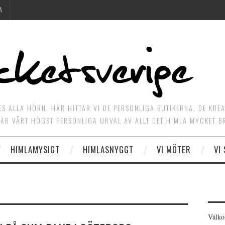
A
ES ALLA HÖRN. HÄR HITTAR VI DE PERSONLIGA BUTIKERNA, DE KRE
ÄR VÅRT HÖGST PERSONLIGA URVAL AV ALLT DET HIMLA MYCKET B
HIMLAMYSIGT
HIMLASNYGGT
VI MÖTER
VI
Välko