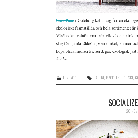
Cum Pane
i Göteborg kallar sig för en ekologi
ekologiskt framställda och hela sortimentet 
Väröbacka, valnötterna från vildväxande träd 
slag för gamla sädeslag som dinkel, emmer oc
köpa olika mjölsorter, surdegar, ekologisk jä
Studio
HIMLAGOTT
BAGERI
,
BRÖD
,
EKOLOGISKT
,
G
SOCIALIZ
20 NOV