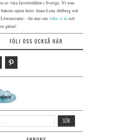
s av våra favoritställen i Sverige. Vi som
r bakom sajten heter Anna-Lena Ahlberg och
 Löwencrantz – läs mer om
vilka vi är
och
oss gärna!
FÖLJ OSS OCKSÅ HÄR
 for:
ANNONS