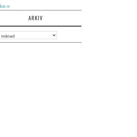
len
öl
ARKIV