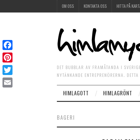
OM OSS
KONTAKTA OSS
HITTA PÅ KART
Facebook
DET BUBBLAR AV FRAMÅTANDA I SVERIG
Pinterest
NYTÄNKANDE ENTREPRENÖRERNA. DETTA 
Twitter
HIMLAGOTT
HIMLAGRÖNT
Email
BAGERI