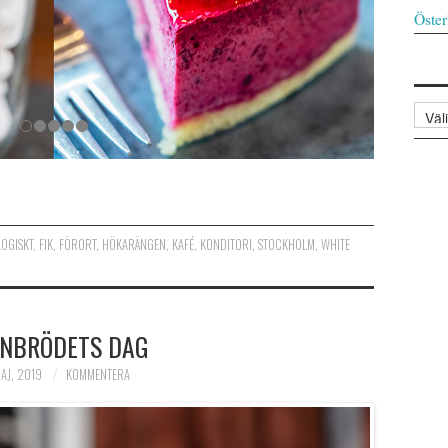
Öster
Arkiv
LOGISKT
,
FIK
,
FÖRORT
,
HÖKARÄNGEN
,
KAFÉ
,
KONDITORI
,
STOCKHOLM
,
WHITE
NBRÖDETS DAG
AJ, 2019
KOMMENTERA