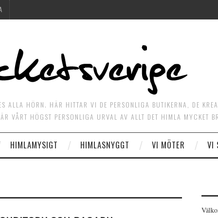
A
ES ALLA HÖRN. HÄR HITTAR VI DE PERSONLIGA BUTIKERNA, DE KRE
ÄR VÅRT HÖGST PERSONLIGA URVAL AV ALLT DET HIMLA MYCKET B
HIMLAMYSIGT
HIMLASNYGGT
VI MÖTER
VI
Välko