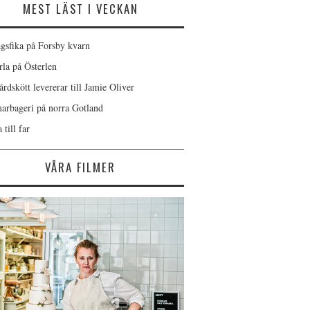
MEST LÄST I VECKAN
gsfika på Forsby kvarn
rla på Österlen
rdskött levererar till Jamie Oliver
rbageri på norra Gotland
 till far
VÅRA FILMER