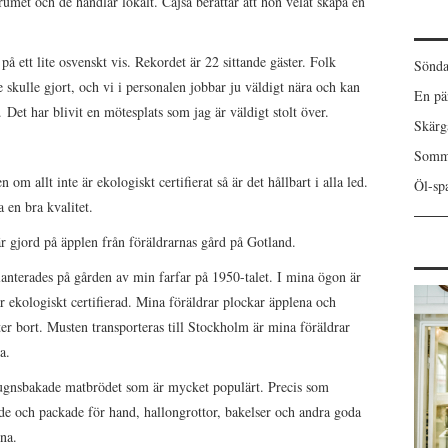
umet och de handlar lokalt. Cajsa berättar att hon velat skapa en
på ett lite osvenskt vis. Rekordet är 22 sittande gäster. Folk
Sönda
skulle gjort, och vi i personalen jobbar ju väldigt nära och kan
En pä
 Det har blivit en mötesplats som jag är väldigt stolt över.
Skärgå
Somma
om allt inte är ekologiskt certifierat så är det hållbart i alla led.
Öl-spa
 en bra kvalitet.
r gjord på äpplen från föräldrarnas gård på Gotland.
anterades på gården av min farfar på 1950-talet. I mina ögon är
är ekologiskt certifierad. Mina föräldrar plockar äpplena och
r bort. Musten transporteras till Stockholm är mina föräldrar
a.
gnsbakade matbrödet som är mycket populärt. Precis som
ade och packade för hand, hallongrottor, bakelser och andra goda
na.