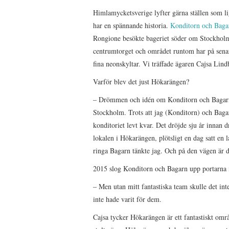
Himlamycketsverige lyfter gärna ställen som li
har en spännande historia.
Konditorn och Baga
Rongione besökte bageriet söder om Stockholm.
centrumtorget och området runtom har på senar
fina neonskyltar. Vi träffade ägaren Cajsa Lin
Varför blev det just Hökarängen?
– Drömmen och idén om Konditorn och Bagarn 
Stockholm. Trots att jag (Konditorn) och Baga
konditoriet levt kvar. Det dröjde sju år innan d
lokalen i Hökarängen, plötsligt en dag satt en 
ringa Bagarn tänkte jag. Och på den vägen är d
2015 slog Konditorn och Bagarn upp portarna
– Men utan mitt fantastiska team skulle det inte
inte hade varit för dem.
Cajsa tycker Hökarängen är ett fantastiskt områ