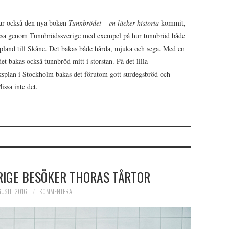
 har också den nya boken
Tunnbrödet – en läcker historia
kommit,
esa genom Tunnbrödssverige med exempel på hur tunnbröd både
appland till Skåne. Det bakas både hårda, mjuka och sega. Med en
t bakas också tunnbröd mitt i storstan. På det lilla
ksplan i Stockholm bakas det förutom gott surdegsbröd och
issa inte det.
IGE BESÖKER THORAS TÅRTOR
USTI, 2016
KOMMENTERA