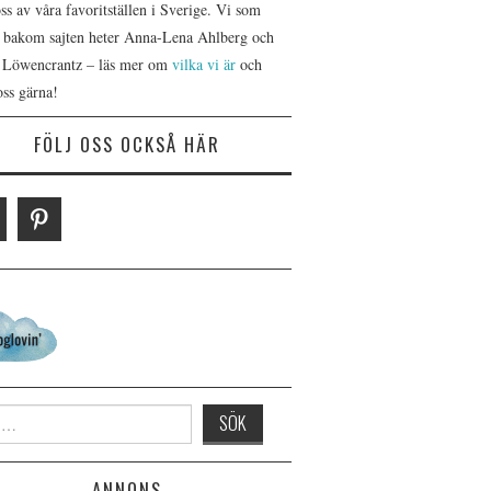
s av våra favoritställen i Sverige. Vi som
r bakom sajten heter Anna-Lena Ahlberg och
 Löwencrantz – läs mer om
vilka vi är
och
oss gärna!
FÖLJ OSS OCKSÅ HÄR
 for:
ANNONS