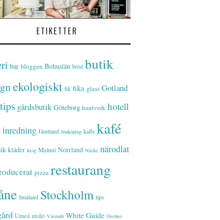
ETIKETTER
butik
ri
bar
Bohuslän
bloggen
bröd
ekologiskt
ign
Gotland
fika
glass
fik
tips
hotell
gårdsbutik
Göteborg
hantverk
kafé
inredning
t
Jämtland
kaffe
Jönköping
närodlat
ik
kläder
Norrland
Malmö
krog
Närke
restaurang
roducerat
pizza
åne
Stockholm
tips
Småland
gård
White Guide
Umeå
utsikt
Värmdö
Örebro