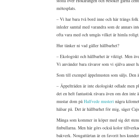
stolta över Hökarängen och besöker gärna centr
mötesplats.
– Vi har bara två bord inne och här trängs folk 
inleder samtal med varandra som de annars inte 
ofta vara med och umgås vilket är himla roligt.
Hur tänker ni vad gäller hållbarhet?
–
Ekologiskt och hållbarhet är viktigt. Men även 
Vi använder bara råvaror som vi själva anser ha
Som till exempel äppelmusten som säljs. Den ä
–
Äppelträden är inte ekologiskt odlade men pl
det en helt fantastisk råvara även om den inte 
mustar dom på
Halfvede musteri
några kilomete
hälsar på.
Det är hållbarhet för mig, säger Cajs
Många som kommer in köper med sig det stenu
finbullarna. Men här görs också kolor tillverk
bakverk. Nougattårtan är en favorit hos kunder