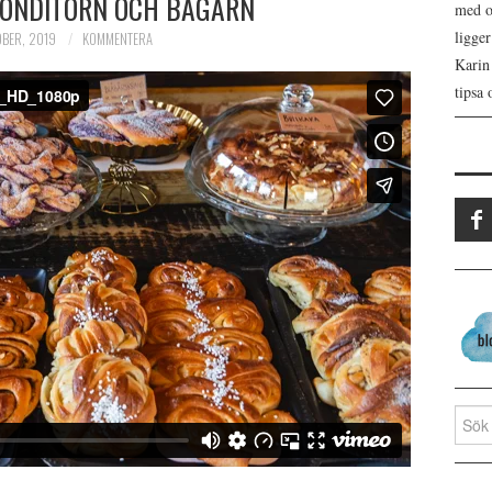
ONDITORN OCH BAGARN
med os
ligge
OBER, 2019
KOMMENTERA
Karin
tipsa 
Search