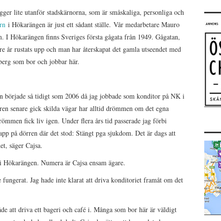
gger lite utanför stadskärnorna, som är småskaliga, personliga och
rn
i Hökarängen är just ett sådant ställe. Vår medarbetare Mauro
 I Hökarängen finns Sveriges första gågata från 1949. Gågatan,
e år rustats upp och man har återskapat det gamla utseendet med
dberg som bor och jobbar här.
började så tidigt som 2006 då jag jobbade som konditor på NK i
ren senare gick skilda vägar har alltid drömmen om det egna
römmen fick liv igen. Under flera års tid passerade jag förbi
lapp på dörren där det stod: Stängt pga sjukdom. Det är dags att
et, säger Cajsa.
 i Hökarängen. Numera är Cajsa ensam ägare.
 fungerat. Jag hade inte klarat att driva konditoriet framåt om det
de att driva ett bageri och café i. Många som bor här är väldigt