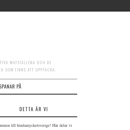
ATIVA MATSTÄLLENA OCH DE
RA SOM FINNS ATT UPPTÄCKA.
 SPANAR PÅ
DETTA ÄR VI
mmen till himlamycketsverige! Här delar vi