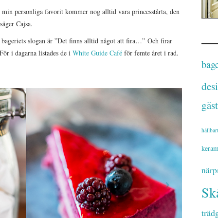
 min personliga favorit kommer nog alltid vara princesstårta, den
 säger Cajsa.
 bageriets slogan är ”Det finns alltid något att fira…” Och firar
ör i dagarna listades de i
White Guide Café
för femte året i rad.
bage
des
gäst
hållbar
keram
närp
Sk
träd