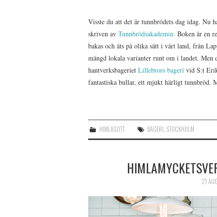
Visste du att det är tunnbrödets dag idag. Nu
skriven av
Tunnbrödsakademin.
Boken är en r
bakas och äts på olika sätt i vårt land, från L
mängd lokala varianter runt om i landet. Men de
hantverksbageriet
Lillebrors bageri
vid S:t Eri
fantastiska bullar, ett mjukt härligt tunnbröd. M
HIMLAGOTT
BAGERI
,
STOCKHOLM
HIMLAMYCKETSVER
21 AUG