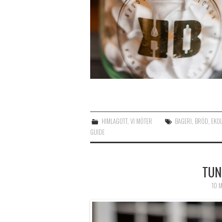
HIMLAGOTT
,
VI MÖTER
BAGERI
,
BRÖD
,
EKO
GUIDE
TUN
10 M