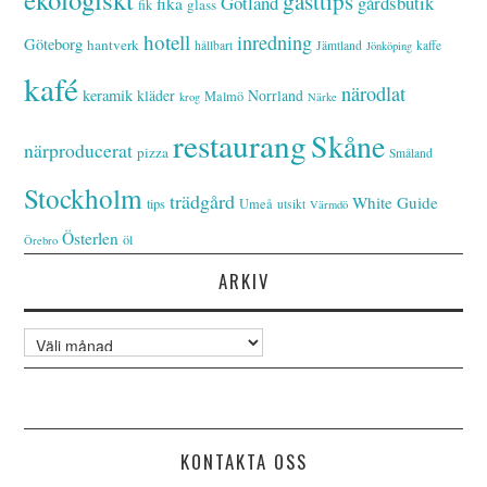
gästtips
Gotland
gårdsbutik
fika
glass
fik
hotell
inredning
Göteborg
hantverk
hållbart
Jämtland
kaffe
Jönköping
kafé
närodlat
keramik
kläder
Norrland
Malmö
krog
Närke
restaurang
Skåne
närproducerat
pizza
Småland
Stockholm
trädgård
White Guide
tips
Umeå
utsikt
Värmdö
Österlen
öl
Örebro
ARKIV
Arkiv
KONTAKTA OSS