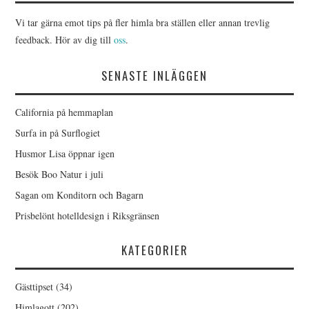
Vi tar gärna emot tips på fler himla bra ställen eller annan trevlig
feedback. Hör av dig till
oss
.
SENASTE INLÄGGEN
California på hemmaplan
Surfa in på Surflogiet
Husmor Lisa öppnar igen
Besök Boo Natur i juli
Sagan om Konditorn och Bagarn
Prisbelönt hotelldesign i Riksgränsen
KATEGORIER
Gästtipset
(34)
Himlagott
(202)