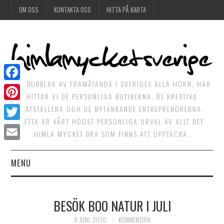
OM OSS
KONTAKTA OSS
HITTA PÅ KARTA
DET BUBBLAR AV FRAMÅTANDA I SVERIGES ALLA HÖRN. HÄR
Facebook
HITTAR VI DE PERSONLIGA BUTIKERNA, DE KREATIVA
Pinterest
MATSTÄLLENA OCH DE NYTÄNKANDE ENTREPRENÖRERNA.
DETTA ÄR VÅRT HÖGST PERSONLIGA URVAL AV ALLT DET
Twitter
HIMLA MYCKET BRA SOM FINNS ATT UPPTÄCKA.
Email
MENU
HIMLAGOTT
BESÖK BOO NATUR I JULI
HIMLAGRÖNT
8 JUNI, 2020
KOMMENTERA