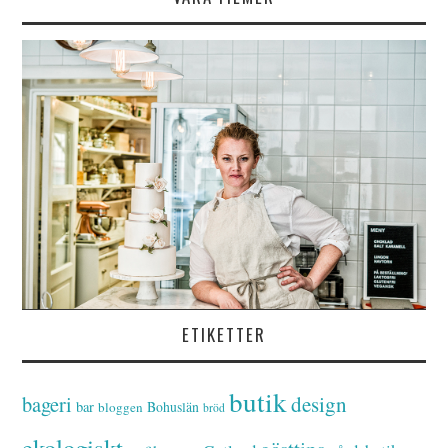
ETIKETTER
butik
bageri
design
bar
Bohuslän
bloggen
bröd
ekologiskt