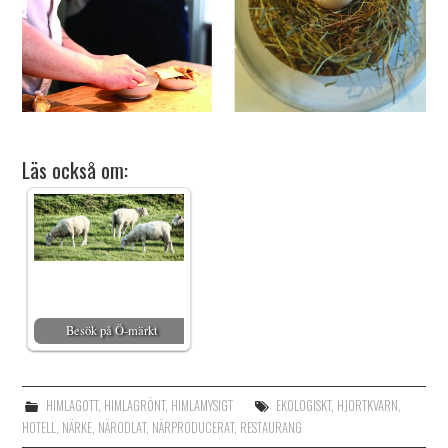
Läs också om:
Besök på Ö-märkt
HIMLAGOTT
,
HIMLAGRÖNT
,
HIMLAMYSIGT
EKOLOGISKT
,
HJORTKVARN
,
HOTELL
,
NÄRKE
,
NÄRODLAT
,
NÄRPRODUCERAT
,
RESTAURANG