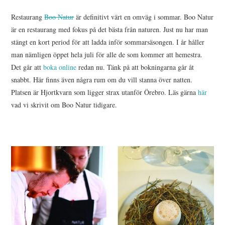
HIMLAMYSIGT
Restaurang
Boo Natur
är definitivt värt en omväg i sommar. Boo Natur
är en restaurang med fokus på det bästa från naturen. Just nu har man
HIMLASNYGGT
stängt en kort period för att ladda inför sommarsäsongen. I år håller
man nämligen öppet hela juli för alle de som kommer att hemestra.
VI MÖTER
Det går att
boka online
redan nu. Tänk på att bokningarna går åt
snabbt. Här finns även några rum om du vill stanna över natten.
VI SPANAR PÅ
Platsen är Hjortkvarn som ligger strax utanför Örebro. Läs gärna
här
vad vi skrivit om Boo Natur tidigare.