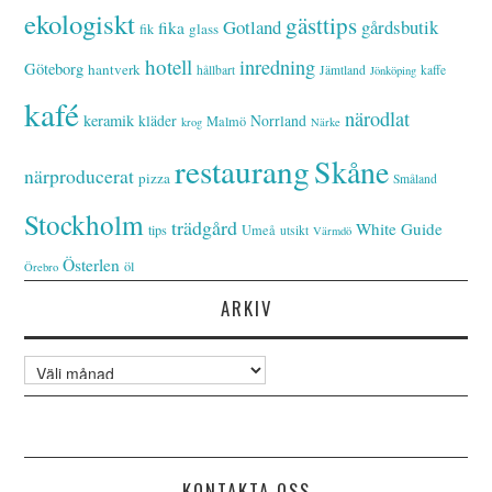
ekologiskt
gästtips
Gotland
gårdsbutik
fika
glass
fik
hotell
inredning
Göteborg
hantverk
hållbart
Jämtland
kaffe
Jönköping
kafé
närodlat
keramik
kläder
Norrland
Malmö
krog
Närke
restaurang
Skåne
närproducerat
pizza
Småland
Stockholm
trädgård
White Guide
tips
Umeå
utsikt
Värmdö
Österlen
öl
Örebro
ARKIV
Arkiv
KONTAKTA OSS