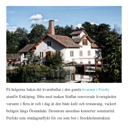
HIMLAMYSIGT
HIMLASNYGGT
VI MÖTER
VI SPANAR PÅ
På helgerna bakas det kvarnbullar i den gamla
kvarnen i Forsby
utanför Enköping. Ibba med maken Staffan renoverade kvarngården
varsamt i flera år och i dag är den både kafé och restaurang, vackert
belägen längs Örsundaån. Dessutom anordnas konserter sommartid.
Perfekt som söndagsutflykt för oss som bor i Stockholmstrakten.