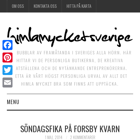
OM OSS
KONTAKTA OSS
HITTA PÅ KARTA
DET BUBBLAR AV FRAMÅTANDA I SVERIGES ALLA HÖRN. HÄR
Facebook
HITTAR VI DE PERSONLIGA BUTIKERNA, DE KREATIVA
Pinterest
MATSTÄLLENA OCH DE NYTÄNKANDE ENTREPRENÖRERNA.
DETTA ÄR VÅRT HÖGST PERSONLIGA URVAL AV ALLT DET
Twitter
HIMLA MYCKET BRA SOM FINNS ATT UPPTÄCKA.
Email
MENU
HIMLAGOTT
SÖNDAGSFIKA PÅ FORSBY KVARN
HIMLAGRÖNT
1 MAJ, 2014
2 KOMMENTARER