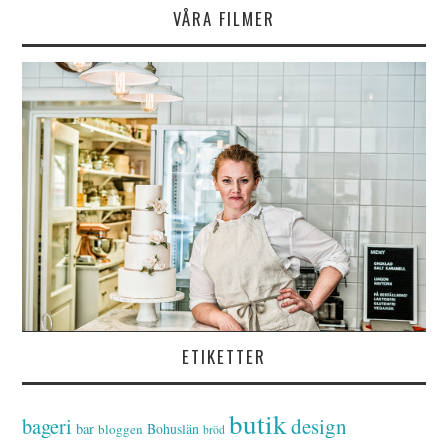
VÅRA FILMER
ETIKETTER
butik
bageri
design
bar
Bohuslän
bloggen
bröd