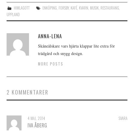
HIMLAGOTT
ENKÖPING
,
FORSBY
,
KAFÉ
,
KVARN
,
MUSIK
,
RESTAURANG
,
UPPLAND
ANNA-LENA
Skåneälskare vars hjärta klappar lite extra för
trädgård och snygg design.
MORE POSTS
2 KOMMENTARER
4 MAJ, 2014
SVARA
IVA ÅBERG