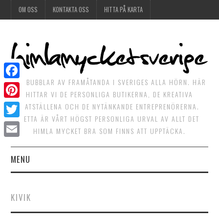
OM OSS
KONTAKTA OSS
HITTA PÅ KARTA
DET BUBBLAR AV FRAMÅTANDA I SVERIGES ALLA HÖRN. HÄR
Facebook
HITTAR VI DE PERSONLIGA BUTIKERNA, DE KREATIVA
Pinterest
MATSTÄLLENA OCH DE NYTÄNKANDE ENTREPRENÖRERNA.
DETTA ÄR VÅRT HÖGST PERSONLIGA URVAL AV ALLT DET
Twitter
HIMLA MYCKET BRA SOM FINNS ATT UPPTÄCKA.
Email
MENU
HIMLAGOTT
KIVIK
HIMLAGRÖNT