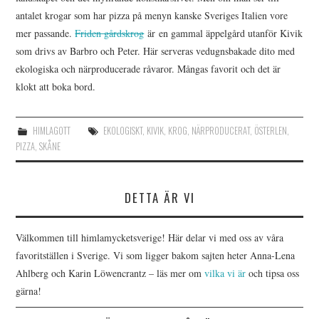
antalet krogar som har pizza på menyn kanske Sveriges Italien vore
mer passande.
Friden gårdskrog
är en gammal äppelgård utanför Kivik
som drivs av Barbro och Peter. Här serveras vedugnsbakade dito med
ekologiska och närproducerade råvaror. Mångas favorit och det är
klokt att boka bord.
HIMLAGOTT
EKOLOGISKT
,
KIVIK
,
KROG
,
NÄRPRODUCERAT
,
ÖSTERLEN
,
PIZZA
,
SKÅNE
DETTA ÄR VI
Välkommen till himlamycketsverige! Här delar vi med oss av våra
favoritställen i Sverige. Vi som ligger bakom sajten heter Anna-Lena
Ahlberg och Karin Löwencrantz – läs mer om
vilka vi är
och tipsa oss
gärna!