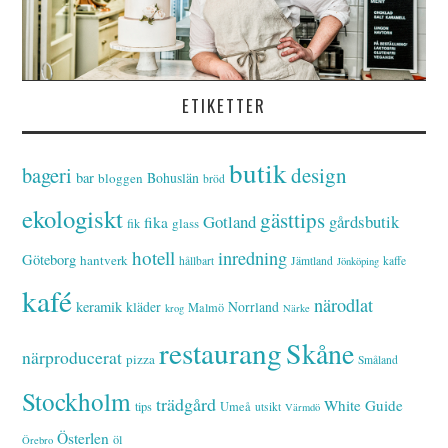
ETIKETTER
butik
bageri
design
bar
Bohuslän
bloggen
bröd
ekologiskt
gästtips
Gotland
gårdsbutik
fika
glass
fik
hotell
inredning
Göteborg
hantverk
hållbart
Jämtland
kaffe
Jönköping
kafé
närodlat
keramik
kläder
Norrland
Malmö
krog
Närke
restaurang
Skåne
närproducerat
pizza
Småland
Stockholm
trädgård
White Guide
tips
Umeå
utsikt
Värmdö
Österlen
öl
Örebro