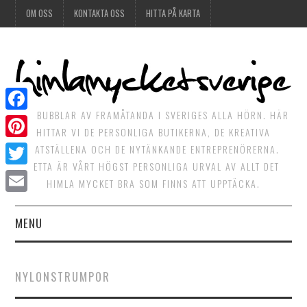
OM OSS
KONTAKTA OSS
HITTA PÅ KARTA
DET BUBBLAR AV FRAMÅTANDA I SVERIGES ALLA HÖRN. HÄR
Facebook
HITTAR VI DE PERSONLIGA BUTIKERNA, DE KREATIVA
Pinterest
MATSTÄLLENA OCH DE NYTÄNKANDE ENTREPRENÖRERNA.
DETTA ÄR VÅRT HÖGST PERSONLIGA URVAL AV ALLT DET
Twitter
HIMLA MYCKET BRA SOM FINNS ATT UPPTÄCKA.
Email
MENU
HIMLAGOTT
NYLONSTRUMPOR
HIMLAGRÖNT