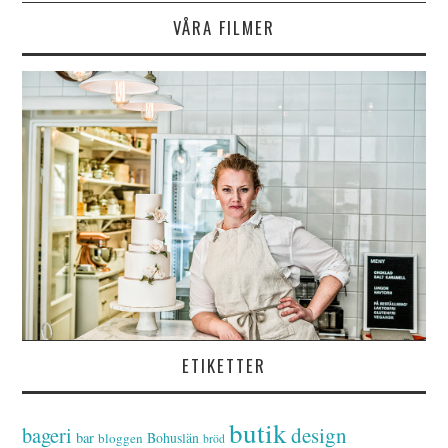
VÅRA FILMER
ETIKETTER
butik
bageri
design
bar
Bohuslän
bloggen
bröd