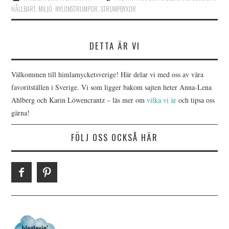
HÅLLBART
,
MILJÖ
,
NYLONSTRUMPOR
,
STRUMPBYXOR
DETTA ÄR VI
Välkommen till himlamycketsverige! Här delar vi med oss av våra
favoritställen i Sverige. Vi som ligger bakom sajten heter Anna-Lena
Ahlberg och Karin Löwencrantz – läs mer om
vilka vi är
och tipsa oss
gärna!
FÖLJ OSS OCKSÅ HÄR