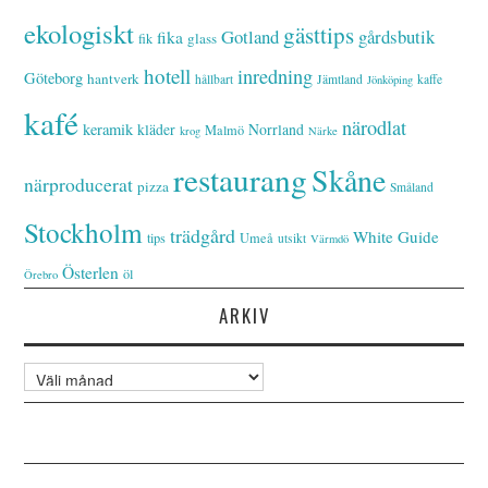
ekologiskt
gästtips
Gotland
gårdsbutik
fika
glass
fik
hotell
inredning
Göteborg
hantverk
hållbart
Jämtland
kaffe
Jönköping
kafé
närodlat
keramik
kläder
Norrland
Malmö
krog
Närke
restaurang
Skåne
närproducerat
pizza
Småland
Stockholm
trädgård
White Guide
tips
Umeå
utsikt
Värmdö
Österlen
öl
Örebro
ARKIV
Arkiv