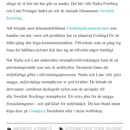
slängs de så fort det har gått en maska. Det här ville Nadia Forsberg
och Linn Frisinger ändra på och de startade tillsammans
Swedish
Stockings
.
Allt började med dokumentärfilmen
Glödlampskonspirationen
som
handlar om hur varor och produkter har en planerad livslängd för att
hålla igång den höga konsumtionstakten. Tillverkare som en gång tog
fram det hållbara nylonet fick lära sig att tillverka något ömtåligt.
När Nadia och Linn undersökte strumpbyxtillverkningen fann de en
petroleumprodukt som inte är nedbrytbar. Dessutom fanns det
miljöfarliga gifter i tillverkningsprocessen. Nadia och Linn ville göra
snygga, miljövänliga strumpbyxor av god kvalitet. De hittade ett
återvunnet, certifierat ekologiskt nylon som de använder till
alla Swedish Stockings strumpbyxor. Ett extra plus för de snygga
förpackningarna – och självklart för miljötänket. Du kan bland annat
köpa dem på
Grandpa
i Stockholm eller i deras webbshop.
HIMLASNYGGT
,
VI SPANAR PÅ
ÅTERVUNNET
,
BUTIK
,
DESIGN
,
EKOLOGISKT
,