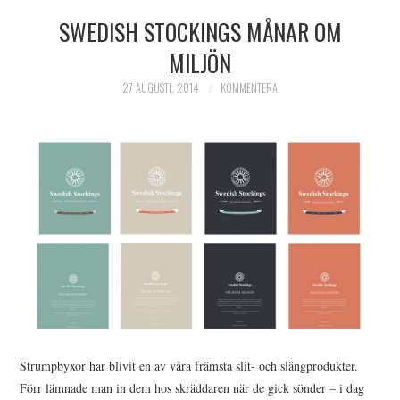
SWEDISH STOCKINGS MÅNAR OM
HIMLAMYSIGT
MILJÖN
HIMLASNYGGT
27 AUGUSTI, 2014
KOMMENTERA
VI MÖTER
VI SPANAR PÅ
Strumpbyxor har blivit en av våra främsta slit- och slängprodukter.
Förr lämnade man in dem hos skräddaren när de gick sönder – i dag