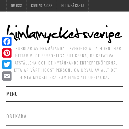
OM OSS
KONTAKTA OSS
HITTA PÅ KARTA
DET BUBBLAR AV FRAMÅTANDA I SVERIGES ALLA HÖRN. HÄR
Facebook
HITTAR VI DE PERSONLIGA BUTIKERNA, DE KREATIVA
Pinterest
MATSTÄLLENA OCH DE NYTÄNKANDE ENTREPRENÖRERNA.
DETTA ÄR VÅRT HÖGST PERSONLIGA URVAL AV ALLT DET
Twitter
HIMLA MYCKET BRA SOM FINNS ATT UPPTÄCKA.
Email
MENU
HIMLAGOTT
OSTKAKA
HIMLAGRÖNT