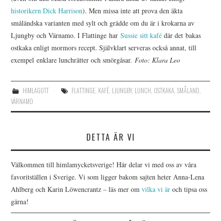
historikern Dick Harrison
). Men missa inte att prova den äkta
småländska varianten med sylt och grädde om du är i krokarna av
Ljungby och Värnamo. I Flattinge har
Sussie sitt kafé
där det bakas
ostkaka enligt mormors recept. Självklart serveras också annat, till
exempel enklare lunchrätter och smörgåsar.
Foto: Klara Leo
HIMLAGOTT
FLATTINGE
,
KAFÉ
,
LJUNGBY
,
LUNCH
,
OSTKAKA
,
SMÅLAND
,
VÄRNAMO
DETTA ÄR VI
Välkommen till himlamycketsverige! Här delar vi med oss av våra
favoritställen i Sverige. Vi som ligger bakom sajten heter Anna-Lena
Ahlberg och Karin Löwencrantz – läs mer om
vilka vi är
och tipsa oss
gärna!