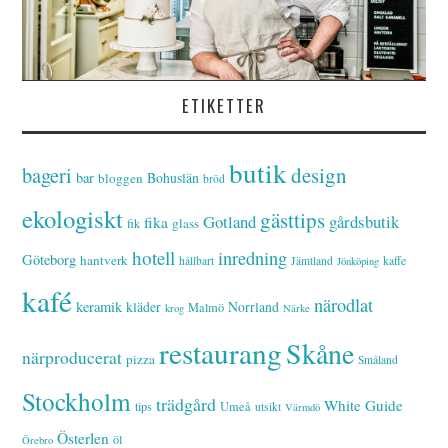
ETIKETTER
butik
bageri
design
bar
Bohuslän
bloggen
bröd
ekologiskt
gästtips
Gotland
gårdsbutik
fika
glass
fik
hotell
inredning
Göteborg
hantverk
hållbart
Jämtland
kaffe
Jönköping
kafé
närodlat
keramik
kläder
Norrland
Malmö
krog
Närke
restaurang
Skåne
närproducerat
pizza
Småland
Stockholm
trädgård
White Guide
tips
Umeå
utsikt
Värmdö
Österlen
öl
Örebro