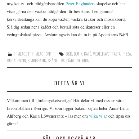
mycket tv- och trädgårdsprofilen
Peter Englanders
skapelse och han
visar gärna den vackra trädgården för besökare. I en gammal
korsvirkeslänga kan du köpa växter, vackra krukor och mosaikbord.
Slå dig sedan ner i kaféet och beställ söta delikatesser eller en
vedugnsbakad pizza. Avslutningsvis kan du ta in på Apotekarns B&B.
HIMLAGOTT
,
HIMLAGRÖNT
B&B
,
BUTIK
,
KAFÉ
,
MEDELHAVET
,
PASTA
,
PIZZA
,
RESTAURANG
,
SIMRISHAMN
,
SKÅNE
,
TRÄDGÅRD
,
VEDUGN
DETTA ÄR VI
Välkommen till himlamycketsverige! Här delar vi med oss av våra
favoritställen i Sverige. Vi som ligger bakom sajten heter Anna-Lena
Ahlberg och Karin Löwencrantz – läs mer om
vilka vi är
och tipsa oss
gärna!
FÖLJ OSS OCKSÅ HÄR