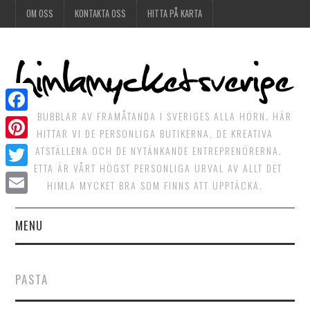
OM OSS
KONTAKTA OSS
HITTA PÅ KARTA
DET BUBBLAR AV FRAMÅTANDA I SVERIGES ALLA HÖRN. HÄR
Facebook
HITTAR VI DE PERSONLIGA BUTIKERNA, DE KREATIVA
Pinterest
MATSTÄLLENA OCH DE NYTÄNKANDE ENTREPRENÖRERNA.
DETTA ÄR VÅRT HÖGST PERSONLIGA URVAL AV ALLT DET
Twitter
HIMLA MYCKET BRA SOM FINNS ATT UPPTÄCKA.
Email
MENU
HIMLAGOTT
PASTA
HIMLAGRÖNT