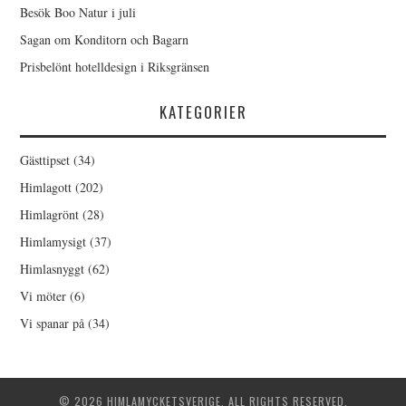
Besök Boo Natur i juli
Sagan om Konditorn och Bagarn
Prisbelönt hotelldesign i Riksgränsen
KATEGORIER
Gästtipset
(34)
Himlagott
(202)
Himlagrönt
(28)
Himlamysigt
(37)
Himlasnyggt
(62)
Vi möter
(6)
Vi spanar på
(34)
© 2026 HIMLAMYCKETSVERIGE. ALL RIGHTS RESERVED.