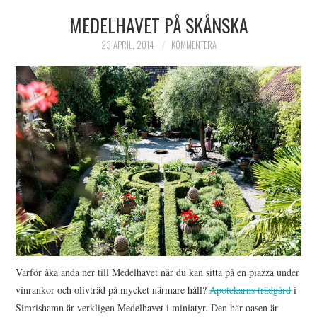
MEDELHAVET PÅ SKÅNSKA
HIMLAMYSIGT
23 APRIL, 2014
KOMMENTERA
HIMLASNYGGT
VI MÖTER
VI SPANAR PÅ
Varför åka ända ner till Medelhavet när du kan sitta på en piazza under
vinrankor och olivträd på mycket närmare håll?
Apotekarns trädgård
i
Simrishamn är verkligen Medelhavet i miniatyr. Den här oasen är