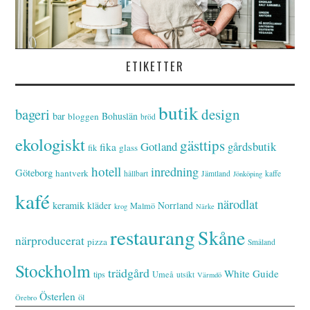
ETIKETTER
butik
bageri
design
bar
Bohuslän
bloggen
bröd
ekologiskt
gästtips
Gotland
gårdsbutik
fika
glass
fik
hotell
inredning
Göteborg
hantverk
hållbart
Jämtland
kaffe
Jönköping
kafé
närodlat
keramik
kläder
Norrland
Malmö
krog
Närke
restaurang
Skåne
närproducerat
pizza
Småland
Stockholm
trädgård
White Guide
tips
Umeå
utsikt
Värmdö
Österlen
öl
Örebro