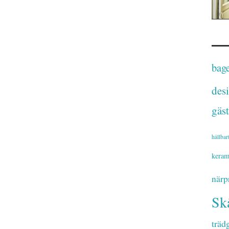
bage
des
gäst
hållbar
keram
närp
Sk
träd