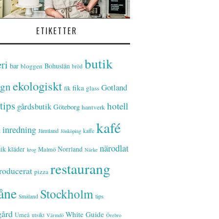
ETIKETTER
butik
ri
bar
Bohuslän
bloggen
bröd
ekologiskt
ign
Gotland
fika
glass
fik
tips
hotell
gårdsbutik
Göteborg
hantverk
kafé
inredning
t
Jämtland
kaffe
Jönköping
närodlat
ik
kläder
Norrland
Malmö
krog
Närke
restaurang
roducerat
pizza
åne
Stockholm
tips
Småland
gård
White Guide
Umeå
utsikt
Värmdö
Örebro