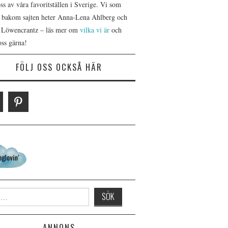
s av våra favoritställen i Sverige. Vi som
r bakom sajten heter Anna-Lena Ahlberg och
 Löwencrantz – läs mer om
vilka vi är
och
oss gärna!
FÖLJ OSS OCKSÅ HÄR
 for:
ANNONS