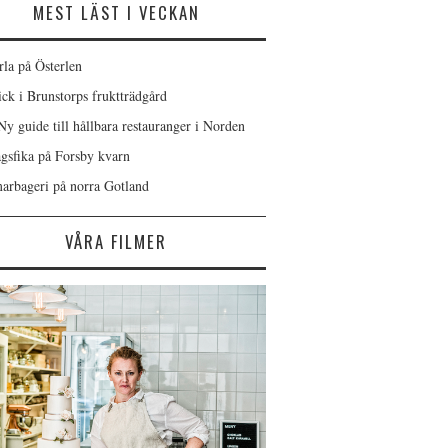
MEST LÄST I VECKAN
rla på Österlen
ick i Brunstorps fruktträdgård
Ny guide till hållbara restauranger i Norden
gsfika på Forsby kvarn
rbageri på norra Gotland
VÅRA FILMER