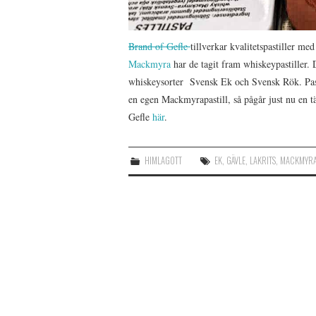
Brand of Gefle
tillverkar kvalitetspastiller m
Mackmyra
har de tagit fram whiskeypastiller. 
whiskeysorter Svensk Ek och Svensk Rök. Pasti
en egen Mackmyrapastill, så pågår just nu en t
Gefle
här
.
HIMLAGOTT
EK
,
GÄVLE
,
LAKRITS
,
MACKMYR