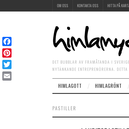
OM OSS
KONTAKTA OSS
HITTA PÅ KART
Facebook
DET BUBBLAR AV FRAMÅTANDA I SVERIG
Pinterest
NYTÄNKANDE ENTREPRENÖRERNA. DETTA 
Twitter
HIMLAGOTT
HIMLAGRÖNT
Email
PASTILLER