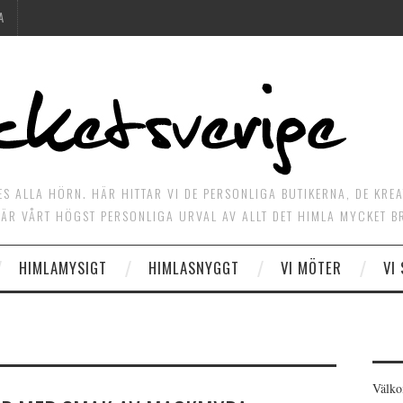
A
ES ALLA HÖRN. HÄR HITTAR VI DE PERSONLIGA BUTIKERNA, DE KRE
ÄR VÅRT HÖGST PERSONLIGA URVAL AV ALLT DET HIMLA MYCKET B
HIMLAMYSIGT
HIMLASNYGGT
VI MÖTER
VI
Välko