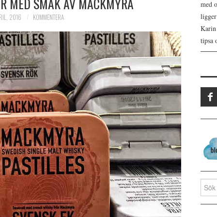
LER MED SMAK AV MACKMYRA
med os
ligge
RIL, 2016
KOMMENTERA
Karin
tipsa 
Search