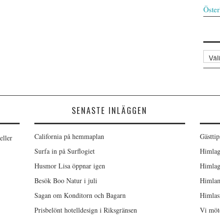
Öster
Arkiv
SENASTE INLÄGGEN
California på hemmaplan
Gästtip
eller
Surfa in på Surflogiet
Himlag
Husmor Lisa öppnar igen
Himlag
Besök Boo Natur i juli
Himlam
Sagan om Konditorn och Bagarn
Himlas
Prisbelönt hotelldesign i Riksgränsen
Vi möt