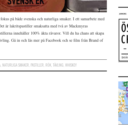
ed fokus på både svenska och naturliga smaker. I ett samarbete med
Det är lakritspastiller smaksatta med två av Mackmyras
llerna innehåller 100% äkta råvaror. Vill du ha chans att skapa
ävling. Gå in och läs mer på Facebook och se film från Brand of
A
,
NATURLIGA SMAKER
,
PASTILLER
,
RÖK
,
TÄVLING
,
WHISKEY