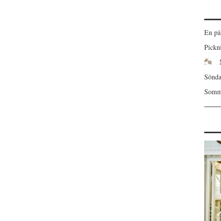
En pä
Pickn
Sönda
Somma