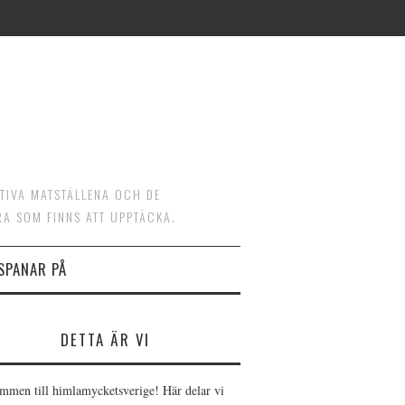
ATIVA MATSTÄLLENA OCH DE
RA SOM FINNS ATT UPPTÄCKA.
 SPANAR PÅ
DETTA ÄR VI
mmen till himlamycketsverige! Här delar vi