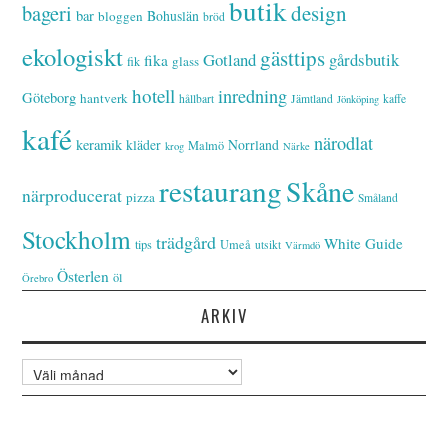
butik
bageri
design
bar
Bohuslän
bloggen
bröd
ekologiskt
gästtips
Gotland
gårdsbutik
fika
glass
fik
hotell
inredning
Göteborg
hantverk
hållbart
Jämtland
kaffe
Jönköping
kafé
närodlat
keramik
kläder
Norrland
Malmö
krog
Närke
restaurang
Skåne
närproducerat
pizza
Småland
Stockholm
trädgård
White Guide
tips
Umeå
utsikt
Värmdö
Österlen
öl
Örebro
ARKIV
Arkiv