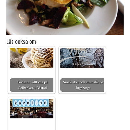
Läs också om:
Godaste våfflorna på
Smak, doft och atmosfär på
Solbacken i Båstad
Ingeborgs