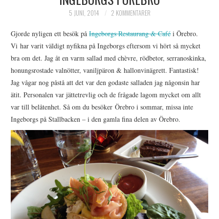
HIMLAMYSIGT
5 JUNI, 2014
2 KOMMENTARER
Gjorde nyligen ett besök på
Ingeborgs Restaurang & Café
i Örebro.
HIMLASNYGGT
Vi har varit väldigt nyfikna på Ingeborgs eftersom vi hört så mycket
bra om det. Jag åt en varm sallad med chèvre, rödbetor, serranoskinka,
VI MÖTER
honungsrostade valnötter, vaniljpäron & hallonvinägrett. Fantastisk!
Jag vågar nog påstå att det var den godaste salladen jag någonsin har
VI SPANAR PÅ
ätit. Personalen var jättetrevlig och de frågade lagom mycket om allt
var till belåtenhet. Så om du besöker Örebro i sommar, missa inte
Ingeborgs på Stallbacken – i den gamla fina delen av Örebro.