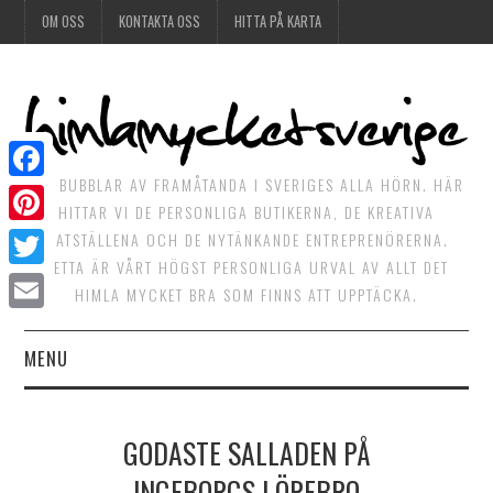
OM OSS
KONTAKTA OSS
HITTA PÅ KARTA
DET BUBBLAR AV FRAMÅTANDA I SVERIGES ALLA HÖRN. HÄR
Facebook
HITTAR VI DE PERSONLIGA BUTIKERNA, DE KREATIVA
Pinterest
MATSTÄLLENA OCH DE NYTÄNKANDE ENTREPRENÖRERNA.
DETTA ÄR VÅRT HÖGST PERSONLIGA URVAL AV ALLT DET
Twitter
HIMLA MYCKET BRA SOM FINNS ATT UPPTÄCKA.
Email
MENU
HIMLAGOTT
GODASTE SALLADEN PÅ
HIMLAGRÖNT
INGEBORGS I ÖREBRO