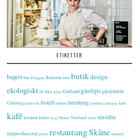
ETIKETTER
butik
bageri
design
bar
Bohuslän
bloggen
bröd
ekologiskt
gästtips
Gotland
gårdsbutik
fika
glass
fik
hotell
inredning
Göteborg
hantverk
hållbart
Jämtland
kaffe
Jönköping
kafé
närodlat
keramik
kläder
Norrland
Malmö
krog
Närke
restaurang
Skåne
närproducerat
pizza
Småland