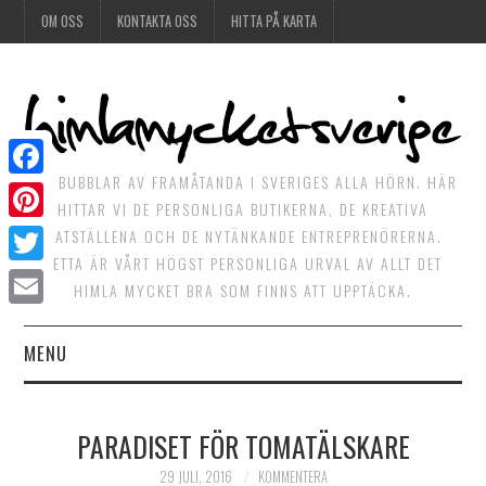
OM OSS
KONTAKTA OSS
HITTA PÅ KARTA
DET BUBBLAR AV FRAMÅTANDA I SVERIGES ALLA HÖRN. HÄR
Facebook
HITTAR VI DE PERSONLIGA BUTIKERNA, DE KREATIVA
Pinterest
MATSTÄLLENA OCH DE NYTÄNKANDE ENTREPRENÖRERNA.
DETTA ÄR VÅRT HÖGST PERSONLIGA URVAL AV ALLT DET
Twitter
HIMLA MYCKET BRA SOM FINNS ATT UPPTÄCKA.
Email
MENU
HIMLAGOTT
PARADISET FÖR TOMATÄLSKARE
HIMLAGRÖNT
29 JULI, 2016
KOMMENTERA