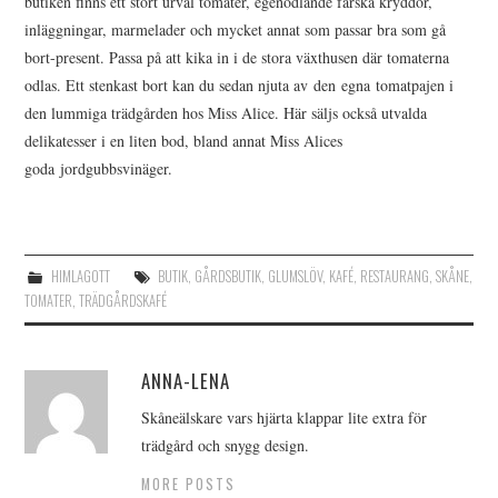
butiken finns ett stort urval tomater, egenodlande färska kryddor,
inläggningar, marmelader och mycket annat som passar bra som gå
bort-present. Passa på att kika in i de stora växthusen där tomaterna
odlas. Ett stenkast bort kan du sedan njuta av den egna tomatpajen i
den lummiga trädgården hos Miss Alice. Här säljs också utvalda
delikatesser i en liten bod, bland annat Miss Alices
goda jordgubbsvinäger.
HIMLAGOTT
BUTIK
,
GÅRDSBUTIK
,
GLUMSLÖV
,
KAFÉ
,
RESTAURANG
,
SKÅNE
,
TOMATER
,
TRÄDGÅRDSKAFÉ
ANNA-LENA
Skåneälskare vars hjärta klappar lite extra för
trädgård och snygg design.
MORE POSTS