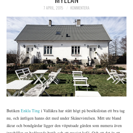
HIMLAMYSIGT
7 APRIL, 2015
KOMMENTERA
HIMLASNYGGT
VI MÖTER
VI SPANAR PÅ
Butiken
Enkla Ting
i Vallåkra har stått högt på besökslistan ett bra tag
nu, och äntligen hanns det med under Skånevistelsen. Mitt ute bland
åkrar och bondgårdar ligger den vitputsade gården som numera även
innehåller en bedårande butik och ett mysigt kafé. Och att det är ett