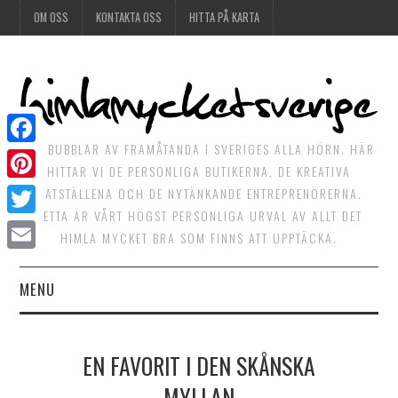
OM OSS
KONTAKTA OSS
HITTA PÅ KARTA
DET BUBBLAR AV FRAMÅTANDA I SVERIGES ALLA HÖRN. HÄR
Facebook
HITTAR VI DE PERSONLIGA BUTIKERNA, DE KREATIVA
Pinterest
MATSTÄLLENA OCH DE NYTÄNKANDE ENTREPRENÖRERNA.
DETTA ÄR VÅRT HÖGST PERSONLIGA URVAL AV ALLT DET
Twitter
HIMLA MYCKET BRA SOM FINNS ATT UPPTÄCKA.
Email
MENU
HIMLAGOTT
EN FAVORIT I DEN SKÅNSKA
HIMLAGRÖNT
MYLLAN