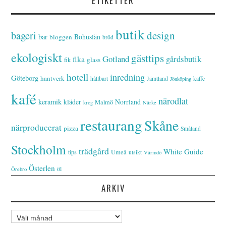
ETIKETTER
butik
bageri
design
bar
Bohuslän
bloggen
bröd
ekologiskt
gästtips
Gotland
gårdsbutik
fika
glass
fik
hotell
inredning
Göteborg
hantverk
hållbart
Jämtland
kaffe
Jönköping
kafé
närodlat
keramik
kläder
Norrland
Malmö
krog
Närke
restaurang
Skåne
närproducerat
pizza
Småland
Stockholm
trädgård
White Guide
tips
Umeå
utsikt
Värmdö
Österlen
öl
Örebro
ARKIV
Arkiv