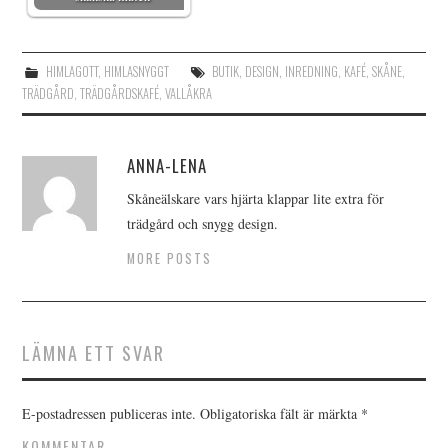
HIMLAGOTT
,
HIMLASNYGGT
BUTIK
,
DESIGN
,
INREDNING
,
KAFÉ
,
SKÅNE
,
TRÄDGÅRD
,
TRÄDGÅRDSKAFÉ
,
VALLÅKRA
ANNA-LENA
Skåneälskare vars hjärta klappar lite extra för
trädgård och snygg design.
MORE POSTS
LÄMNA ETT SVAR
E-postadressen publiceras inte.
Obligatoriska fält är märkta
*
KOMMENTAR