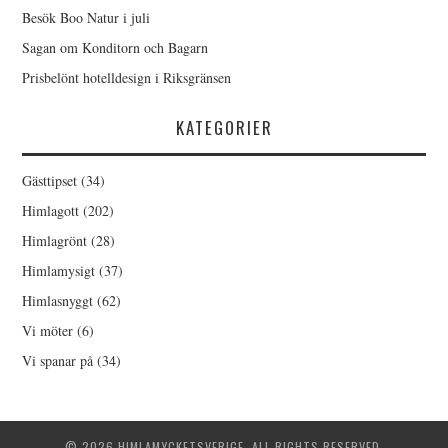
Besök Boo Natur i juli
Sagan om Konditorn och Bagarn
Prisbelönt hotelldesign i Riksgränsen
KATEGORIER
Gästtipset
(34)
Himlagott
(202)
Himlagrönt
(28)
Himlamysigt
(37)
Himlasnyggt
(62)
Vi möter
(6)
Vi spanar på
(34)
© 2026 HIMLAMYCKETSVERIGE. ALL RIGHTS RESERVED.