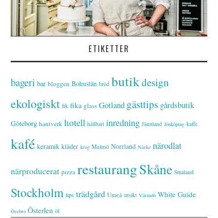
ETIKETTER
butik
bageri
design
bar
Bohuslän
bloggen
bröd
ekologiskt
gästtips
Gotland
gårdsbutik
fika
glass
fik
hotell
inredning
Göteborg
hantverk
hållbart
Jämtland
kaffe
Jönköping
kafé
närodlat
keramik
kläder
Norrland
Malmö
krog
Närke
restaurang
Skåne
närproducerat
pizza
Småland
Stockholm
trädgård
White Guide
tips
Umeå
utsikt
Värmdö
Österlen
öl
Örebro