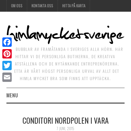
OM OSS
KONTAKTA OSS
HITTA PÅ KARTA
DET BUBBLAR AV FRAMÅTANDA I SVERIGES ALLA HÖRN. HÄR
Facebook
HITTAR VI DE PERSONLIGA BUTIKERNA, DE KREATIVA
Pinterest
MATSTÄLLENA OCH DE NYTÄNKANDE ENTREPRENÖRERNA.
DETTA ÄR VÅRT HÖGST PERSONLIGA URVAL AV ALLT DET
Twitter
HIMLA MYCKET BRA SOM FINNS ATT UPPTÄCKA.
Email
MENU
HIMLAGOTT
CONDITORI NORDPOLEN I VARA
HIMLAGRÖNT
7 JUNI, 2015