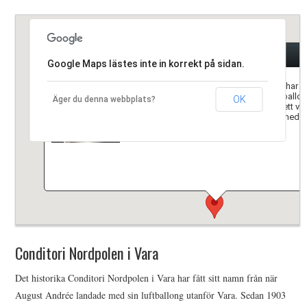
HIMLAMYSIGT
Conditori Nordpolen i Vara
HIMLASNYGGT
Google Maps lästes inte in korrekt på sidan.
Det historika Conditori Nordpolen i Vara har få
VI MÖTER
när August Andrée landade med sin luftballon
OK
Äger du denna webbplats?
Sedan 1903 har man haft öppet i stort sett va
som förr serverar man kaffe vid bordet med ett 
VI SPANAR PÅ
Conditori Nordpolen i Vara
Det historika Conditori Nordpolen i Vara har fått sitt namn från när
August Andrée landade med sin luftballong utanför Vara. Sedan 1903